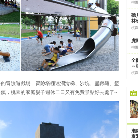
桃
聽
林
桃
虎
桃
全
～
桃
子的冒險遊戲場，冒險塔極速溜滑梯、沙坑、盪鞦韆、籃
坐鎮，桃園的家庭親子週休二日又有免費景點好去處了~
泡
泰