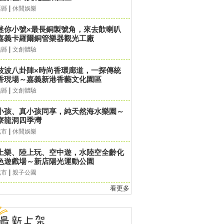
|
栗縣
休閒娛樂
迷你小號×最長銅製號角，來去歕喇叭
嘉義卡羅爾銅管樂器觀光工廠
|
義縣
文創體驗
波波八卦陣×時尚香環廊道，一探傳統
香現場～嘉義新港香藝文化園區
|
義縣
文創體驗
小孩、真小孩同享，純天然海水樂園～
寮龍洞四季灣
|
北市
休閒娛樂
上樂、陸上玩、空中遊，水陸空全齡化
色遊戲場～新店陽光運動公園
|
北市
親子公園
看更多