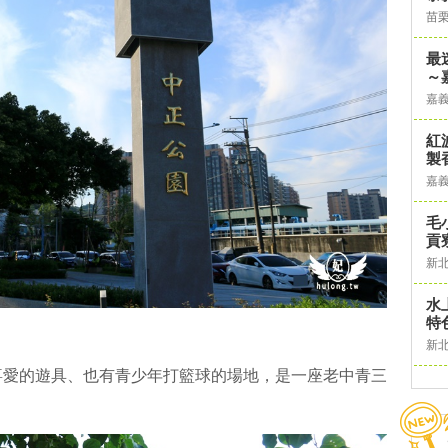
苗
最
～
嘉
紅
製
嘉
毛
貢
新
水
特
新
喜愛的遊具、也有青少年打籃球的場地，是一座老中青三