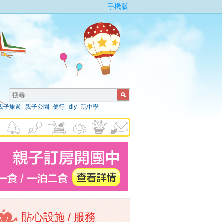
手機版
親子旅遊
親子公園
健行
diy
玩中學
貼心設施 / 服務