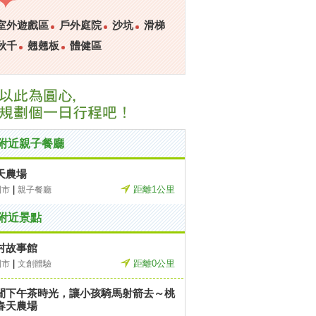
室外遊戲區
戶外庭院
沙坑
滑梯
秋千
翹翹板
體健區
附近親子餐廳
天農場
|
距離1公里
園市
親子餐廳
附近景點
村故事館
|
距離0公里
園市
文創體驗
閒下午茶時光，讓小孩騎馬射箭去～桃
春天農場