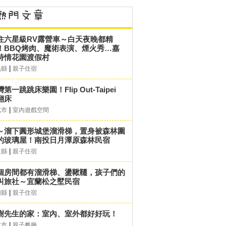
住六星級RV露營車～白天夜晚都精
！BBQ烤肉、魔術表演、煙火秀…嘉
詩情花園渡假村
|
義縣
親子住宿
第一跳跳床樂園！Flip Out-Taipei
翻床
|
北市
室內遊戲空間
～溜下圓形城堡溜滑梯，置身被森林圍
的玻璃屋！南投日月潭原森林民宿
|
投縣
親子住宿
個房間都有溜滑梯、盪鞦韆，孩子們的
叫旅社～宜蘭松之墅民宿
|
蘭縣
親子住宿
樹先生的家：室內、室外都好好玩！
|
北市
親子餐廳