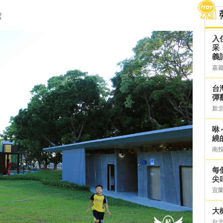
潔
入
采
義
嘉
台灣
彈
新
咻
繞
南
每
尖
宜
大
台