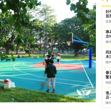
好
苗
苗
專
京K
國
宛
本
國
像
驚
桃
進
店～
國