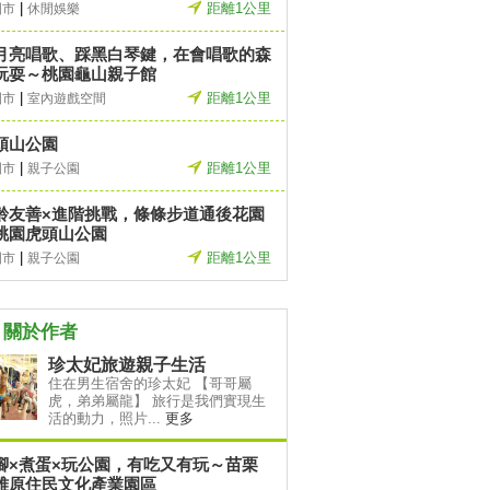
|
距離1公里
園市
休閒娛樂
月亮唱歌、踩黑白琴鍵，在會唱歌的森
玩耍～桃園龜山親子館
|
距離1公里
園市
室內遊戲空間
頭山公園
|
距離1公里
園市
親子公園
齡友善×進階挑戰，條條步道通後花園
桃園虎頭山公園
|
距離1公里
園市
親子公園
關於作者
珍太妃旅遊親子生活
住在男生宿舍的珍太妃 【哥哥屬
虎，弟弟屬龍】 旅行是我們實現生
活的動力，照片...
更多
腳×煮蛋×玩公園，有吃又有玩～苗栗
雅原住民文化產業園區