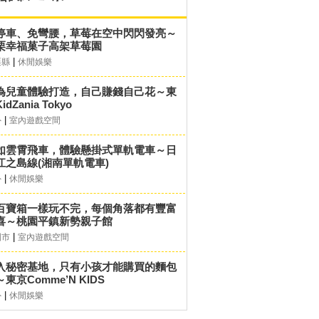
停車、免彎腰，草莓在空中閃閃發亮～
栗幸福菓子高架草莓園
|
栗縣
休閒娛樂
為兒童體驗打造，自己賺錢自己花～東
idZania Tokyo
|
外
室內遊戲空間
如雲霄飛車，體驗懸掛式單軌電車～日
江之島線(湘南單軌電車)
|
外
休閒娛樂
百寶箱一樣玩不完，每個角落都有豐富
喜～桃園平鎮新勢親子館
|
園市
室內遊戲空間
入秘密基地，只有小孩才能購買的麵包
東京Comme’N KIDS
|
外
休閒娛樂