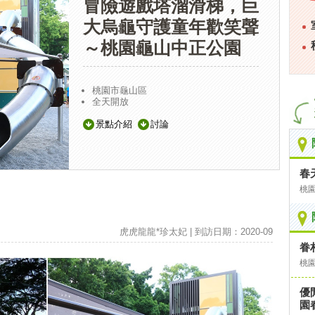
冒險遊戲塔溜滑梯，巨
大烏龜守護童年歡笑聲
～桃園龜山中正公園
桃園市龜山區
全天開放
景點介紹
討論
春
桃
虎虎龍龍*珍太妃 | 到訪日期：2020-09
眷
桃
優
園