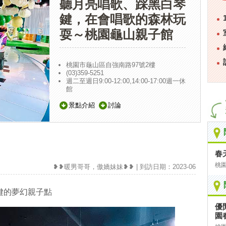
聽月亮唱歌、踩黑白琴
鍵，在會唱歌的森林玩
耍～桃園龜山親子館
桃園市龜山區自強南路97號2樓
(03)359-5251
週二至週日9:00-12:00,14:00-17:00週一休
館
景點介紹
討論
春
桃
❥❥暖男哥哥，傲嬌妹妹❥❥ | 到訪日期：2023-06
鍵的夢幻親子點
優
園