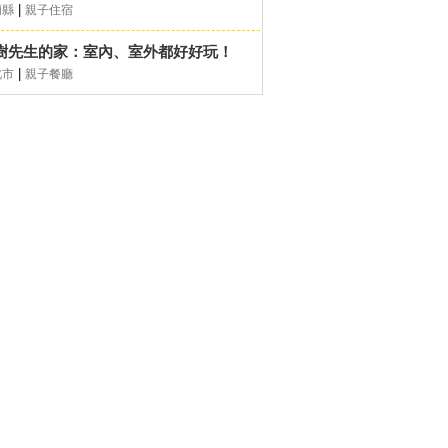
|
蘭縣
親子住宿
樹先生的家：室內、室外都好好玩！
|
北市
親子餐廳