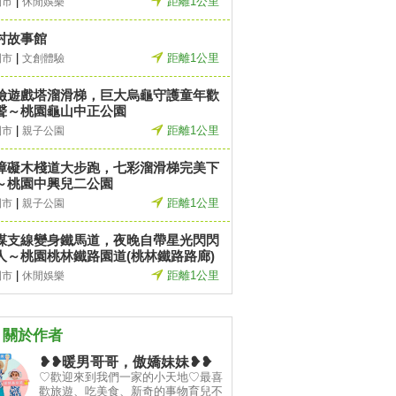
|
距離1公里
園市
休閒娛樂
村故事館
|
距離1公里
園市
文創體驗
險遊戲塔溜滑梯，巨大烏龜守護童年歡
聲～桃園龜山中正公園
|
距離1公里
園市
親子公園
障礙木棧道大步跑，七彩溜滑梯完美下
～桃園中興兒二公園
|
距離1公里
園市
親子公園
煤支線變身鐵馬道，夜晚自帶星光閃閃
人～桃園桃林鐵路園道(桃林鐵路路廊)
|
距離1公里
園市
休閒娛樂
關於作者
❥❥暖男哥哥，傲嬌妹妹❥❥
♡歡迎來到我們一家的小天地♡最喜
歡旅遊、吃美食、新奇的事物育兒不