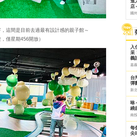
進
店～
國
害，這間是目前去過最有設計感的親子館～
，僅星期456開放）
入
采
義
嘉
台灣
彈
新
咻
繞
南
每
尖