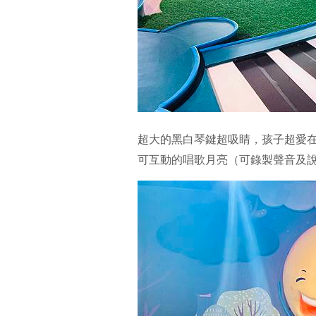
超大的黑白琴鍵超吸睛，孩子超愛
可互動的唱歌月亮（可錄製聲音及說