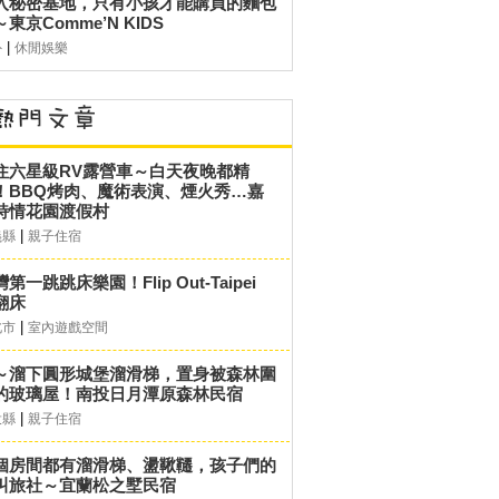
入秘密基地，只有小孩才能購買的麵包
東京Comme’N KIDS
|
外
休閒娛樂
住六星級RV露營車～白天夜晚都精
！BBQ烤肉、魔術表演、煙火秀…嘉
詩情花園渡假村
|
義縣
親子住宿
第一跳跳床樂園！Flip Out-Taipei
翻床
|
北市
室內遊戲空間
～溜下圓形城堡溜滑梯，置身被森林圍
的玻璃屋！南投日月潭原森林民宿
|
投縣
親子住宿
個房間都有溜滑梯、盪鞦韆，孩子們的
叫旅社～宜蘭松之墅民宿