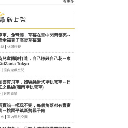
看更多
停車、免彎腰，草莓在空中閃閃發亮～
栗幸福菓子高架草莓園
|
栗縣
休閒娛樂
為兒童體驗打造，自己賺錢自己花～東
idZania Tokyo
|
外
室內遊戲空間
如雲霄飛車，體驗懸掛式單軌電車～日
江之島線(湘南單軌電車)
|
外
休閒娛樂
百寶箱一樣玩不完，每個角落都有豐富
喜～桃園平鎮新勢親子館
|
園市
室內遊戲空間