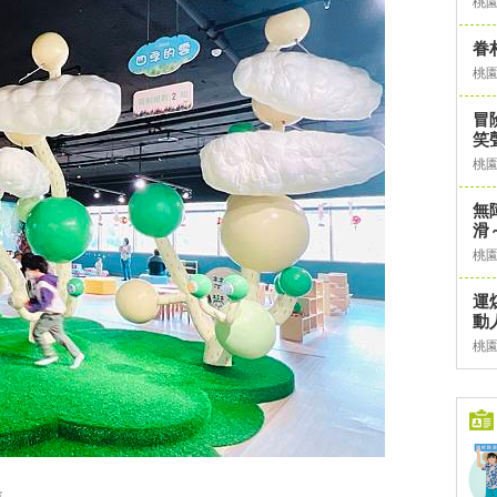
桃
眷
桃
冒
笑
桃
無
滑
桃
運
動
桃