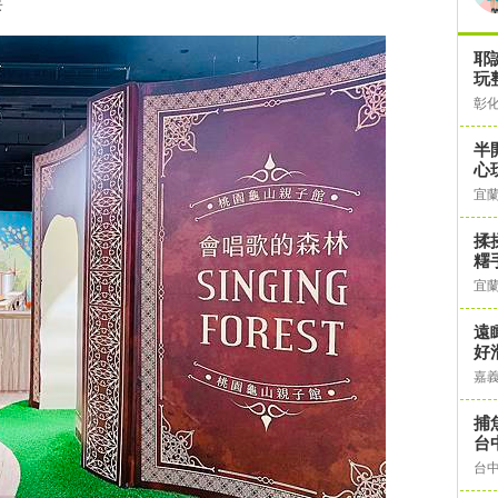
耍
耶
玩
彰
半
心
宜
揉
糬
宜
遠
好
嘉
捕
台
台