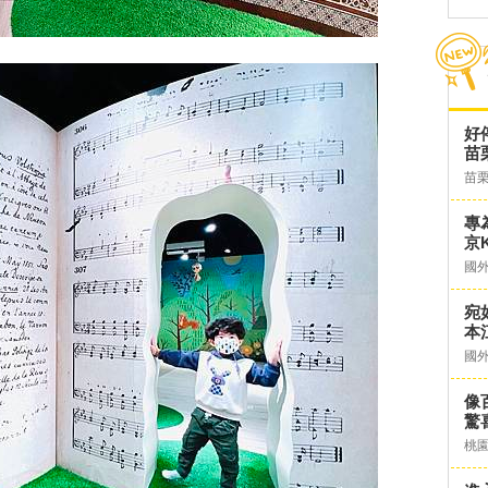
好
苗
苗
專
京K
國
宛
本
國
像
驚
桃