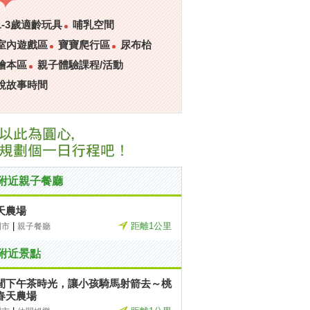
1-3歲適齡玩具
哺乳空間
室內遊戲區
寶寶爬行區
尿布枱
繪本區
親子體驗課程/活動
說故事時間
附近親子餐廳
天農場
|
距離1公里
園市
親子餐廳
附近景點
閒下午茶時光，讓小孩騎馬射箭去～桃
春天農場