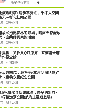
簡單但很有趣...
更多
誕襪遊戲塔×滑步車賽道，千坪大空間
整天～彰化社頭公園
|
化縣
親子公園
開放式泡泡森林遊戲場，晴雨天都能放
玩～宜蘭薛長興樂活館
|
蘭縣
親子公園
揉捏捏，又軟又Q好療癒～宜蘭聯全麻
手作概念館
|
蘭縣
休閒娛樂
瞰故宮南院，磨石子×草皮咕溜咕溜好
滑～嘉義永慶紀念公園
|
義縣
親子公園
魚塔×帆船造型遊戲區，快樂的出航～
中梧棲漁寮公園(航海主題遊戲場)
|
中市
親子公園