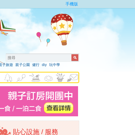
手機版
親子旅遊
親子公園
健行
diy
玩中學
貼心設施 / 服務