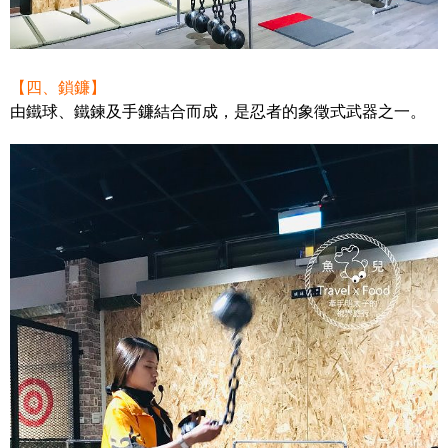
【四、鎖鐮】
由鐵球、鐵鍊及手鐮結合而成，是忍者的象徵式武器之一。