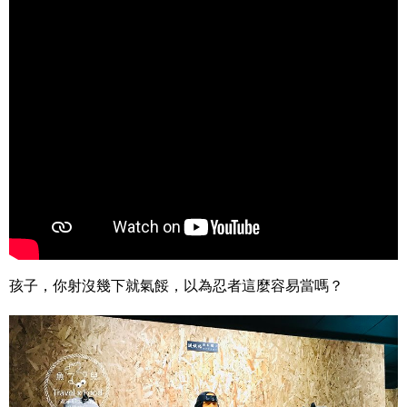
孩子，你射沒幾下就氣餒，以為忍者這麼容易當嗎？