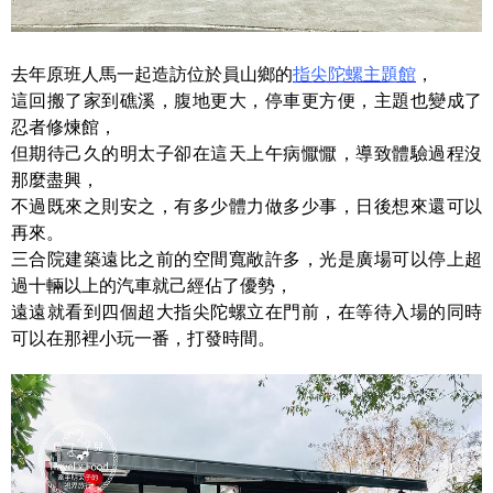
去年原班人馬一起造訪位於員山鄉的
指尖陀螺主題館
，
這回搬了家到礁溪，腹地更大，停車更方便，主題也變成了
忍者修煉館，
但期待己久的明太子卻在這天上午病懨懨，導致體驗過程沒
那麼盡興，
不過既來之則安之，有多少體力做多少事，日後想來還可以
再來。
三合院建築遠比之前的空間寬敞許多，光是廣場可以停上超
過十輛以上的汽車就己經佔了優勢，
遠遠就看到四個超大指尖陀螺立在門前，在等待入場的同時
可以在那裡小玩一番，打發時間。