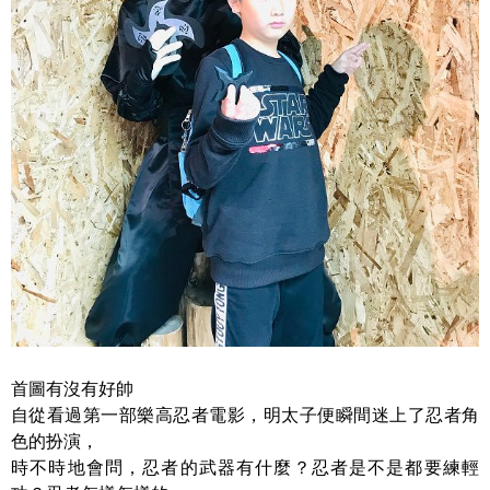
首圖有沒有好帥
自從看過第一部樂高忍者電影，明太子便瞬間迷上了忍者角
色的扮演，
時不時地會問，忍者的武器有什麼？忍者是不是都要練輕