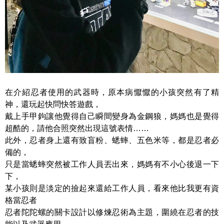
在介紹忍者使用的武器時，原本病懨懨的小孩突然有了精
神，還玩起快問快答遊戲，
戴上手甲鉤讓他覺得自己瞬間變身為金鋼狼，媽媽也是覺得
超酷的，請他合照突然出現這號表情……
此外，忍者身上還有致盲粉、蟋蟀、五色米等，都是忍者必
備的，
只是當蟋蟀突然被工作人員丟出來，媽媽有不小心後退一下
下，
某小孩則是淡定的撿起來還給工作人員，看來他比我更有資
格當忍者
忍者陀陀螺的關卡設計以修煉忍術為主題，圍繞在忍者的技