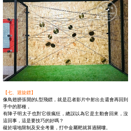
【七、迴旋鏢】
像鳥翅膀張開的L型飛鏢，就是忍者影片中射出去還會再回到
手中的那種，
有陣子明太子也對它很瘋狂，總誤以為它是主動會回來，沒
這回事，這是要技巧的好嗎？
礙於場地限制及安全考量，打中金屬靶就算過關嘍。