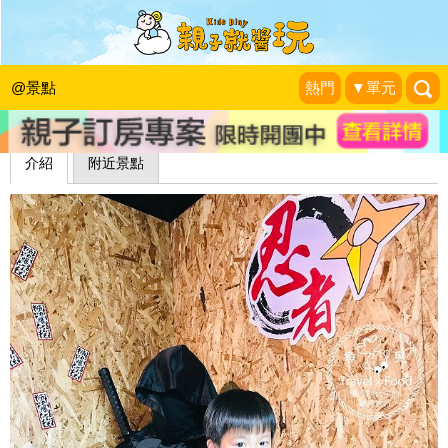
賀！看我們忍術無敵～宜蘭忍者陀陀螺
魚兒 x 牽手明太子的「視」界旅行
|
2019-12-21
@景點
熱門
▼單元
介紹
附近景點