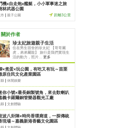
鬥機x自走炮x艦艇，小小軍事迷之旅
樹林武器公園
|
距離3公里
北市
親子公園
關於作者
珍太妃旅遊親子生活
住在男生宿舍的珍太妃 【哥哥屬
虎，弟弟屬龍】 旅行是我們實現生
活的動力，照片...
更多
腳×煮蛋×玩公園，有吃又有玩～苗栗
雅原住民文化產業園區
|
栗縣
休閒娛樂
迷你小號×最長銅製號角，來去歕喇叭
嘉義卡羅爾銅管樂器觀光工廠
|
義縣
文創體驗
波波八卦陣×時尚香環廊道，一探傳統
香現場～嘉義新港香藝文化園區
|
義縣
文創體驗