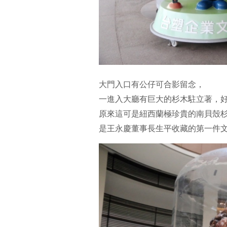
大門入口有公仔可合影留念，
一進入大廳有巨大的杉木駐立著，好
原來這可是紐西蘭極珍貴的南貝殼
是王永慶董事長生平收藏的第一件文