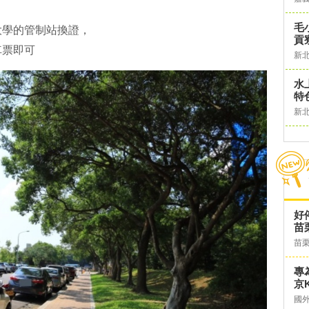
毛
大學的管制站換證，
貢
車票即可
新
水
特
新
好
苗
苗
專
京K
國