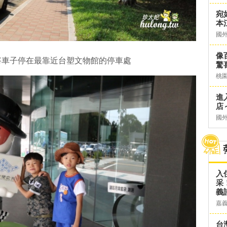
宛
本
國
像
將車子停在最靠近台塑文物館的停車處
驚
桃
進
店～
國
入
采
義
嘉
台灣