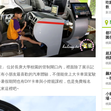
吃
飲
新
都
園
桃
超
桃
桃
館」 位於長庚大學校園的管制閘口內，裡面除了展示記
飆
還有小朋友最喜歡的汽車體驗，不僅能坐上大卡車當駕駛
～
暑假期間也有DIY卡車與小燈籠課程，也是免費報名
桃
來這裡吧~
小
場
桃