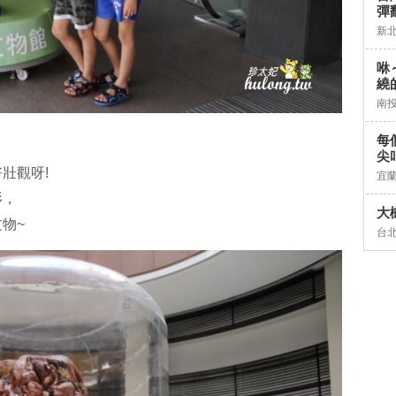
彈
新
咻
繞
南
每
尖
壯觀呀!
宜
杉，
大
物~
台