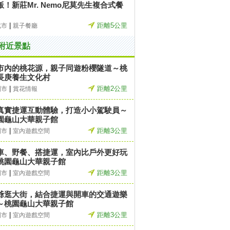
飯！新莊Mr. Nemo尼莫先生複合式餐
|
距離5公里
北市
親子餐廳
附近景點
市內的桃花源，親子同遊粉櫻隧道～桃
長庚養生文化村
|
距離2公里
園市
賞花情報
真實捷運互動體驗，打造小小駕駛員～
園龜山大華親子館
|
距離3公里
園市
室內遊戲空間
車、野餐、搭捷運，室內比戶外更好玩
桃園龜山大華親子館
|
距離3公里
園市
室內遊戲空間
爺逛大街，結合捷運與開車的交通遊樂
～桃園龜山大華親子館
|
距離3公里
園市
室內遊戲空間