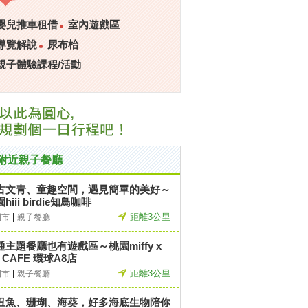
嬰兒推車租借
室內遊戲區
導覽解說
尿布枱
親子體驗課程/活動
附近親子餐廳
古文青、童趣空間，遇見簡單的美好～
hiii birdie知鳥咖啡
|
距離3公里
園市
親子餐廳
通主題餐廳也有遊戲區～桃園miffy x
 CAFE 環球A8店
|
距離3公里
園市
親子餐廳
丑魚、珊瑚、海葵，好多海底生物陪你