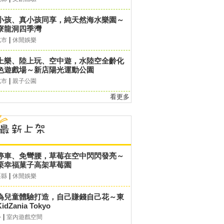
小孩、真小孩同享，純天然海水樂園～
寮龍洞四季灣
|
北市
休閒娛樂
上樂、陸上玩、空中遊，水陸空全齡化
色遊戲場～新店陽光運動公園
|
北市
親子公園
看更多
停車、免彎腰，草莓在空中閃閃發亮～
栗幸福菓子高架草莓園
|
栗縣
休閒娛樂
為兒童體驗打造，自己賺錢自己花～東
idZania Tokyo
|
外
室內遊戲空間