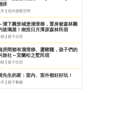
翻床
|
北市
室內遊戲空間
～溜下圓形城堡溜滑梯，置身被森林圍
的玻璃屋！南投日月潭原森林民宿
|
投縣
親子住宿
個房間都有溜滑梯、盪鞦韆，孩子們的
叫旅社～宜蘭松之墅民宿
|
蘭縣
親子住宿
樹先生的家：室內、室外都好好玩！
|
北市
親子餐廳