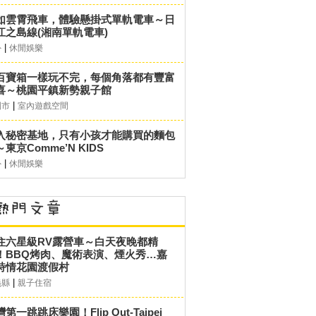
如雲霄飛車，體驗懸掛式單軌電車～日
江之島線(湘南單軌電車)
|
外
休閒娛樂
百寶箱一樣玩不完，每個角落都有豐富
喜～桃園平鎮新勢親子館
|
園市
室內遊戲空間
入秘密基地，只有小孩才能購買的麵包
東京Comme’N KIDS
|
外
休閒娛樂
住六星級RV露營車～白天夜晚都精
！BBQ烤肉、魔術表演、煙火秀…嘉
詩情花園渡假村
|
義縣
親子住宿
第一跳跳床樂園！Flip Out-Taipei