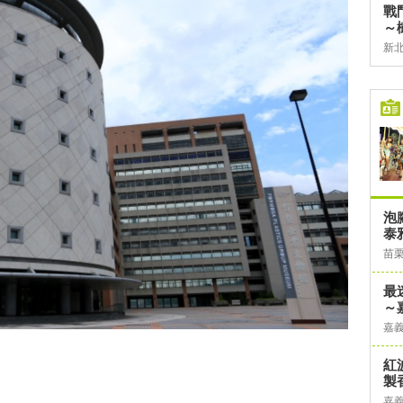
戰
～
新
泡
泰
苗
最
～
嘉
，
紅
製
嘉