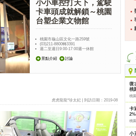
小小車控打天下，駕駛
卡車頭成就解鎖～桃園
台塑企業文物館
桃園市龜山區文化一路259號
(03)211-8800轉3391
週二至週日9:00-17:00週一休館
景點介紹
討論
復
桃園
桃
虎虎龍龍*珍太妃 | 到訪日期：2019-08
卡
2%
桃
小