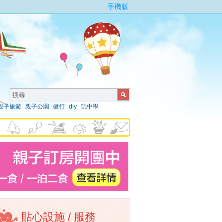
手機版
親子旅遊
親子公園
健行
diy
玩中學
貼心設施 / 服務