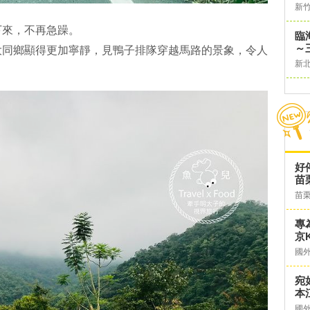
新
下來，不再急躁。
臨
～
大同鄉顯得更加寧靜，見鴨子排隊穿越馬路的景象，令人
新
好
苗
苗
專
京K
國
宛
本
國