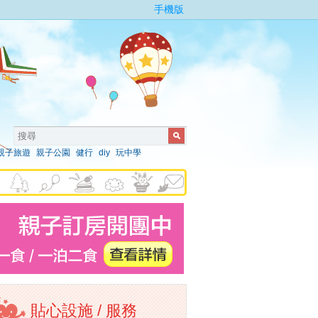
手機版
親子旅遊
親子公園
健行
diy
玩中學
貼心設施 / 服務