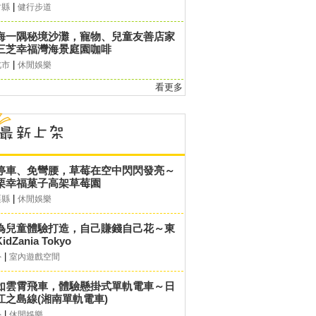
|
竹縣
健行步道
海一隅秘境沙灘，寵物、兒童友善店家
三芝幸福灣海景庭園咖啡
|
北市
休閒娛樂
看更多
停車、免彎腰，草莓在空中閃閃發亮～
栗幸福菓子高架草莓園
|
栗縣
休閒娛樂
為兒童體驗打造，自己賺錢自己花～東
idZania Tokyo
|
外
室內遊戲空間
如雲霄飛車，體驗懸掛式單軌電車～日
江之島線(湘南單軌電車)
|
外
休閒娛樂