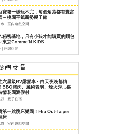
百寶箱一樣玩不完，每個角落都有豐富
喜～桃園平鎮新勢親子館
|
園市
室內遊戲空間
入秘密基地，只有小孩才能購買的麵包
東京Comme’N KIDS
|
外
休閒娛樂
住六星級RV露營車～白天夜晚都精
！BBQ烤肉、魔術表演、煙火秀…嘉
詩情花園渡假村
|
義縣
親子住宿
第一跳跳床樂園！Flip Out-Taipei
翻床
|
北市
室內遊戲空間