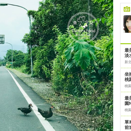
最
淡
新
坐
桃
桃
最
園N
桃
單
前