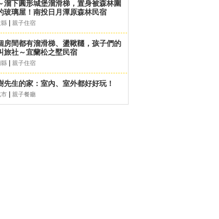
～溜下圓形城堡溜滑梯，置身被森林圍
的玻璃屋！南投日月潭原森林民宿
|
投縣
親子住宿
個房間都有溜滑梯、盪鞦韆，孩子們的
叫旅社～宜蘭松之墅民宿
|
蘭縣
親子住宿
樹先生的家：室內、室外都好好玩！
|
北市
親子餐廳