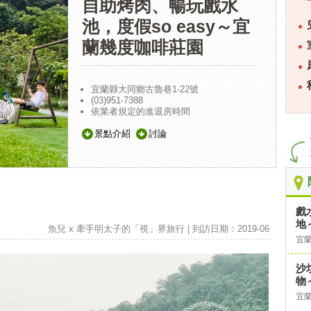
自助烤肉、暢玩戲水
池，度假so easy～宜
蘭幾度咖啡莊園
宜蘭縣大同鄉古魯巷1-22號
(03)951-7388
依業者規定的進退房時間
景點介紹
討論
戲
地
魚兒 x 牽手明太子的「視」界旅行 | 到訪日期：2019-06
宜
沙
物
宜