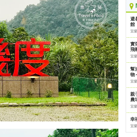
避
館
宜
實
飛
宜
幫
物
宜
親
農
宜
幸
宜