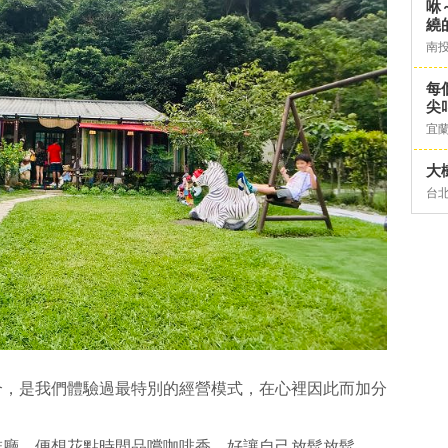
咻
繞
南
每
尖
宜
大
台
合，是我們體驗過最特別的經營模式，在心裡因此而加分
啡廳，便想花點時間品嚐咖啡香，好讓自己放鬆放鬆，