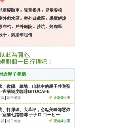
兒童腳踏車
兒童餐具
兒童餐椅
室外戲水區
室外遊戲區
導覽解說
尿布枱
戶外庭院
沙坑
烤肉區
秋千
腳踏車租借
附近親子餐廳
水、鞦韆、綠地，山林中的親子共遊聖
～宜蘭幾度咖啡GITUCAFE
|
距離0公里
蘭縣
親子餐廳
坑、打彈珠、大草坪，必點美味邪惡炸
～宜蘭七路咖啡 ナナロ コーヒー
|
距離4公里
蘭縣
親子餐廳