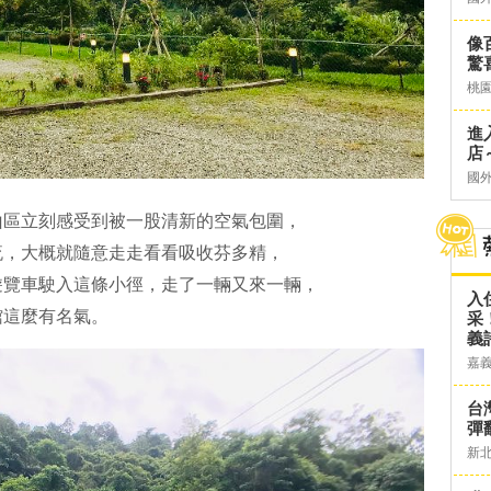
像
驚
桃
進
店～
國
山區立刻感受到被一股清新的空氣包圍，
流，大概就隨意走走看看吸收芬多精，
遊覽車駛入這條小徑，走了一輛又來一輛，
入
館這麼有名氣。
采
義
嘉
台灣
彈
新