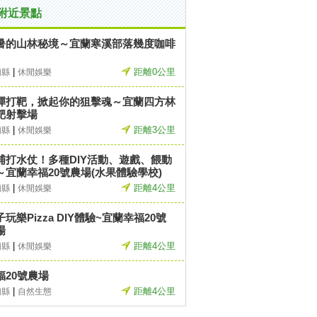
附近景點
暑的山林秘境～宜蘭寒溪部落幾度咖啡
|
距離0公里
蘭縣
休閒娛樂
彈打靶，掀起你的狙擊魂～宜蘭四方林
靶射擊場
|
距離3公里
蘭縣
休閒娛樂
浦打水仗！多種DIY活動、遊戲、餵動
～宜蘭幸福20號農場(水果體驗學校)
|
距離4公里
蘭縣
休閒娛樂
子玩樂Pizza DIY體驗~宜蘭幸福20號
場
|
距離4公里
蘭縣
休閒娛樂
福20號農場
|
距離4公里
蘭縣
自然生態