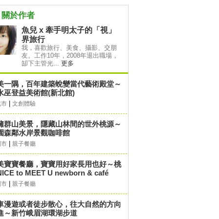
關於作者
魚兒 x 牽手明太子的「視」
界旅行
我，喜歡旅行、美食、攝影、交朋
友。工作10年，2008年退出職場，
缷下主管光...
更多
美一隅，百年建築蛻變當代藝術殿堂～
水巫登益美術館(新北館)
|
北市
文創體驗
擁群山美景，隱藏山林間的世外桃源～
園森鄰水岸景觀咖啡館
|
園市
親子餐廳
美寶寶餐廳，寶寶用好家長用也好～桃
ICE to MEET U newborn & café
|
園市
親子餐廳
車漫遊或者徒步散心，往大自然的方向
進～新竹峨眉湖環湖步道