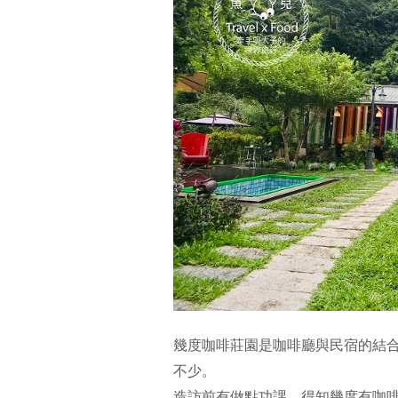
幾度咖啡莊園是咖啡廳與民宿的結
不少。
造訪前有做點功課，得知幾度有咖