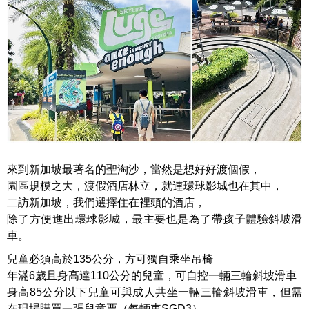
來到新加坡最著名的聖淘沙，當然是想好好渡個假，
園區規模之大，渡假酒店林立，就連環球影城也在其中，
二訪新加坡，我們選擇住在裡頭的酒店，
除了方便進出環球影城，最主要也是為了帶孩子體驗斜坡滑
車。
兒童必須高於135公分，方可獨自乘坐吊椅
年滿6歲且身高達110公分的兒童，可自控一輛三輪斜坡滑車
身高85公分以下兒童可與成人共坐一輛三輪斜坡滑車，但需
在現場購買一張兒童票（每輛車SGD3）