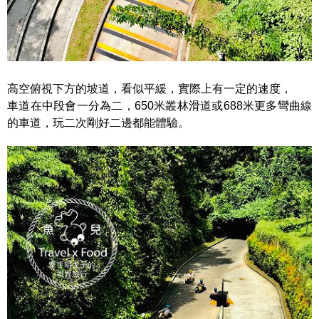
高空俯視下方的坡道，看似平緩，實際上有一定的速度，
車道在中段會一分為二，650米叢林滑道或688米更多彎曲線
的車道，玩二次剛好二邊都能體驗。