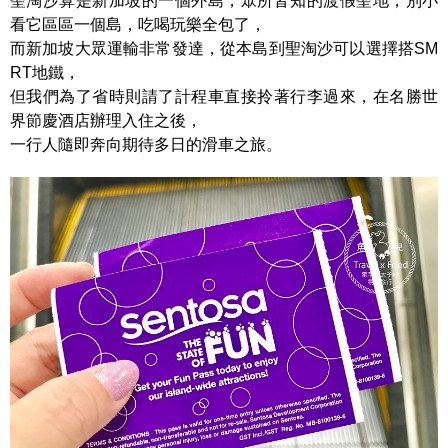
聖淘沙算是新加坡的一個外島，眾所皆知的渡假聖地，別小
看它區區一個島，吃喝玩樂全包了，
而新加坡大眾運輸非常發達，從本島到聖淘沙可以選擇搭SM
RT地鐵，
但我們為了省時則請了計程車直接拎著行李過來，在名勝世
界節慶酒店辦理入住之後，
一行人隨即奔向期待多日的滑車之旅。