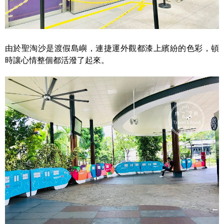
由於聖淘沙是渡假島嶼，連捷運外觀都漆上繽紛的色彩，頓
時讓心情整個都活潑了起來。