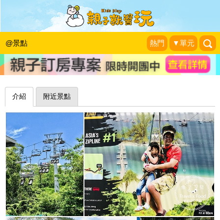
高空美景＋飆速快感，人人都是快車手
～新加坡Skyline Luge Sentosa
@景點
熱門
▼單元
魚兒 x 牽手明太子的「視」界旅行
|
2019-01-14
介紹
附近景點