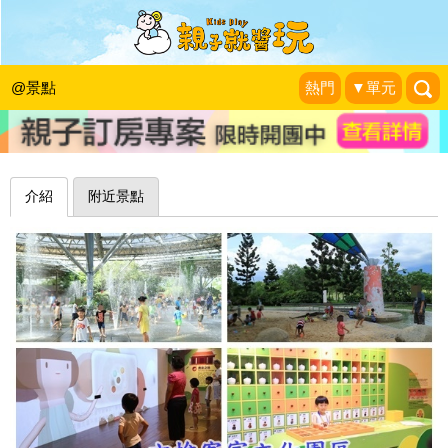
遮陽兼玩水，擊退暑氣就來這～屏東六
堆客家文化園區
@景點
熱門
▼單元
珍太妃旅遊親子生活
|
2017-06-25
介紹
附近景點