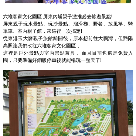
六堆客家文化園區 屏東內埔親子激推必去旅遊景點!
屏東親子玩水景點、玩沙景點、溜滑梯、野餐、放風箏、騎
單車、室內親子館，來這裡一次搞定!
從東港玉大曆親子旅館離開後，原本想前往大鵬灣，但艷陽
高照讓我們改往六堆客家文化園區，
這裡是戶外景點與室內景點兼具 、而且目前也還是免費入
園，只要準備好銅版停車後就能暢玩一整天了!