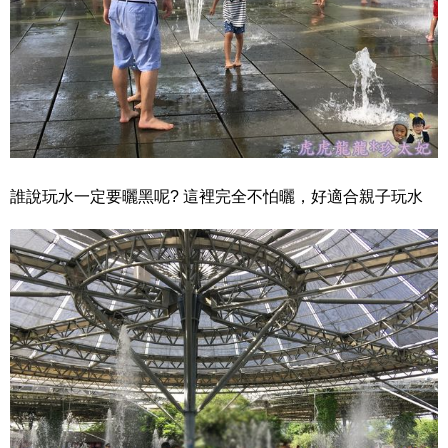
誰說玩水一定要曬黑呢? 這裡完全不怕曬，好適合親子玩水