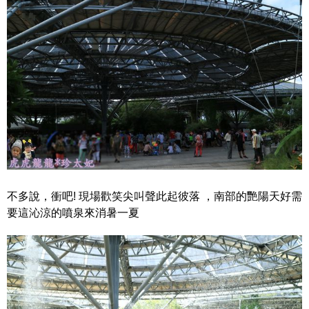
不多說，衝吧! 現場歡笑尖叫聲此起彼落 ，南部的艷陽天好需
要這沁涼的噴泉來消暑一夏