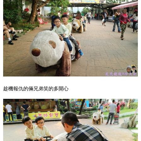
趁機報仇的倆兄弟笑的多開心