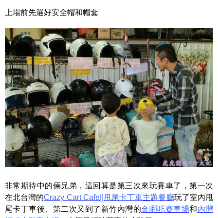
上場前先選好安全帽和帽套
非常期待中的倆兄弟，這回算是第三次來玩賽車了，第一次
在北台灣的
Crazy Cart Cafe||甩尾卡丁車主題餐廳
玩了室內甩
尾卡丁車後、第二次又到了新竹內灣的
金哪吒賽車場
和
內灣