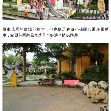
風車花園的廣場不算大，但也挺足夠讓小孩開心乘座電動
車，歐風莊園的風車造景也好適合情侶同遊