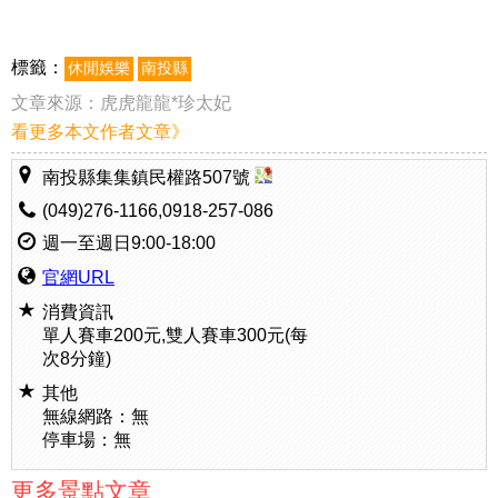
標籤：
休閒娛樂
南投縣
文章來源：
虎虎龍龍*珍太妃
看更多本文作者文章》
南投縣集集鎮民權路507號
(049)276-1166,0918-257-086
週一至週日9:00-18:00
官網URL
消費資訊
單人賽車200元,雙人賽車300元(每
次8分鐘)
其他
無線網路：無
停車場：無
更多景點文章