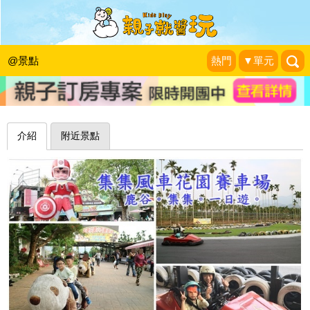
看完火車來飆車～南投集集風車花園賽
車場
@景點
熱門
▼單元
珍太妃旅遊親子生活
|
2017-04-30
介紹
附近景點