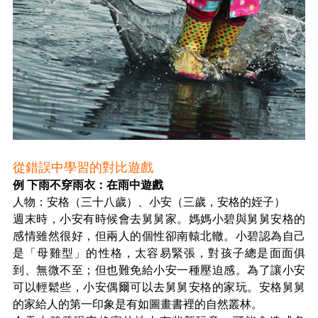
從錯誤中學習的對比遊戲
例 下雨不穿雨衣：在雨中遊戲
人物：安格（三十八歲）、小安（三歲，安格的姪子）
週末時，小安有時候會去舅舅家。媽媽小碧與舅舅安格的
感情雖然很好，但兩人的個性卻南轅北轍。小碧認為自己
是「母雞型」的性格，太容易緊張，對孩子總是面面俱
到、無微不至；但也難免給小安一種壓迫感。為了讓小安
可以輕鬆些，小安偶爾可以去舅舅安格的家玩。安格舅舅
的家給人的第一印象是有如圖畫書裡的自然叢林。