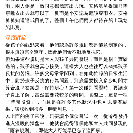
雨，兩人倒是一致同意都應該出去玩。安格舅舅提議只需
穿睡衣出去就可以了，反而是小安認為應該穿雨衣。安格
舅舅知道達成目的了。整個上午他們兩人都待在船上玩划
船比賽。
深度評論
從孩子的觀點來看，他們認為許多規則都是隨意制定的，
根本無須完全遵守，因此他們會不斷地反抗它。
但如果這些規則是大人與孩子共同發現，而且是親自實驗
過的，孩子就會真心接受，這樣大人也往往可以省掉孩子
反抗的苦惱。許多父母常常問到，在如此忙碌的日常生活
中，對於孩子反抗的行為問題，到底需要投入多少時間才
算合適？答案是：保持耐心！第一次碰到問題時，要讓孩
子真正了解，當然需要花較多的時間。實際上，這是一種
「時間投資」，而且是在許多其他狀況中也可以開花結
果，讓您收到很多「時間利息」。
以上面的例子來說，只要讓小傢伙嘗試一次，從冷得發抖
進入溫暖的澡盆中，他就會記得這個他和大人共同發現的
「雨衣規則」，即使大人可能早已忘了這回事。