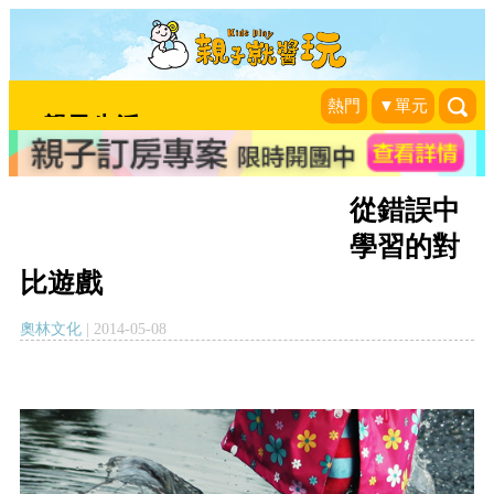
熱門
▼單元
@親子生活
從錯誤中
學習的對
比遊戲
奧林文化
|
2014-05-08