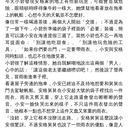
今天小碧發現安格家的地上有些新玩意，可能會造成危
險，眼睛頓時睜得像牛鈴一樣大。她懷疑地看著放在拖車
上的帆船，心想今天的天氣並不怎麼好。
像往常一樣喝過茶後，兩個大人開始「交接」：不過是為
了一個下午，小碧所準備的袋子裡面的「必要」裝備，簡
直可以讓小安在海邊渡假三週了。當然小碧也不忘一再地
耳提面命：「別讓他吃甜食」、「別讓他玩危險的工
具」、「如果你們要出門，一定要帶雨衣。」小安與安格
同時點頭，也忍不住地微笑著。
小碧很了解這種情形。她自我解嘲地說出這兩個「男人」
心中的話：「讓這個老太婆繼續嘮叨吧！」然後說了聲再
見，冒雨衝進車子裡。
看著屋子旁邊的拖車，小安已經迫不及待地想要和舅舅出
門去駕駛帆船。安格舅舅在小安超大號的袋子裡找出一件
雨衣。雨衣又舊又重，穿上它走路還會發出嚓嚓嚓的聲
音。小安一臉快哭出來的樣子，不只這件雨衣發出的聲
音，他根本一點也不想穿上這件又蠢又笨重的雨衣。
「沒錯，穿上它根本沒辦法走路。」安格舅舅這麼說讓小
安很驚訝。不過安格舅舅也說了一些雨衣的優點，像是人