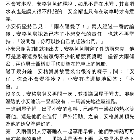
不會被淋溼。安格舅舅解釋說，如果不是在水裡，其實潛
水衣也是讓人很不舒服的，安全帽也只有在騎車時才有意
義。
小安仍堅持己見：「雨衣遜斃了！」兩人經過一番討論
後，安格舅舅認為已盡了小碧交代的責任，也就不再堅
持，「沒問題，你可以按自己的想法出門。」
小安只穿著T恤就衝出去，安格舅舅則穿了件防雨夾克。他
可是憑著這身裝備贏得不少帆船競賽獎呢！儘管大雨傾
盆，兩位男士照樣動手移動架在拖車上的帆船。
過了幾分鐘，安格舅舅故意裝出很冷的樣子，問：「安
仔，你會不會覺得冷？」小安有些遲疑地回答：「不
會。」
沒多久，安格舅舅又再問一次，並提議回屋子裡去。混身
溼透的小安連吭一聲都沒有，一馬當先地往屋裡跑。
一進到屋子裡，出乎小安的意料，已經有一澡盆的熱水等
著他。這是他們在進行「戶外活動」之前，安格舅舅預先
為他的姪兒準備好的。
第二天兩個男人穿著睡衣一起享用早餐。他們手捧熱可可
坐在餐廳的窗邊， 爭論著是否會下雨。不管是不是會下