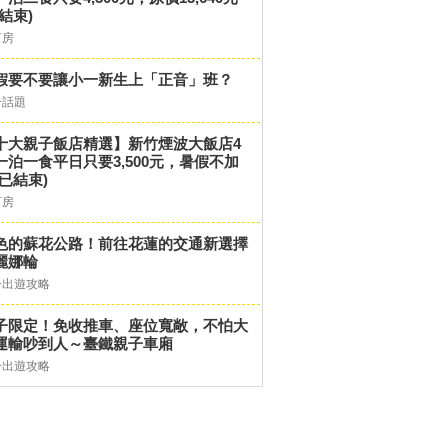
結束)
訂房
假要不要讓小一新生上「正音」班？
子話題
十大親子飯店精選】新竹煙波大飯店4
一泊一食平日只要3,500元，暑假不加
(已結束)
訂房
色的蘇花公路！前往花蓮的交通新選擇
麗娜輪
子出遊攻略
子限定！免收推車、座位寬敞，不怕大
運輸吵到人～臺鐵親子車廂
子出遊攻略