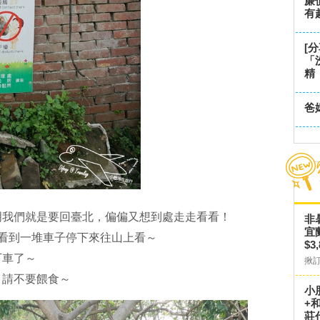
廉
有
[
「
精
爸
明我們就是要回臺北，偏偏又想到處走走看看！
非
宜
看到一堆車子停下來往山上看～
$3
下車了～
揪
，請不要餵食～
小
+
莊