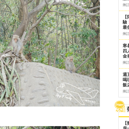
揪
【
驗
最
揪
寒
四
金
揪
週
喝
飯
揪
【
房