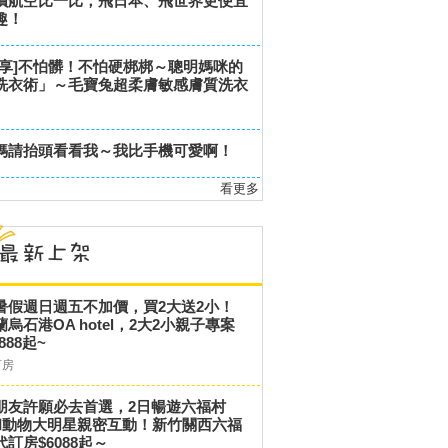
價航空比一比，飛日本、飛世界更便宜
趣！
分享]不怕髒！不怕硬梆梆～聰明媽咪的
洗衣術」～毛寶兔超柔膚敏感膚質洗衣
媽請抬頭看看我～我比手機可愛啊！
看更多
暑假週日週五不加價，買2大送2小！
蘭烏石港OA hotel，2大2小親子專案
,888起~
訂房
朋友許願必去首選，2日暢遊六福村
和動物大明星親密互動！新竹關西六福
代訂房$6088起～