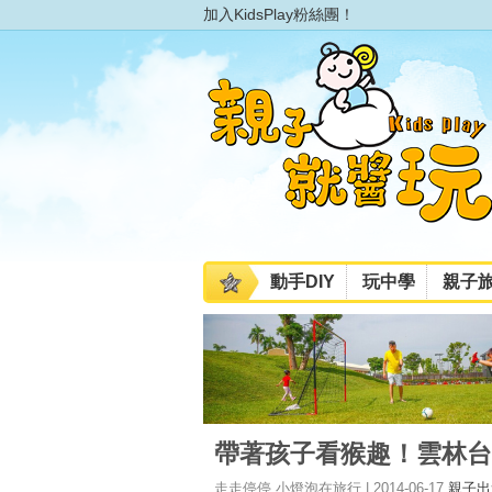
加入KidsPlay粉絲團！
動手DIY
玩中學
親子
帶著孩子看猴趣！雲林台
走走停停,小燈泡在旅行 | 2014-06-17
親子出