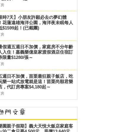
訂房
限時7天】小朋友許願必去の夢幻體
！花蓮遠雄海洋公園，海洋夜未眠每人
低$1599起！(已截團)
訂房
暑假週五週日不加價，家庭房不分年齡
人入住！嘉義樂億皇家渡假酒店住宿訂
券限量$1280/張～
訂房
五週日不加價，苗栗最狂親子飯店，吃
玩樂一站式放電就是這！苗栗尚順君樂
店，代訂房專案$4,180起～
訂房
樂園親子假期】義大天悅大飯店家庭客
一泊二食只要4,500元，原價13,640元