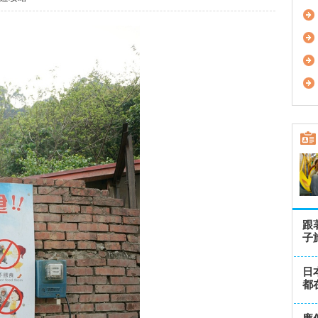
跟
子
日
都