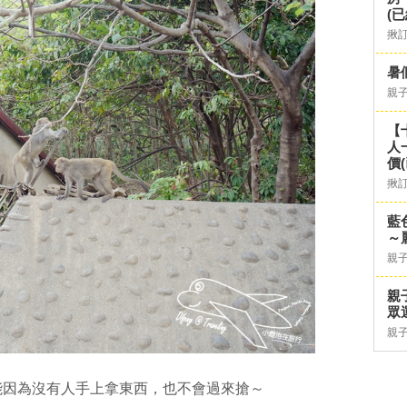
(已
揪
暑
親
【
人
價
揪
藍
～
親
親
眾
親
能因為沒有人手上拿東西，也不會過來搶～