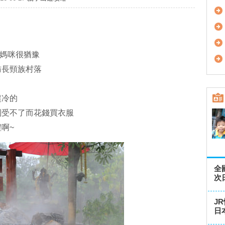
，媽咪很猶豫
訪長頸族村落
超冷的
到受不了而花錢買衣服
啊~
全
次
J
日