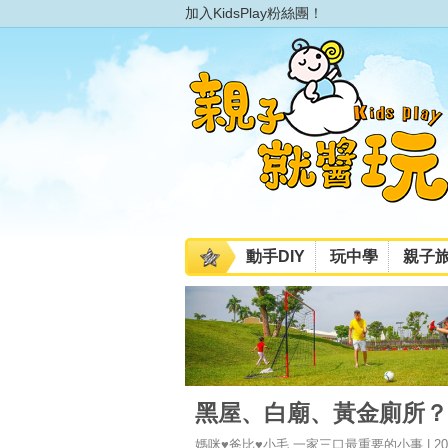
加入KidsPlay粉絲團！
動手DIY
玩中學
親子
黑屋、白廟、黃金廁所？
媽咪♥爸比♥小毛 一家三口最重要的小事 | 2016