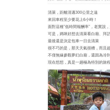
清萊，距離清邁300公里之遠
來回車程至少要花上6小時！
面對這種"低時間報酬率"，老實說
可是，媽咪好想去清萊看白廟、拜
最後還是決定包車一日去清萊
很不巧的是，那天天氣很糟，而且
不僅無緣參觀夢幻白廟，還因為冷
現在想想，真是一趟極為特別的旅程