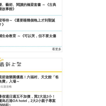
樂、藝術、閱讀的橋梁套書 ～《古典
樂故事館》
習等待～《還要睡幾個晚上才到聖誕
？》
關生命教育 ～《可以哭，但不要太傷
》
看更多
親節遊樂園優惠！六福村、天文館「爸
免費」入場～
子出遊攻略
暑假週日週五不加價，買2大送2小！
蘭烏石港OA hotel，2大2小親子專案
,888起~