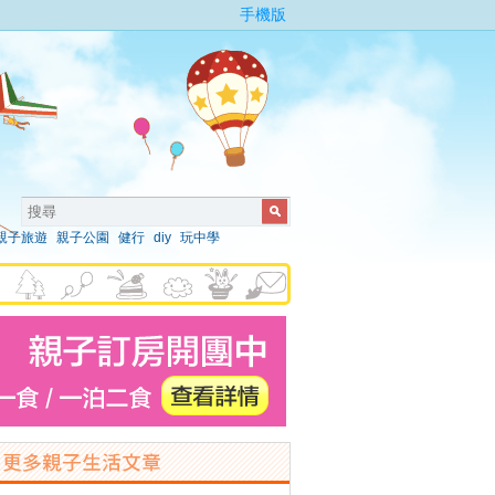
手機版
親子旅遊
親子公園
健行
diy
玩中學