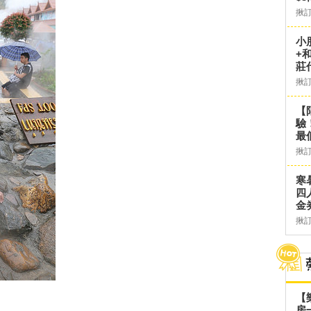
揪
小
+
莊
揪
【
驗
最
揪
寒
四
金
揪
【
房