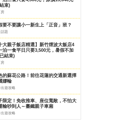
結束)
訂房
假要不要讓小一新生上「正音」班？
子話題
十大親子飯店精選】新竹煙波大飯店4
一泊一食平日只要3,500元，暑假不加
(已結束)
訂房
色的蘇花公路！前往花蓮的交通新選擇
麗娜輪
子出遊攻略
子限定！免收推車、座位寬敞，不怕大
運輸吵到人～臺鐵親子車廂
子出遊攻略