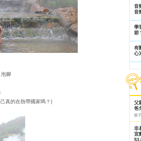
音
音
學
節
有
心
、泡腳
力
自己真的在熱帶國家嗎？)
父
爸
親
非
宜
$3