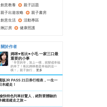
創意教養
親子話題
親子出遊攻略
親子書房
創意生活
活動專區
揪訂房
健康照護
關於作者
媽咪♥爸比♥小毛 一家三口最
重要的小事
「辛苦的辛，加上一橫，就變成幸福
的幸了！爸比媽咪都是幸福的這一
橫！」親子旅行...
更多
國版JR PASS 21日券行程表，一生一
日本縱走！
R愉快特色列車好驚人，絕對要體驗的
本鐵道縱走之旅～