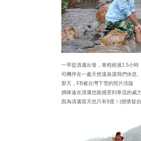
一早從清邁出發，車程經過1.5小時
司機停在一處天然溫泉讓我們休息
那天，FB被台灣下雪的照片洗版
媽咪遠在清邁也能感受到寒流的威
因為清邁當天也只有9度！(很懷疑