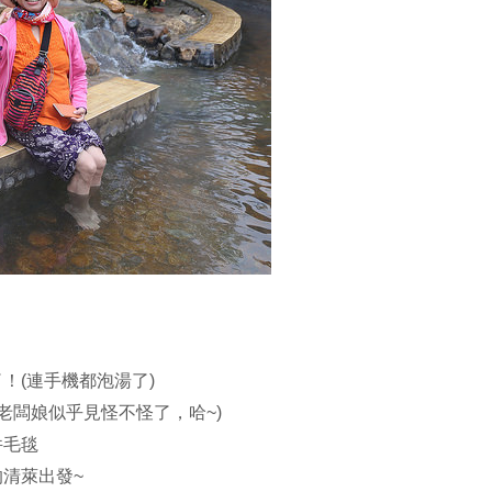
！(連手機都泡湯了)
老闆娘似乎見怪不怪了，哈~)
件毛毯
清萊出發~