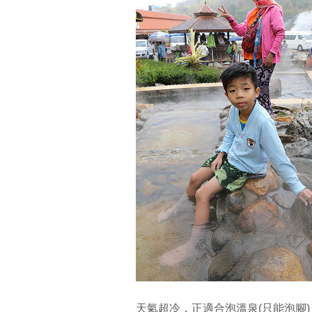
天氣超冷，正適合泡溫泉(只能泡腳)