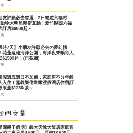
訂房
朋友許願必去首選，2日暢遊六福村
和動物大明星親密互動！新竹關西六福
代訂房$6088起～
訂房
限時7天】小朋友許願必去の夢幻體
！花蓮遠雄海洋公園，海洋夜未眠每人
低$1599起！(已截團)
訂房
暑假週五週日不加價，家庭房不分年齡
人入住！嘉義樂億皇家渡假酒店住宿訂
券限量$1280/張～
訂房
樂園親子假期】義大天悅大飯店家庭客
一泊二食只要4,500元，原價13,640元