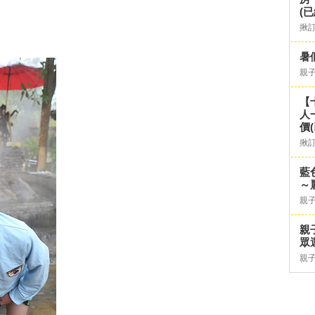
(已
揪
暑
親
【
人
價
揪
藍
～
親
親
眾
親