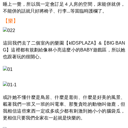
睡上一覺，所以我一定會訂足４人房的空間，床能併就併，
不能併的話就只好將椅子、行李...等當臨時護欄了。
【樂】
這回我們去了二個室內的樂園【kIDSPLAZA】&【BIG BAN
G】這裡都有規劃給像林小亮這麼小的BABY遊戲區，所以她
也跟著玩的很開心。
或許她不懂什麼是鳥居、什麼是逛街、什麼是好美的風景、
載著我們一班又一班的叫電車、那隻貪吃的動物叫做鹿，但
我相信這些東西一定或多或少都有刺激到她小小的腦袋瓜，
更相信只要我們全家在一起就是快樂的。