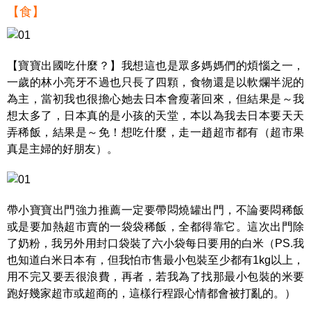
【食】
【寶寶出國吃什麼？】我想這也是眾多媽媽們的煩惱之一，
一歲的林小亮牙不過也只長了四顆，食物還是以軟爛半泥的
為主，當初我也很擔心她去日本會瘦著回來，但結果是～我
想太多了，日本真的是小孩的天堂，本以為我去日本要天天
弄稀飯，結果是～免！想吃什麼，走一趙超市都有（超市果
真是主婦的好朋友）。
帶小寶寶出門強力推薦一定要帶悶燒罐出門，不論要悶稀飯
或是要加熱超市賣的一袋袋稀飯，全都得靠它。這次出門除
了奶粉，我另外用封口袋裝了六小袋每日要用的白米（PS.我
也知道白米日本有，但我怕市售最小包裝至少都有1kg以上，
用不完又要丟很浪費，再者，若我為了找那最小包裝的米要
跑好幾家超市或超商的，這樣行程跟心情都會被打亂的。）