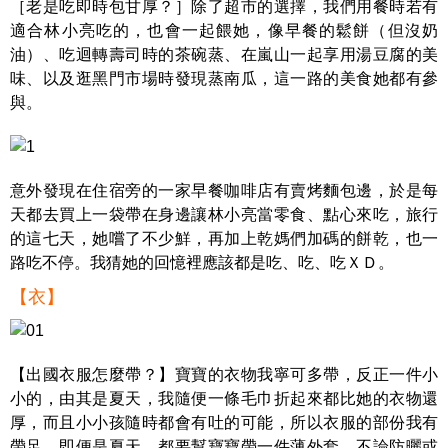
［老是吃即時包甘厚？］除了超市的選擇，我們用餐時若有
適合林小亮吃的，也會一起餵她，像早餐的鬆餅（但沒奶
油）、吃迴轉壽司時的茶碗蒸、在嵐山一起享用湯豆腐的美
味、以及逛黑門市場時發現蒸南瓜，這一路的美食她都有參
與。
意外發現在住宿旁的一家早餐咖啡店有賣烤麵包邊，於是每
天都去買上一袋帶在身邊讓林小亮當零食、點心來吃，旅行
的這七天，她嚐了不少鮮，再加上乾媽們加碼的餅乾，也一
路吃不停。我猜她的回憶裡應該都是吃、吃、吃ＸＤ。
【衣】
【出國衣服怎麼帶？】寶寶的衣物我寧可多帶，反正一件小
小的，由其是夏天，我隨便一條毛巾折起來都比她的衣物還
厚，而且小小孩隨時都會有吐的可能，所以衣服的部份我有
帶足，即便是夏天，都要幫寶寶帶一件薄外套，不論防曬或