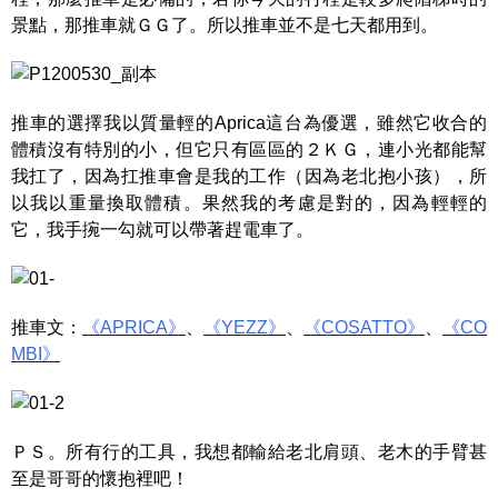
景點，那推車就ＧＧ了。所以推車並不是七天都用到。
推車的選擇我以質量輕的Aprica這台為優選，雖然它收合的
體積沒有特別的小，但它只有區區的２ＫＧ，連小光都能幫
我扛了，因為扛推車會是我的工作（因為老北抱小孩），所
以我以重量換取體積。果然我的考慮是對的，因為輕輕的
它，我手捥一勾就可以帶著趕電車了。
推車文：
《APRICA》
、
《YEZZ》
、
《COSATTO》
、
《CO
MBI》
ＰＳ。所有行的工具，我想都輸給老北肩頭、老木的手臂甚
至是哥哥的懷抱裡吧！