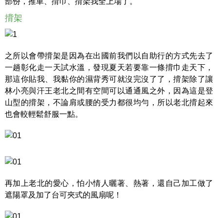
部份，推車、揹巾、揹架我全上場了。
揹架
之所以會帶揹架是因為在出國前我們以自助行的方式先去了
一趟彰化走一天試水溫，發現夏天若要靠一條揹巾走天下，
那這你貼我、我黏你的濕背秀可就沒完沒了了，揹架除了讓
林小亮與汗王老北之間有空間可以通通風之外，因為這是登
山型的揹架，不論肩或腰的受力都很均勻，所以老北揹起來
也會較輕鬆舒服一點。
再加上老北的愛心，怕小情人曬著、熱著，還自己加工做了
遮陽罩及加了台可夾式的風扇呢！