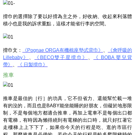
揹巾的選擇除了要以好揹為主之外，好收納、收起來利落體
積小也是我的訴求重點，這樣才能省行李的空間。
揹巾文：
《Pognae ORGA有機棉座墊式背巾》
、
《會呼吸的
Lillebaby》
、
《BECO雙子星揹巾》
、
《 BOBA 嬰兒背
帶》
、
《 日製揹巾》
推車
推車是最佳的［行］的功具，它不但省力、還能幫忙載一堆
有的沒的，而且也是BABY能坐能睡的好朋友，但礙於地形限
制，不是每個地方都適合推車，再加上電車不是每個出口都
有電梯，有時因為懶得繞到有電梯的出口時，就只好扛著它
走樓梯上上下下了，如果你今天的行程是吃、逛的市區行
程，那麼推車是必備的，若你今天的行程是較多爬階梯時的