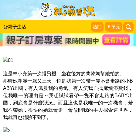
擊退所有恐怖假想，快樂帶著BABY出
國！
@親子生活
熱門
▼單元
睡天使醒惡魔成長日誌
|
2016-03-12
這是林小亮第一次搭飛機，坐在後方的蘭乾媽幫她拍的。
那時她剛滿一歲又三天，也是我第一次帶一隻不會走路的小B
ABY出國，有人佩服我的勇氣、有人笑我自找麻煩浪費錢，
但我唯一的理由是～我想試試看帶一隻不會走路的BABY出
國，到底會是什麼狀況。而且這也是我唯一的一次機會，若
我不帶她，很快的她就會走、會放開我的手去探索這世界，
我就再也體驗不到了。