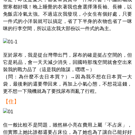
禦寒都好哦！晚上睡覺的衣著我也會選擇薄長袖、長褲，以
免飯店冷氣太強。不過這次我發現，小女生有個好處，只要
一件式的小洋裝就可以搞定，省了下半身的衣物也省了一咪
咪的行李空間，所以這次我大部份以一件式的為主。
至於尿布，我是從台灣帶出門，尿布的確是挺占空間的，但
它是耗品，會一天天減少消失，回國時那塊空間就會空出來
裝我的戰力品了（這是我的陰謀，嘿嘿～）
｛問：為什麼不去日本買？）→因為我不想在日本買一大
袋，最後剩的還要帶回來，再加上小氣心態，不想花這錢，
更不想一下飛機就為了要找尿布而亂了行程。
【住】
住一般比較不是問題，雖然林小亮在費用上屬「不占床」，
但實際上她比誰都還要占床位，為了她也為了讓自己能好好