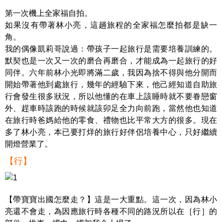
第一次機上全家福自拍。
如果沒有帶著林小亮，這趟旅程的全家福怎麼拍都是缺一
角。
我的偶像凱莉哥說過：帶孩子一起旅行是需要培養訓練的。
默契也是一次又一次的磨合再磨合，才能成為一起旅行的好
同伴。六年前林小光即將滿二歲，我因為捨不得與他分開而
開始帶著他到處旅行，幾年的經驗下來，他己經知道自助旅
行會發生很多狀況，所以他懂的在車上該睡時就不要眷戀窗
外、趕車時該跑的時候就該卯足全力向前跑，當然他也知道
在旅行時爸媽給他的零食、禮物也比平常大方的很多。現在
多了林小亮，本已要打烊的旅行好伴侶培養中心，只好繼續
開燈營業了。
【行】
【帶寶寶出國怎麼走？】這是一大重點。這一次，因為林小
亮還不會走，為因應旅行時各種不同的路況所以在［行］的