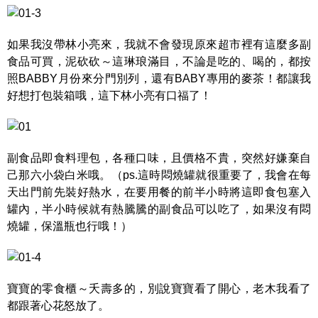
如果我沒帶林小亮來，我就不會發現原來超市裡有這麼多副
食品可買，泥砍砍～這琳琅滿目，不論是吃的、喝的，都按
照BABBY月份來分門別列，還有BABY專用的麥茶！都讓我
好想打包裝箱哦，這下林小亮有口福了！
副食品即食料理包，各種口味，且價格不貴，突然好嫌棄自
己那六小袋白米哦。（ps.這時悶燒罐就很重要了，我會在每
天出門前先裝好熱水，在要用餐的前半小時將這即食包塞入
罐內，半小時候就有熱騰騰的副食品可以吃了，如果沒有悶
燒罐，保溫瓶也行哦！）
寶寶的零食櫃～夭壽多的，別說寶寶看了開心，老木我看了
都跟著心花怒放了。