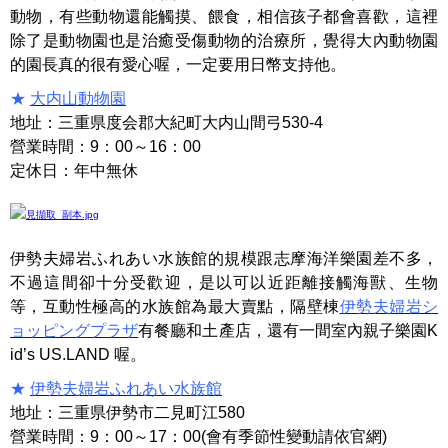
動物，有些動物還能觸摸、餵食，相信孩子都會喜歡，這裡
除了是動物園也是治癒受傷動物的治療所，覺得大內動物園
的園長真的很有愛心喔，一定要用日幣支持他。
★
大内山動物園
地址：三重県度会郡大紀町大内山間弓530-4
營業時間：9：00～16：00
定休日：年中無休
伊勢夫婦岩ふれあい水族館的規模跟志摩海洋樂園差不多，
不過這間卻十分受歡迎，是以可以近距離接觸海獸、生物
等，互動性極高的水族館為最大賣點，隔壁棟
伊勢夫婦岩シ
ョッピングプラザ
有餐廳和土產店，還有一間室內親子樂園K
id’s US.LAND 喔。
★
伊勢夫婦岩ふれあい水族館
地址：三重県伊勢市二見町江580
營業時間：9：00～17：00(會有季節性變動請依官網)