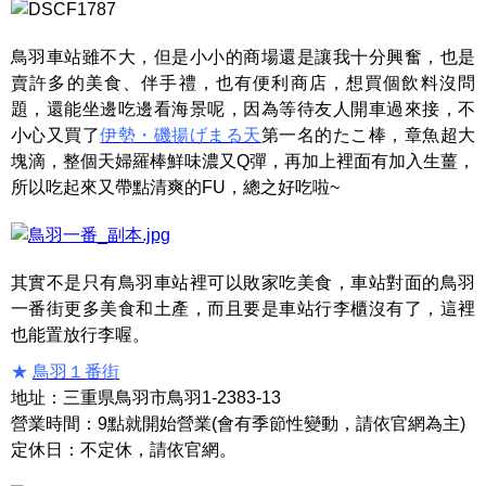
鳥羽車站雖不大，但是小小的商場還是讓我十分興奮，也是
賣許多的美食、伴手禮，也有便利商店，想買個飲料沒問
題，還能坐邊吃邊看海景呢，因為等待友人開車過來接，不
小心又買了
伊勢・磯揚げまる天
第一名的たこ棒，章魚超大
塊滴，整個天婦羅棒鮮味濃又Q彈，再加上裡面有加入生薑，
所以吃起來又帶點清爽的FU，總之好吃啦~
其實不是只有鳥羽車站裡可以敗家吃美食，車站對面的鳥羽
一番街更多美食和土產，而且要是車站行李櫃沒有了，這裡
也能置放行李喔。
★
鳥羽１番街
地址：三重県鳥羽市鳥羽1-2383-13
營業時間：9點就開始營業(會有季節性變動，請依官網為主)
定休日：不定休，請依官網。