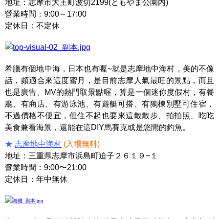
地址：志摩市大王町波切2199(ともやま公園内)
營業時間：9:00～17:00
定休日：不定休
希臘有個地中海，日本也有喔~就是志摩地中海村，美的不像
話，頗適合來這度蜜月，是目前志摩人氣最旺的景點，而且
也是廣告、MV的熱門取景點喔，算是一個迷你度假村，有餐
廳、有商店、有游泳池、有遊艇可搭、有獨棟別墅可住宿，
不過價格不便宜，但住不起也要來這散散步、拍拍照、吃吃
美食兼看海景，還能在這DIY馬賽克或是悠閒的釣魚。
★
志摩地中海村
(入場無料)
地址：三重県志摩市浜島町迫子２６１９−１
營業時間：9:00〜21:00
定休日：年中無休