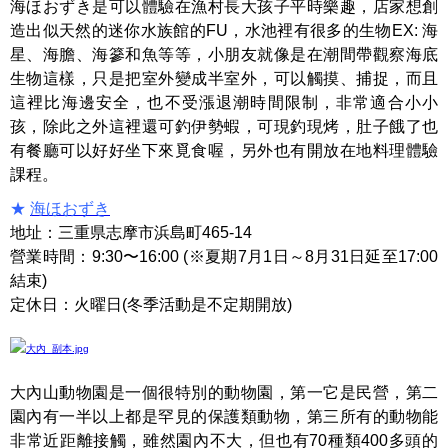
海ほおずき是可以體驗在漁村長大孩子平時樂趣，店家想創
造出似天然的迷你水族館的FU，水池裡有很多的生物EX: 海
星、海膽、海篸和魚等等，小朋友就像是在潮間帶觀察海底
生物這樣，只是把室外變成半室外，可以觸摸、捕捉，而且
這裡比海邊安全，也不受漲退潮時間限制，非常適合小小
孩，除此之外這裡還可釣伊勢蝦，可現釣現烤，肚子餓了也
有餐廳可以好好坐下來覓食喔，另外也有開放在地料理體驗
課程。
★
海ほおずき
地址：三重県志摩市浜島町465-14
營業時間：9:30〜16:00 (※夏期7月1日～8月31日延至17:00
結束)
定休日：火曜日(冬季活動是不定期開放)
大內山動物園是一個很特別的動物園，第一它是民營，第二
園內有一半以上都是罕見的保護類動物，第三所有的動物能
非常近距離接觸，雖然園內不大，但也有70種類400多頭的