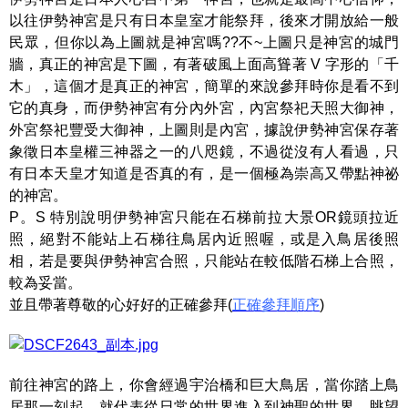
以往伊勢神宮是只有日本皇室才能祭拜，後來才開放給一般
民眾，但你以為上圖就是神宮嗎??不~上圖只是神宮的城門
牆，真正的神宮是下圖，有著破風上面高聳著 V 字形的「千
木」，這個才是真正的神宮，簡單的來說參拜時你是看不到
它的真身，而伊勢神宮有分內外宮，內宮祭祀天照大御神，
外宮祭祀豐受大御神，上圖則是內宮，據說伊勢神宮保存著
象徵日本皇權三神器之一的八咫鏡，不過從沒有人看過，只
有日本天皇才知道是否真的有，是一個極為崇高又帶點神祕
的神宮。
P。S 特別說明伊勢神宮只能在石梯前拉大景OR鏡頭拉近
照，絕對不能站上石梯往鳥居內近照喔，或是入鳥居後照
相，若是要與伊勢神宮合照，只能站在較低階石梯上合照，
較為妥當。
並且帶著尊敬的心好好的正確參拜(
正確參拜順序
)
前往神宮的路上，你會經過宇治橋和巨大鳥居，當你踏上鳥
居那一刻起，就代表從日常的世界進入到神聖的世界，眺望