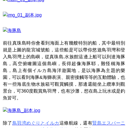
前往真珠島時你會看到海面上有幾艘特別的船，其中最特別
就是上圖的龍宮城號船，這些船是可以帶你悠遊鳥羽灣和登
入鳥羽灣上的島嶼，從真珠島.水族館這邊上船可以到達海豚
島，高空俯瞰圖這個島嶼，長得超像海豚耶，難怪稱海豚
島，島上有個イルカ島海洋遊園地，是以海豚為主題的樂
園，可以看到海豚&海獅表演、親密接觸等等的互動體驗，也
有一些海底生物水族箱可觀賞觸摸，那邊還能坐上纜車到觀
景台，可360度觀賞鳥羽灣，也有沙灘，想在島上玩水或是釣
魚皆可。
除了
鳥羽湾めぐりとイルカ
這條航線，還有
賢島エスパーニ