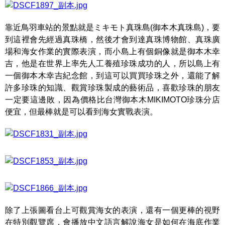
靠近鳥羽車站的景點就是ミキモト真珠島(御本木真珠島)，要
到這裡會先經過真珠橋，然後才會到達真珠博物館、真珠廣
場和海女作業的實際表演，而小島上有個銅像就是御本木幸
吉，他是在世界上率先人工養殖珍珠成功的人，所以島上有
一個御本木幸吉紀念館，到這可以買買珍珠之外，還能了解
許多珍珠的知識、觀賞珍珠製成的藝術品，喜歡珍珠的朋友
一定要這邊敗，因為價格比台灣御本木MIKIMOTO珍珠分店
便宜，但最棒就是可以看到海女實戰表演。
除了上張圖看台上可觀賞海女的表演，還有一個更棒的視野
在特別觀覽席，會播放中文語言解說海女是如何在海底作業