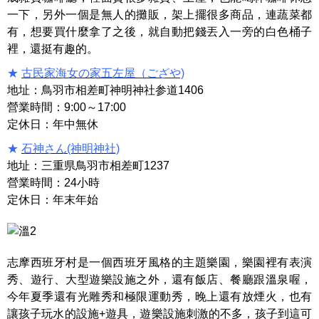
一下，另外一個是無人的攤販，架上擺很多商品，連蔬菜都
有，想要買什麼拿了之後，就自動把錢丟入一旁的白色桶子
裡，還挺有趣的。
★
古民家海女の家五左屋（ござや)
地址：鳥羽市相差町神明神社参道1406
營業時間：9:00～17:00
定休日：年中無休
★
石神さん(神明神社)
地址：三重県鳥羽市相差町1237
營業時間：24小時
定休日：年末年始
志摩西班牙村是一個西班牙風格的主題樂園，樂園裡有表演
秀、遊行、大型遊樂設施之外，還有飯店、餐廳跟溫泉喔，
今年夏季還有光雕秀和極限運動秀，晚上還有放煙火，也有
讓孩子玩水的設施+遊具，遊樂設施刺激的不多，孩子到這可