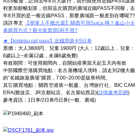
ASS暢遊，記得去年8月大阪行，我們就使用近鐵PASS讓旅
程更加順暢划算，但與這次購買的廣域近鐵PASS不同喔，去
年8月買的是一般近鐵PASS，那麼廣域跟一般差別在哪呢??
請詳專文
【簡單入手概念篇】關西可用Suica 嗎？嵐山小火
車購買方式？觀光套票買OR不買?
★【kintetsu rail pass】近鐵周遊卡5日券
票價：大人3800円、兒童 1900円 (大人：12歲以上，兒童：
6歲以上~未滿12歲，未滿6歲免費)
有效期間：可使用期間內，自開始搭乘當天起五天內有效
中部國際空港購買地點：名古屋機場入境時，請走到2樓大廳
的"名鐵旅遊廣場"購買，7:00~20:00是販售時間。
其它購買地點：關西空港第一航廈、台灣旅行社、BIC CAM
ERA(難波店、JR京都站店、名古屋站西店)(
詳情參考官網
)
參考資訊：1日券/2日券/5日券(一般、廣域)