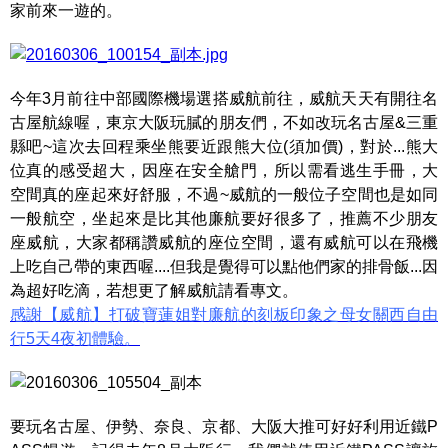
家前來一遊的。
今年3月前往中部國際機場選搭威航前往，威航天天有開往名
古屋航線喔，東京大阪玩膩的朋友們，不如改玩名古屋&三重
縣吧~這次去回程乘坐熊要近跟熊大位(須加價)，對於...熊大
位真的感受超大，因座在安全艙門，所以需看逃生手冊，大
空間真的座起來好舒服，不過~威航的一般位子空間也是如同
一般航空，坐起來是比其他廉航要好很多了，推薦不少朋友
座威航，大家都稱讚威航的座位空間，還有威航可以在飛機
上吃自己帶的東西喔....但我是覺得可以點他們家的排骨飯...因
為超好吃滴，若想更了解威航請看專文。
感謝【威航】打破寶蓮姐對廉航的刻板印象之母女關西自由
行5天4夜初體驗。
要玩名古屋、伊勢、奈良、京都、大阪大推可好好利用近鐵P