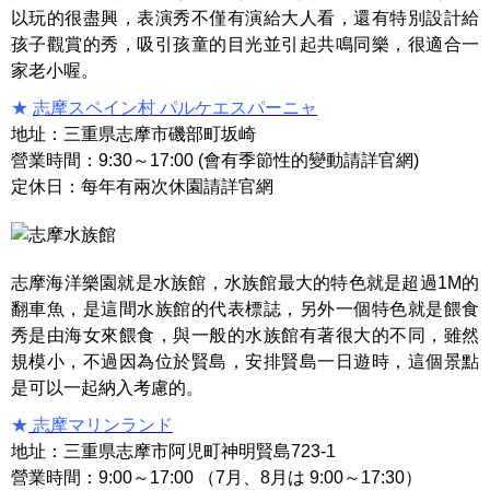
以玩的很盡興，表演秀不僅有演給大人看，還有特別設計給
孩子觀賞的秀，吸引孩童的目光並引起共鳴同樂，很適合一
家老小喔。
★
志摩スペイン村 パルケエスパーニャ
地址：三重県志摩市磯部町坂崎
營業時間：9:30～17:00 (會有季節性的變動請詳官網)
定休日：每年有兩次休園請詳官網
志摩海洋樂園就是水族館，水族館最大的特色就是超過1M的
翻車魚，是這間水族館的代表標誌，另外一個特色就是餵食
秀是由海女來餵食，與一般的水族館有著很大的不同，雖然
規模小，不過因為位於賢島，安排賢島一日遊時，這個景點
是可以一起納入考慮的。
★
志摩マリンランド
地址：三重県志摩市阿児町神明賢島723-1
營業時間：9:00～17:00 （7月、8月は 9:00～17:30）