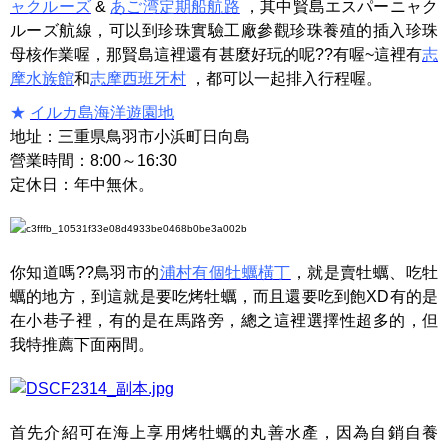
ャクルーズ
&
あご湾定期船航路
，其中賢島エスパーニャク
ルーズ航線，可以到珍珠實驗工廠參觀珍珠養殖的插入珍珠
母核作業喔，那賢島這裡還有甚麼好玩的呢??有喔~這裡有
志
摩水族館
和
志摩西班牙村
，都可以一起排入行程喔。
★
イルカ島海洋遊園地
地址：三重県鳥羽市小浜町日向島
營業時間：8:00～16:30
定休日：年中無休。
你知道嗎??鳥羽市的
浦村有個牡蠣橫丁
，就是賣牡蠣、吃牡
蠣的地方，到這就是要吃烤牡蠣，而且還要吃到飽XD有的是
在小巷子裡，有的是在馬路旁，總之這裡選擇性超多的，但
我特推薦下面兩間。
首先介紹可在海上享用烤牡蠣的丸善水產，因為自銷自養