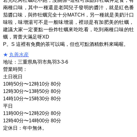
若光吃烤牡蠣吃不飽，沒關係~這裡可加點炸牡蠣丼定食，有
兩種口味，其中一種還是老闆兒子發明的醬汁，就是紅色番
茄醬口味，與炸牡蠣完全十分MATCH，另一種就是美奶汁口
味啦，味增湯可不是一般味增湯，裡頭是有加肥美的牡蠣，
建議大家一定要點一份炸牡蠣來吃吃看，吃到兩種口味的牡
蠣，胃蕾大滿足呀XD
P。S 這裡有免費的茶可以喝，但也可點酒精飲料來喝喔。
★
丸善水産
地址：三重県鳥羽市鳥羽3-3-6
營業時間：
土日祝日
10時50分〜12時10分 80分
12時30分〜13時50分 80分
14時10分〜15時30分 80分
平日
11時00分〜12時20分 80分
12時40分〜14時00分 80分
定休日：年中無休。