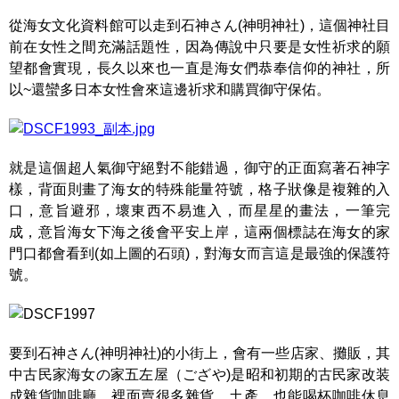
從海女文化資料館可以走到石神さん(神明神社)，這個神社目
前在女性之間充滿話題性，因為傳說中只要是女性祈求的願
望都會實現，長久以來也一直是海女們恭奉信仰的神社，所
以~還蠻多日本女性會來這邊祈求和購買御守保佑。
就是這個超人氣御守絕對不能錯過，御守的正面寫著石神字
樣，背面則畫了海女的特殊能量符號，格子狀像是複雜的入
口，意旨避邪，壞東西不易進入，而星星的畫法，一筆完
成，意旨海女下海之後會平安上岸，這兩個標誌在海女的家
門口都會看到(如上圖的石頭)，對海女而言這是最強的保護符
號。
要到石神さん(神明神社)的小街上，會有一些店家、攤販，其
中古民家海女の家五左屋（ござや)是昭和初期的古民家改装
成雜貨咖啡廳，裡面賣很多雜貨、土產，也能喝杯咖啡休息