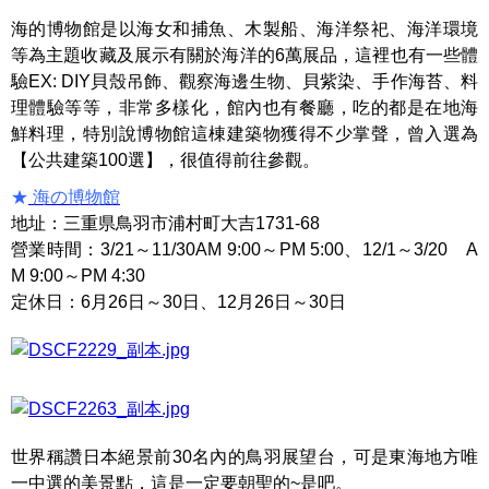
海的博物館是以海女和捕魚、木製船、海洋祭祀、海洋環境
等為主題收藏及展示有關於海洋的6萬展品，這裡也有一些體
驗EX: DIY貝殼吊飾、觀察海邊生物、貝紫染、手作海苔、料
理體驗等等，非常多樣化，館內也有餐廳，吃的都是在地海
鮮料理，特別說博物館這棟建築物獲得不少掌聲，曾入選為
【公共建築100選】，很值得前往參觀。
★
海の博物館
地址：三重県鳥羽市浦村町大吉1731-68
營業時間：3/21～11/30AM 9:00～PM 5:00、12/1～3/20 A
M 9:00～PM 4:30
定休日：6月26日～30日、12月26日～30日
世界稱讚日本絕景前30名內的鳥羽展望台，可是東海地方唯
一中選的美景點，這是一定要朝聖的~是吧。