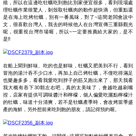
殖，所以在這邊吃牡蠣吃到飽比別家便宜很多，看到現場處
理牡蠣作業很驚人，剝殼取牡蠣肉的動作超快滴，但重點還
是在海上吃烤牡蠣，別有一番風味，對了~這間老闆會說中
文，很喜歡台灣人，我去的時候他人在台灣宣傳三重縣觀光
呢，很重視台灣市場喔，所以~一定要推薦給大家的，是不
是!!
在船上聞到鮮味、吃的也是鮮味，牡蠣又肥美到不行，看到
冒泡的湯汁吞不少口水，再加上自己烤牡蠣，不僅吃得滿足
也樂趣多多，看看我愛吃到脖子的筋又跑出來了，那天我看
我大概有吞下30顆左右吧，真的太美味了，會越吃越刷嘴
捏，店家有提供可調味醬汁和檸檬，個人偏愛吃灑點檸檬汁
的牡蠣，味道十分清爽，若不是牡蠣產季時，會改烤當季盛
產的海鮮，另外想前來吃到飽的朋友，請記得預約喔。