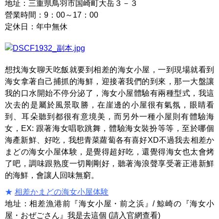
地址：三重県鳥羽市国崎町大岳３－３
營業時間：9：00～17：00
定休日：年中無休
想找海女聊天吃飯就要到相差的海女小屋，一到現場就看到
海女拿著自己捕抓的海鮮，迎接著我們的到來，那一大盤讓
我的口水開始不停分泌了，海女小屋體驗有兩種型式，我這
次去的是屬於風景取勝，在崖邊的小屋很有氣氛，眼睛看
到、耳朵聽到都很有意境美，而另外一種小屋則有體驗海
女，EX: 跟著海女唱歌跳舞，體驗海女裝扮等等，至於哪個
海產新鮮、好吃，我想青菜蘿蔔各有喜好XD不過我去相差か
まどの海女小屋体験，是覺得超好吃，還覺得海女也太會烤
了吧，調味跟熟度一切剛剛好，聽著海浪聲享受著正港新鮮
的海鮮，會讓人回味無窮。
★
相差かまどの海女小屋体験
地址：相差漁港前『海女小屋・前之浜』/ 鯨崎の『海女小
屋・おぜごさん』我是去這個 (請入官網查看)