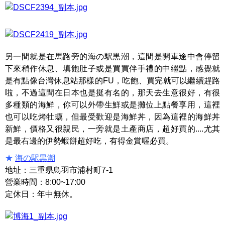
另一間就是在馬路旁的海の駅黒潮，這間是開車途中會停留
下來稍作休息、填飽肚子或是買買伴手禮的中繼點，感覺就
是有點像台灣休息站那樣的FU，吃飽、買完就可以繼續趕路
啦，不過這間在日本也是挺有名的，那天去生意很好，有很
多種類的海鮮，你可以外帶生鮮或是攤位上點餐享用，這裡
也可以吃烤牡蠣，但最受歡迎是海鮮丼，因為這裡的海鮮丼
新鮮，價格又很親民，一旁就是土產商店，超好買的....尤其
是最右邊的伊勢蝦餅超好吃，有得金賞喔必買。
★
海の駅黒潮
地址：三重県鳥羽市浦村町7-1
營業時間：8:00~17:00
定休日：年中無休。