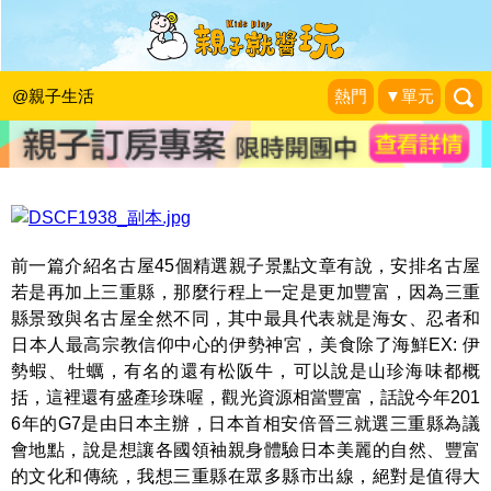
伊勢、志摩、鳥羽&三重縣，精選52處
之夢想達陣親子景點～
@親子生活
熱門
▼單元
睡天使醒惡魔成長日誌
|
2016-07-19
前一篇介紹名古屋45個精選親子景點文章有說，安排名古屋
若是再加上三重縣，那麼行程上一定是更加豐富，因為三重
縣景致與名古屋全然不同，其中最具代表就是海女、忍者和
日本人最高宗教信仰中心的伊勢神宮，美食除了海鮮EX: 伊
勢蝦、牡蠣，有名的還有松阪牛，可以說是山珍海味都概
括，這裡還有盛產珍珠喔，觀光資源相當豐富，話說今年201
6年的G7是由日本主辦，日本首相安倍晉三就選三重縣為議
會地點，說是想讓各國領袖親身體驗日本美麗的自然、豐富
的文化和傳統，我想三重縣在眾多縣市出線，絕對是值得大