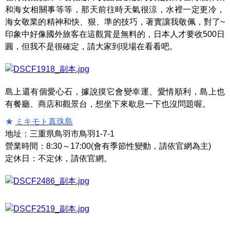
和海女相關事等等，那天前往時天氣很涼，水裡一定更冷，
海女敬業的精神和快、狠、準的技巧，著實讓我敬佩，對了~
印象中好像國外旅客在這觀賞是無料的，日本人才要收500日
圓，但我不是很確定，請大家到現場在看看吧。
島上還有個愛心石，據說摸它會變幸運、愛情順利，島上也
有餐廳、商店和觀景台，想坐下來歇息一下也沒問題喔。
★
ミキモト真珠島
地址：三重県鳥羽市鳥羽1-7-1
營業時間：8:30～17:00(會有季節性變動，請依官網為主)
定休日：不定休，請依官網。