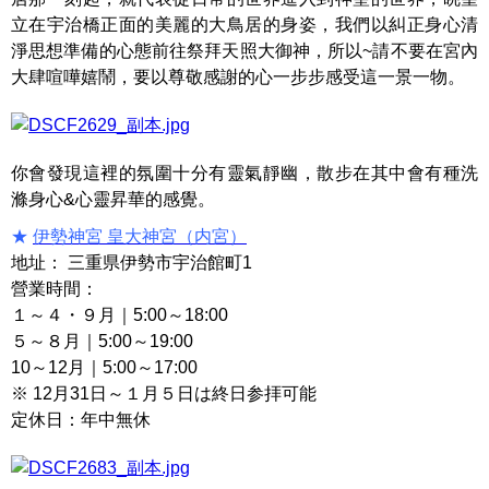
立在宇治橋正面的美麗的大鳥居的身姿，我們以糾正身心清
淨思想準備的心態前往祭拜天照大御神，所以~請不要在宮內
大肆喧嘩嬉鬧，要以尊敬感謝的心一步步感受這一景一物。
你會發現這裡的氛圍十分有靈氣靜幽，散步在其中會有種洗
滌身心&心靈昇華的感覺。
★
伊勢神宮 皇大神宮（内宮）
地址： 三重県伊勢市宇治館町1
營業時間：
１～４・９月｜5:00～18:00
５～８月｜5:00～19:00
10～12月｜5:00～17:00
※ 12月31日～１月５日は終日参拝可能
定休日：年中無休