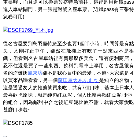
車票喔，而且還可以換票改搭特急前往，這裡是用近鐵pass
進入車站閘門，另一張是對號入座車票。(近鐵pass有三張特
急卷可用)
從名古屋要到鳥羽座特急至少也要1個半小時，時間算是有點
久，又剛好正中午，雖然在飛機上有吃了一點東西不是很
餓，但看到名古屋車站裡有賣那麼多美食，還有便利商店，
忍不住還是買了一些東西、飲料到電車上享用，名古屋很有
名的炸雞翅
風來坊
雖不是我心目中的最愛，不過~大家還是可
以買來品嚐看看，另一個
藤田屋大あんまき
是知立的名物，
這是透過友人的推薦就買來吃，共有7種口味，基本上日本人
最喜歡吃原味，就是純包紅豆泥，個人比較喜歡紅豆泥+起司
的組合，因為鹹甜中合之後紅豆泥比較不甜，就看大家愛吃
甚麼口味啦~