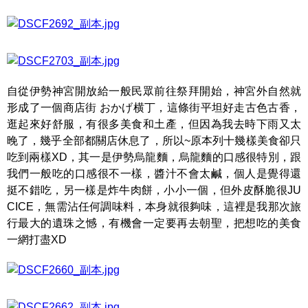
自從伊勢神宮開放給一般民眾前往祭拜開始，神宮外自然就
形成了一個商店街 おかげ横丁，這條街平坦好走古色古香，
逛起來好舒服，有很多美食和土產，但因為我去時下雨又太
晚了，幾乎全部都關店休息了，所以~原本列十幾樣美食卻只
吃到兩樣XD，其一是伊勢烏龍麵，烏龍麵的口感很特別，跟
我們一般吃的口感很不一樣，醬汁不會太鹹，個人是覺得還
挺不錯吃，另一樣是炸牛肉餅，小小一個，但外皮酥脆很JU
CICE，無需沾任何調味料，本身就很夠味，這裡是我那次旅
行最大的遺珠之憾，有機會一定要再去朝聖，把想吃的美食
一網打盡XD