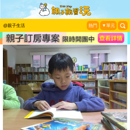
老師公不公平，在孩子眼中很重要？！
藍子兄弟
|
2015-10-22
@親子生活
熱門
▼單元