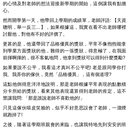
的心情及對老師的想法迎接新學期的開始，這倒讓我有點擔
心。
然而開學第一天，他帶回上學期的成績單，老師評語: 【天資
聰明，舉一反三…】，如果根據這，我實在看不出老師哪裡
討厭他，對他有不好的評價了。
更甚的是，他還帶回了品格優異的獎狀，平常不像煦煦能拿
到學業方面獎狀的他，難得的一張獎狀，得意極了，在我面
前揮啊揮的，很不客氣地問，他拿到獎狀可以得到什麼獎勵?
如果要說不公平，我看這才真叫不公平吧! 老是跟同學你打
我、我弄你的傢伙，竟然「品格優異」，這有個道理?
這點他倒得意洋洋地說明，那是老師根據平常表現的點數積
分卡所給的獎狀，看來其他表現還算得到老師的肯定，這不
禁讓我問: 「那是誰說老師不喜歡他的!」
只見這傢伙嘻皮笑臉的，似乎不好意思誤會了老師，一溜煙
就跑掉了!
之後，隨著這學期班親會的來臨，也讓我特地先到安安的班