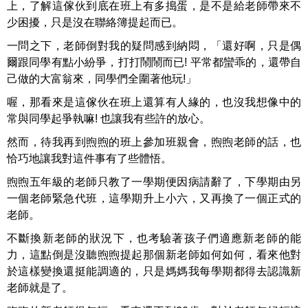
上，了解這傢伙到底在班上有多搗蛋，是不是給老師帶來不
少困擾，只是沒在聯絡簿提起而已。
一問之下，老師倒對我的疑問感到納悶，「還好啊，只是偶
爾跟同學有點小紛爭，打打鬧鬧而已! 平常都蠻乖的，還帶自
己做的大富翁來，同學們全圍著他玩!」
喔，那看來是這傢伙在班上還算有人緣的，也沒我想像中的
常與同學起爭執嘛! 也讓我有些許的放心。
然而，待我再到煦煦的班上參加班親會，煦煦老師的話，也
恰巧地讓我對這件事有了些體悟。
煦煦五年級的老師只教了一學期便因病請辭了，下學期由另
一個老師緊急代班，這學期升上小六，又再換了一個正式的
老師。
不斷換新老師的狀況下，也考驗著孩子們適應新老師的能
力，這點倒是沒聽煦煦提起那個新老師如何如何，看來他對
於這樣變換還挺能調適的，只是媽媽我每學期都得去認識新
老師就是了。