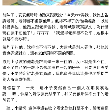
前陣子，安安氣呼呼地跑來跟我說:「今天xxx弄我，我跑去告
訴老師，老師都不處罰他!!! 」氣得不得了的他繼續說:「以前
我捉弄他，他跑去跟老師告我，老師就罰我寫課文，為什麼
現在就不罰他了! 」哼哼哼...「我覺得老師很不公平，她根本
就是不喜歡我!」
氣炸了的他，說得也不清不楚，大致就是別人弄他，那他其
實也弄過對方，還有老師罰與不罰的問題。
原則上頑皮的他老是跟同學一來一往的，反正就是坐不住、
管不了自己的一群小男孩老湊在一起的紛爭，只要彼此沒受
傷，不要特定誰老是欺負誰，我也多是唸唸這是他老愛捉弄
別人所造成後果。
暑假臨了，一天，這小子突然自己一個人在那長嘆地
說: 「唉，快樂的暑假就要結束了，我又要被那個不公平的老
師管了!」
一聽，小錯愕! 這件事還在唸!? 看來對他打擊不小，帶著這樣