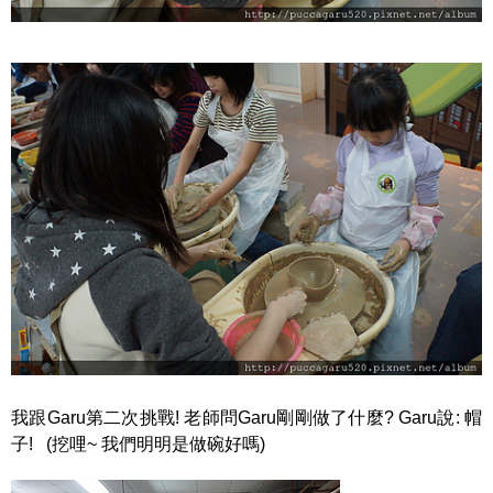
我跟Garu第二次挑戰! 老師問Garu剛剛做了什麼? Garu說: 帽
子! (挖哩~ 我們明明是做碗好嗎)