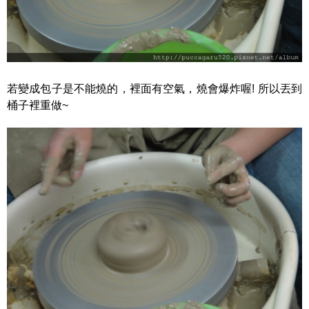
若變成包子是不能燒的，裡面有空氣，燒會爆炸喔! 所以丟到
桶子裡重做~