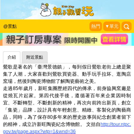
許新旺陶瓷紀念博物館：大家一起
Oh~My~love~
@景點
熱門
▼單元
Pucca&Garu親子嘻遊記
|
2013-03-01
介紹
附近景點
鶯歌是著名的「臺灣景德鎮」，每到假日鶯歌老街上總是聚
集了人潮，大家喜歡到鶯歌買瓷器、動手玩手拉坏、逛陶店
窯場，然後到陶瓷博物館了解陶瓷藝術之美。
走過85年歲月，新旺集團歷經四代的傳承，前身協興窯廠是
從燒瓦片起家。第四代接手後，遵循著百年來企業因時制
宜、不斷轉型、不斷創新的精神，再次向前跨出新頁，創立
「集瓷」品牌，設計具有年輕創意、精緻、客製化的陶藝商
品，同時，為了保存80多年來的歷史故事與紀念創業者留下
的精神，成立許新旺陶瓷紀念博物館。 文拮自
http://tour.ntpc.
gov.tw/page.aspx?wtp=1&wnd=36