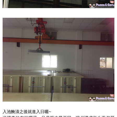
入池醃漬之後就進入日曬~