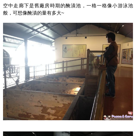
空中走廊下是舊廠房時期的醃漬池，一格一格像小游泳池
般，可想像醃漬的量有多大~