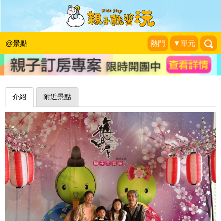
快來醃漬自己的梅子吧！嘉義梅問屋梅
子元氣館
@景點
熱門
▼單元
Pucca&Garu親子嘻遊記
|
2015-03-16
介紹
附近景點