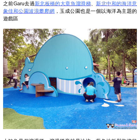
之前Garu去過
新北板橋的大章魚溜滑梯
、
新北中和的海洋意
象佳和公園波浪攀爬網
，玉成公園也是一個以海洋為主題的
遊戲區