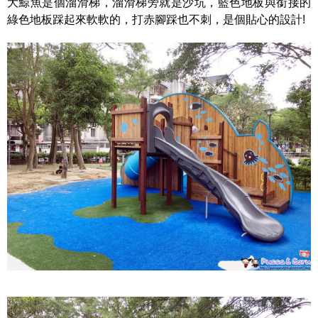
大鯨魚是個溜滑梯，溜滑梯旁就是沙坑，藍色地板與銜接的
綠色地板踩起來軟軟的，打赤腳踩也不刺，是個貼心的設計!