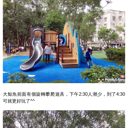
大鯨魚前面有個旋轉攀爬遊具，下午2:30人潮少，到了4:30
可就更好玩了^^