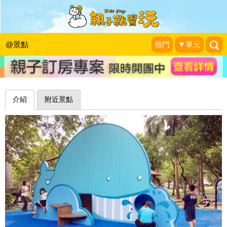
微笑造型滑軌好好玩，看我像柯南一飛
衝天～台北玉成公園
@景點
熱門
▼單元
Pucca&Garu親子嘻遊記
|
2018-05-13
介紹
附近景點