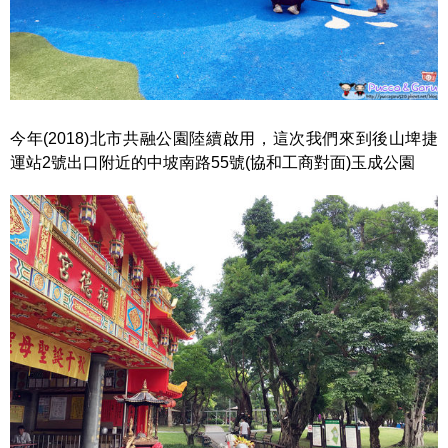
今年(2018)北市共融公園陸續啟用，這次我們來到後山埤捷
運站2號出口附近的中坡南路55號(協和工商對面)玉成公園