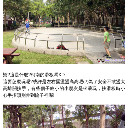
疑?這是什麼?柯南的滑板嗎XD
這要怎麼玩呢?或許是左右擺盪盪高高吧(?)為了安全不敢盪太
高離開扶手，有些個子較小的小朋友是坐著玩，扶滑板時小
心手指頭別伸到輪子裡喔!