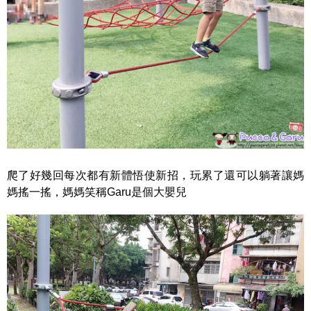
爬了好幾回每次都有新體悟使新招，玩累了還可以躺著讓媽
媽搖一搖，媽媽笑稱Garu是個大嬰兒