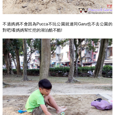
不過媽媽不會因為Pucca不玩公園就連同Garu也不去公園的
對吧!看媽媽幫忙挖的湖泊酷不酷!