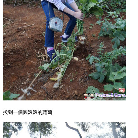
拔到一個圓滾滾的蘿蔔!