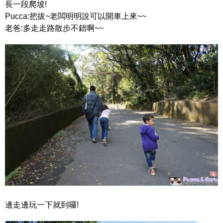
長一段爬坡!
Pucca:把拔~老闆明明說可以開車上來~~
老爸:多走走路散步不錯啊~~
邊走邊玩一下就到囉!