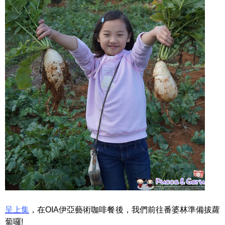
呈上集
，在OIA伊亞藝術咖啡餐後，我們前往番婆林準備拔蘿
蔔囉!