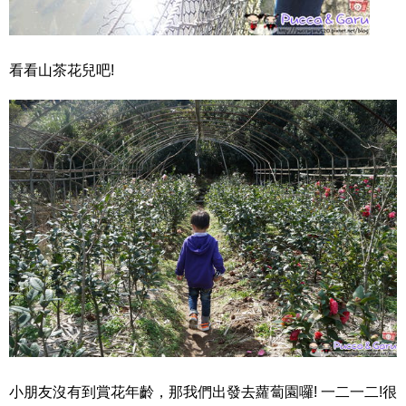
看看山茶花兒吧!
小朋友沒有到賞花年齡，那我們出發去蘿蔔園囉! 一二一二!很