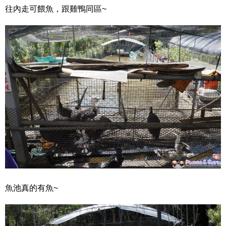
往內走可餵魚，跟雞鴨同區~
魚池真的有魚~