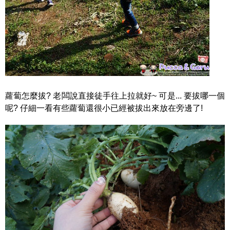
蘿蔔怎麼拔? 老闆說直接徒手往上拉就好~ 可是... 要拔哪一個
呢? 仔細一看有些蘿蔔還很小已經被拔出來放在旁邊了!