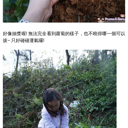
好像抽獎喔! 無法完全看到蘿蔔的樣子，也不曉得哪一個可以
拔~ 只好碰碰運氣囉!