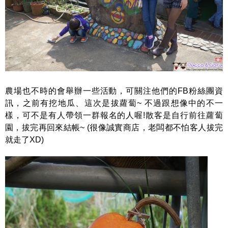
農場也不時的會舉辦一些活動，可關注他們的FB粉絲團資
訊，之前有挖地瓜、這次是拔蘿蔔~ 不過跟想像中的不一
樣，可不是有人帶領一群報名的人喔!散客是自行前往蘿蔔
園，拔完再回來結帳~ (很像誠實商店，老闆都不怕客人拔完
就走了XD)