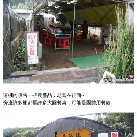
這棚內販售一些農產品，老闆在裡面~
旁邊許多棚都擺許多大圓餐桌，可能是團體用餐處