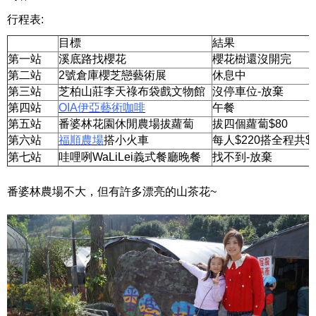
行程表:
目標
結果
第一站
溪底路找櫻花
櫻花樹還沒開完
第二站
2號倉庫櫻芝戀藝術展
休息中
第三站
芝柏山莊李天祿布袋戲文物館
沒停車位-放棄
第四站
OIA伊亞藝術咖啡
午餐
第五站
番婆林花園休閒農場拔蘿蔔
拔四個蘿蔔$80
第六站
福順農場
搭小火車
每人$220搭全程共$8
第七站
哇哩咧WaLiLei義式餐廳晚餐
找不到-放棄
番婆林農場不大，但有許多漂亮的山茶花~