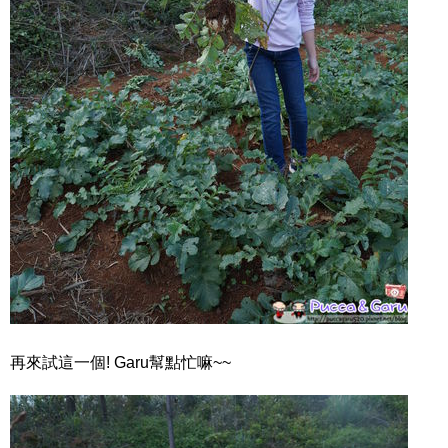
再來試這一個! Garu幫點忙嘛~~