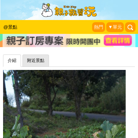
拔啊拔啊，拔蘿蔔！三芝番婆林花園休
閒農場
@景點
熱門
▼單元
Pucca&Garu親子嘻遊記
|
2014-02-23
介紹
附近景點