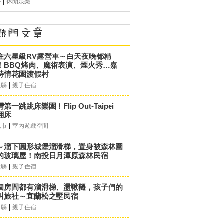
|
外
休閒娛樂
住六星級RV露營車～白天夜晚都精
！BBQ烤肉、魔術表演、煙火秀…嘉
詩情花園渡假村
|
義縣
親子住宿
第一跳跳床樂園！Flip Out-Taipei
翻床
|
北市
室內遊戲空間
～溜下圓形城堡溜滑梯，置身被森林圍
的玻璃屋！南投日月潭原森林民宿
|
投縣
親子住宿
個房間都有溜滑梯、盪鞦韆，孩子們的
叫旅社～宜蘭松之墅民宿
|
蘭縣
親子住宿