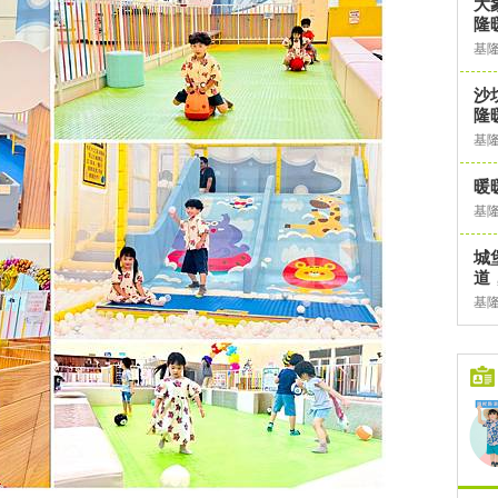
大
隆
基
沙
隆
基
暖
基
城
道
基