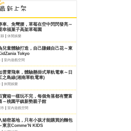
停車、免彎腰，草莓在空中閃閃發亮～
栗幸福菓子高架草莓園
|
栗縣
休閒娛樂
為兒童體驗打造，自己賺錢自己花～東
idZania Tokyo
|
外
室內遊戲空間
如雲霄飛車，體驗懸掛式單軌電車～日
江之島線(湘南單軌電車)
|
外
休閒娛樂
百寶箱一樣玩不完，每個角落都有豐富
喜～桃園平鎮新勢親子館
|
園市
室內遊戲空間
入秘密基地，只有小孩才能購買的麵包
東京Comme’N KIDS