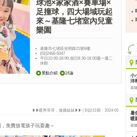
球池×家家酒×賽車場×
足撞球，四大場域玩起
來～基隆七堵室內兒童
樂園
基隆市七堵區光明路21號6樓
(02)2456-5047
平日10:00-18:00,假日8:30-18:00週一週二
休館
景點介紹
討論
小
洋
基
❥❥暖男哥哥，傲嬌妹妹❥❥ | 到訪日期：2024-05
暑
暖
園，免費放電孩子玩耍趣～
基