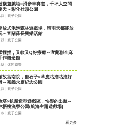
誕襪遊戲塔×滑步車賽道，千坪大空間
整天～彰化社頭公園
|
化縣
親子公園
開放式泡泡森林遊戲場，晴雨天都能放
玩～宜蘭薛長興樂活館
|
蘭縣
親子公園
揉捏捏，又軟又Q好療癒～宜蘭聯全麻
手作概念館
|
蘭縣
休閒娛樂
瞰故宮南院，磨石子×草皮咕溜咕溜好
滑～嘉義永慶紀念公園
|
義縣
親子公園
魚塔×帆船造型遊戲區，快樂的出航～
中梧棲漁寮公園(航海主題遊戲場)
|
中市
親子公園
看更多