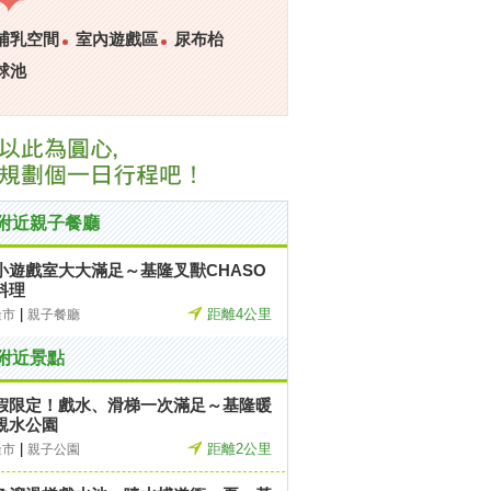
哺乳空間
室內遊戲區
尿布枱
球池
附近親子餐廳
小遊戲室大大滿足～基隆叉獸CHASO
料理
|
距離4公里
隆市
親子餐廳
附近景點
假限定！戲水、滑梯一次滿足～基隆暖
親水公園
|
距離2公里
隆市
親子公園