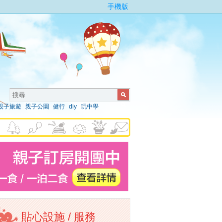
手機版
親子旅遊
親子公園
健行
diy
玩中學
貼心設施 / 服務