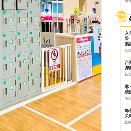
國
入
采
義
嘉
台灣
彈
新
咻
繞
南
每
尖
宜