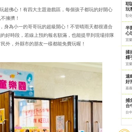
耶
玩
費玩超佛心！有四大主題遊戲區，每個孩子都玩的好開心
彰
也不擁擠！
玩，身為小一的哥哥玩的超級開心！不管晴雨天都很適合
半
心
預約好時段，若線上預約報名額滿，也能提早到現場排隊
宜
市民外，外縣市的朋友一樣都能免費玩喔！
揉
糬
宜
遠
好
嘉
捕
台
台