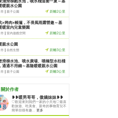
象溜滑梯戲水池，噴水棧道衝一夏～基
暖暖親水公園
|
距離2公里
隆市
親子公園
坑×烤肉×帳篷，不畏風雨露營趣～基
暖暖室內兒童樂園
|
距離2公里
隆市
室內遊戲空間
暖親水公園
|
距離3公里
隆市
自然生態
堡滑梯水池、噴水廣場、噴橋型水柱棧
，通通不用錢～基隆暖暖親水公園
|
距離3公里
隆市
親子公園
關於作者
❥❥暖男哥哥，傲嬌妹妹❥❥
♡歡迎來到我們一家的小天地♡最喜
歡旅遊、吃美食、新奇的事物育兒不
簡單但很有趣...
更多