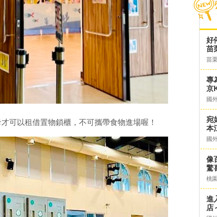
好
苗
苗
專
京K
國
宛
卡才可以租借置物鎖櫃，不可攜帶食物進場喔！
本
國
像
驚
桃
進
店～