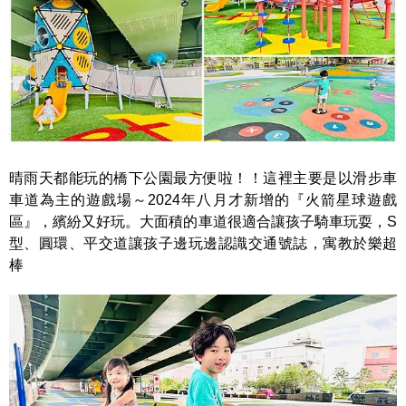
晴雨天都能玩的橋下公園最方便啦！！這裡主要是以滑步車
車道為主的遊戲場～2024年八月才新增的『火箭星球遊戲
區』，繽紛又好玩。大面積的車道很適合讓孩子騎車玩耍，S
型、圓環、平交道讓孩子邊玩邊認識交通號誌，寓教於樂超
棒