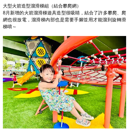
大型火箭造型溜滑梯組（結合攀爬網）
8月新增的火箭溜滑梯遊具造型很吸睛，結合了許多攀爬、爬
網也很放電，溜滑梯內部也是需要手腳並用才能溜到旋轉滑
梯唷～