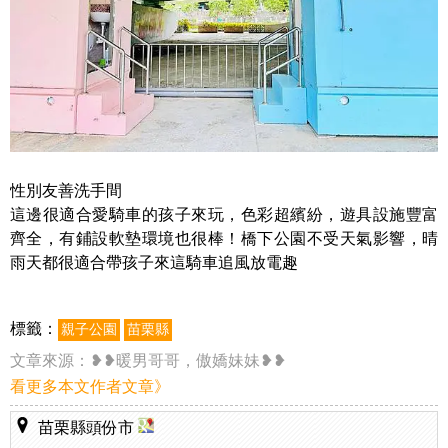
性別友善洗手間
這邊很適合愛騎車的孩子來玩，色彩超繽紛，遊具設施豐富
齊全，有鋪設軟墊環境也很棒！橋下公園不受天氣影響，晴
雨天都很適合帶孩子來這騎車追風放電趣
標籤：
親子公園
苗栗縣
文章來源：
❥❥暖男哥哥，傲嬌妹妹❥❥
看更多本文作者文章》
苗栗縣頭份市