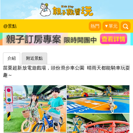
新增攀爬網遊具，好玩度大升級～苗栗
頭份滑步車公園(科東二路橋下空間)
@景點
熱門
▼單元
❥❥暖男哥哥，傲嬌妹妹❥❥
|
2024-11-01
介紹
附近景點
苗栗超新放電遊戲場，頭份滑步車公園 晴雨天都能騎車玩耍
趣～