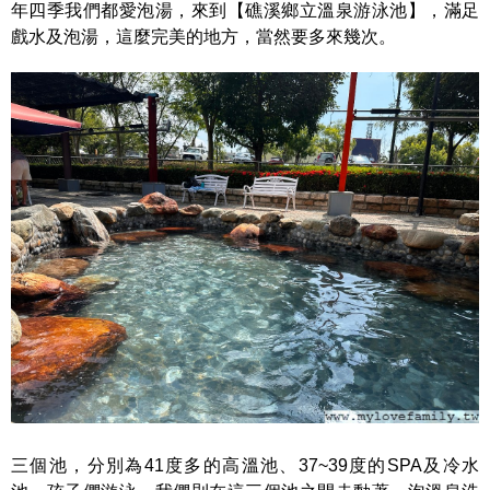
年四季我們都愛泡湯，來到【礁溪鄉立溫泉游泳池】，滿足
戲水及泡湯，這麼完美的地方，當然要多來幾次。
三個池，分別為41度多的高溫池、37~39度的SPA及冷水