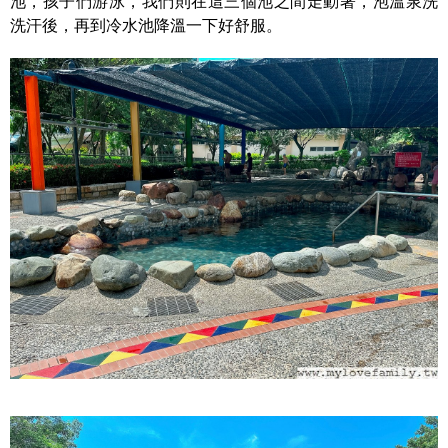
池，孩子們游泳，我們則在這三個池之間走動著，泡溫泉洗
洗汗後，再到冷水池降溫一下好舒服。