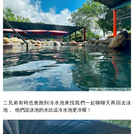
二兄弟有時也會跑到冷水池來找我們一起聊聊天再回去泳
池， 他們說泳池的水比這冷水池更冷喔！