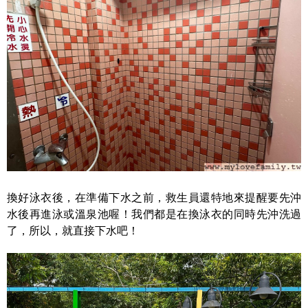
換好泳衣後，在準備下水之前，救生員還特地來提醒要先沖
水後再進泳或溫泉池喔！我們都是在換泳衣的同時先沖洗過
了，所以，就直接下水吧！