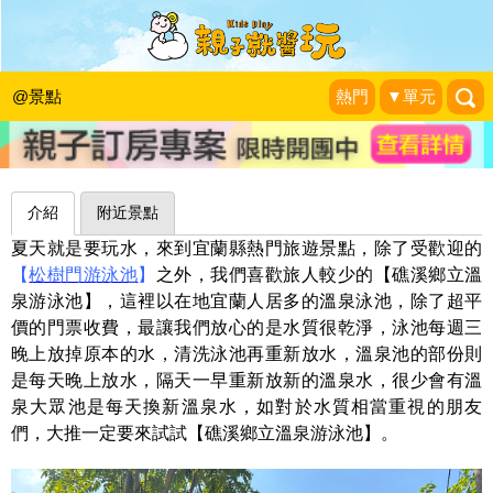
泳池×溫泉，冷沖熱泡一次滿足～宜蘭
礁溪鄉溫泉游泳池
@景點
熱門
▼單元
my Love Family
|
2023-07-03
介紹
附近景點
夏天就是要玩水，來到宜蘭縣熱門旅遊景點，除了受歡迎的
【
松樹門游泳池
】
之外，我們喜歡旅人較少的【礁溪鄉立溫
泉游泳池】，這裡以在地宜蘭人居多的溫泉泳池，除了超平
價的門票收費，最讓我們放心的是水質很乾淨，泳池每週三
晚上放掉原本的水，清洗泳池再重新放水，溫泉池的部份則
是每天晚上放水，隔天一早重新放新的溫泉水，很少會有溫
泉大眾池是每天換新溫泉水，如對於水質相當重視的朋友
們，大推一定要來試試【礁溪鄉立溫泉游泳池】。