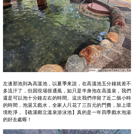
左邊那池則為高溫池，以夏季來說，在高溫池五分鐘就差不
多流汗了，但因現場很通風，如只是半身泡在高溫泉，我們
還是可以泡十分鐘左右的時間。這次我們停留了近二個小時
的時間，泡湯又戲水，全家人只花了三百元的門費，加上環
境乾淨，【礁溪鄉立溫泉游泳池】真的是一年四季戲水泡湯
的好去處喔！