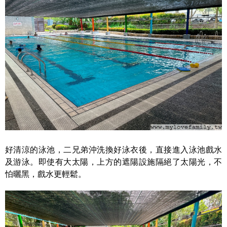
好清涼的泳池，二兄弟沖洗換好泳衣後，直接進入泳池戲水
及游泳。即使有大太陽，上方的遮陽設施隔絕了太陽光，不
怕曬黑，戲水更輕鬆。