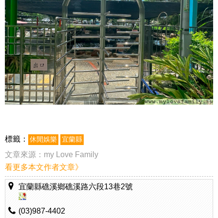
標籤：
休閒娛樂
宜蘭縣
文章來源：
my Love Family
看更多本文作者文章》
宜蘭縣礁溪鄉礁溪路六段13巷2號
(03)987-4402