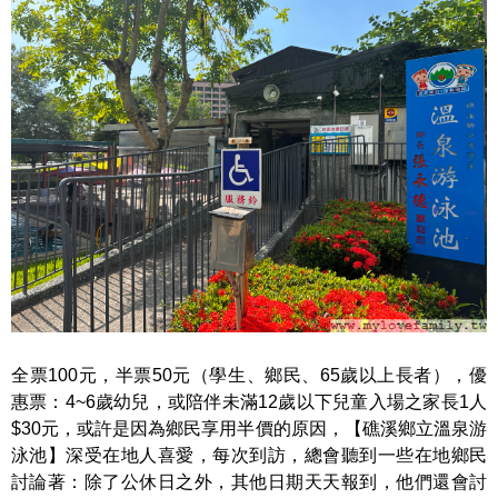
全票100元，半票50元（學生、鄉民、65歲以上長者），優
惠票：4~6歲幼兒，或陪伴未滿12歲以下兒童入場之家長1人
$30元，或許是因為鄉民享用半價的原因，【礁溪鄉立溫泉游
泳池】深受在地人喜愛，每次到訪，總會聽到一些在地鄉民
討論著：除了公休日之外，其他日期天天報到，他們還會討