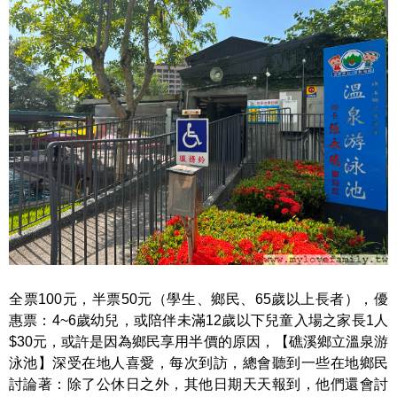
全票100元，半票50元（學生、鄉民、65歲以上長者），優
惠票：4~6歲幼兒，或陪伴未滿12歲以下兒童入場之家長1人
$30元，或許是因為鄉民享用半價的原因，【礁溪鄉立溫泉游
泳池】深受在地人喜愛，每次到訪，總會聽到一些在地鄉民
討論著：除了公休日之外，其他日期天天報到，他們還會討