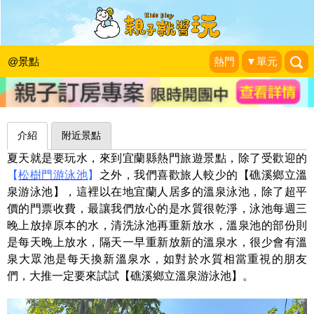
泳池×溫泉，冷沖熱泡一次滿足～宜蘭
礁溪鄉溫泉游泳池
@景點
熱門
▼單元
my Love Family
|
2023-07-03
介紹
附近景點
夏天就是要玩水，來到宜蘭縣熱門旅遊景點，除了受歡迎的
【
松樹門游泳池
】
之外，我們喜歡旅人較少的【礁溪鄉立溫
泉游泳池】，這裡以在地宜蘭人居多的溫泉泳池，除了超平
價的門票收費，最讓我們放心的是水質很乾淨，泳池每週三
晚上放掉原本的水，清洗泳池再重新放水，溫泉池的部份則
是每天晚上放水，隔天一早重新放新的溫泉水，很少會有溫
泉大眾池是每天換新溫泉水，如對於水質相當重視的朋友
們，大推一定要來試試【礁溪鄉立溫泉游泳池】。