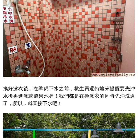
換好泳衣後，在準備下水之前，救生員還特地來提醒要先沖
水後再進泳或溫泉池喔！我們都是在換泳衣的同時先沖洗過
了，所以，就直接下水吧！