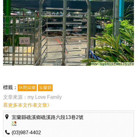
標籤：
休閒娛樂
宜蘭縣
文章來源：
my Love Family
看更多本文作者文章》
宜蘭縣礁溪鄉礁溪路六段13巷2號
(03)987-4402