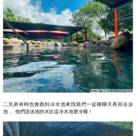
二兄弟有時也會跑到冷水池來找我們一起聊聊天再回去泳
池， 他們說泳池的水比這冷水池更冷喔！