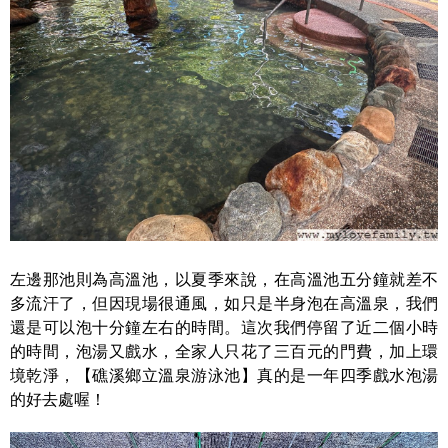
左邊那池則為高溫池，以夏季來說，在高溫池五分鐘就差不
多流汗了，但因現場很通風，如只是半身泡在高溫泉，我們
還是可以泡十分鐘左右的時間。這次我們停留了近二個小時
的時間，泡湯又戲水，全家人只花了三百元的門費，加上環
境乾淨，【礁溪鄉立溫泉游泳池】真的是一年四季戲水泡湯
的好去處喔！