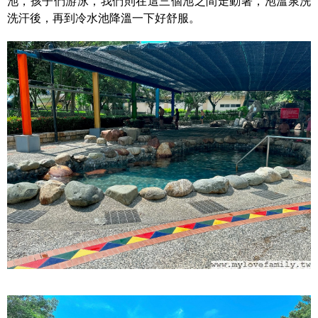
池，孩子們游泳，我們則在這三個池之間走動著，泡溫泉洗
洗汗後，再到冷水池降溫一下好舒服。