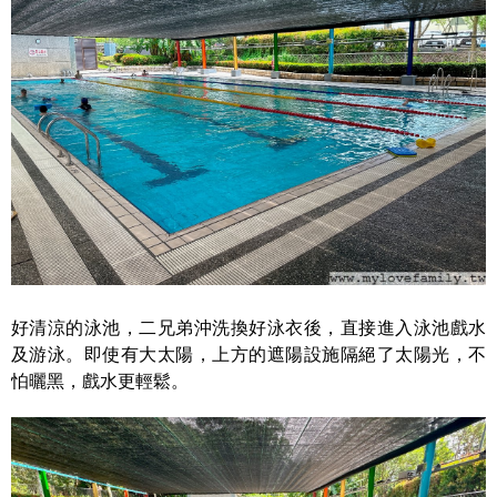
好清涼的泳池，二兄弟沖洗換好泳衣後，直接進入泳池戲水
及游泳。即使有大太陽，上方的遮陽設施隔絕了太陽光，不
怕曬黑，戲水更輕鬆。