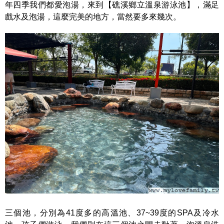
年四季我們都愛泡湯，來到【礁溪鄉立溫泉游泳池】，滿足
戲水及泡湯，這麼完美的地方，當然要多來幾次。
三個池，分別為41度多的高溫池、37~39度的SPA及冷水