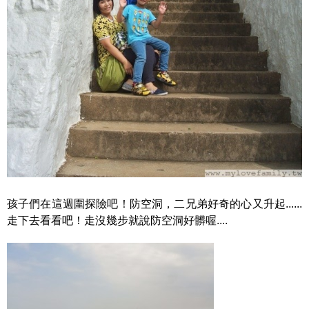
孩子們在這週圍探險吧！防空洞，二兄弟好奇的心又升起......
走下去看看吧！走沒幾步就說防空洞好髒喔....