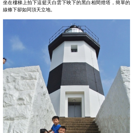
坐在樓梯上拍下這籃天白雲下映下的黑白相間燈塔，簡單的
線條下卻如同頂天立地。