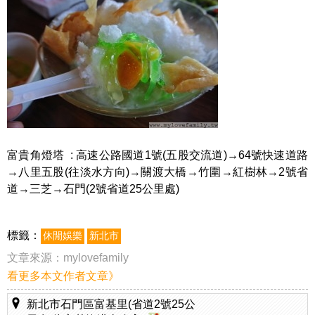
富貴角燈塔 : 高速公路國道1號(五股交流道)→64號快速道路
→八里五股(往淡水方向)→關渡大橋→竹圍→紅樹林→2號省
道→三芝→石門(2號省道25公里處)
標籤：
休閒娛樂
新北市
文章來源：
mylovefamily
看更多本文作者文章》
新北市石門區富基里(省道2號25公