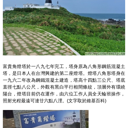
富貴角燈塔於一八九七年完工，塔身原為八角形鋼筋混凝土
塔，是日本人在台灣興建的第二座燈塔。燈塔八角形塔身在
一九六二年改為鋼鐵混凝土建造，塔高十四點三公尺、塔底
直徑七點八公尺，外觀有黑白平行相間條紋，頂層外有環繞
陽台，燈塔目前仍在運作，由六位工作人員全天輪班操作，
照射光程最遠可達廿六點八浬。(文字取於維基百科)