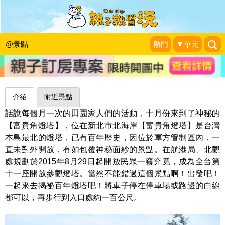
台灣極北端，揭祕百年燈塔～新北石門
富貴角燈塔
@景點
熱門
▼單元
my Love Family
|
2015-10-25
介紹
附近景點
話說每個月一次的田園家人們的活動，十月份來到了神秘的
【富貴角燈塔】，位在新北市北海岸【富貴角燈塔】是台灣
本島最北的燈塔，已有百年歷史，因位於軍方管制區內，一
直未對外開放，有如包覆神秘面紗的景點。在航港局、北觀
處規劃於2015年8月29日起開放民眾一窺究竟，成為全台第
十一座開放參觀燈塔。當然不能錯過這個景點啊！出發吧！
一起來去揭祕百年燈塔吧！將車子停在停車場或路邊的白線
都可以，再步行到入口處約一百公尺。