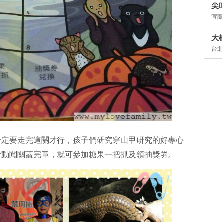
尖
宜
大
台
一定要走完這關才行，孩子們研究穿山甲研究的好專心
活動闖關蓋完章，就可參加糖果一把抓及領抽獎劵。