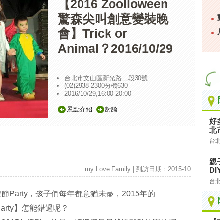
【2016 Zoolloween
驚森尖叫創意變裝晚
會】Trick or
Animal？2016/10/29
台北市文山區新光路二段30號
(02)2938-2300分機630
2016/10/29,16:00-20:00
景點介紹
討論
好
北
台
親
my Love Family | 到訪日期：2015-10
D
台
Party，孩子們每年都意猶未盡，2015年的
Party】怎能錯過呢？