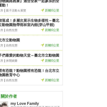
動物園路跑賽】適合全家一起參加的全
運動！
|
距離0公里
北市
親子活動＆展覽
館落成！多層次展示生物多樣性～臺北
立動物園熱帶雨林室內館(穿山甲館)
|
距離0公里
北市
自然生態
北市立動物園
|
距離0公里
北市
自然生態
子們最愛的動物天堂～臺北市立動物園
|
距離0公里
北市
休閒娛樂
裡有恐龍？動物園裡有恐龍！台北市立
物園教育中心
|
距離0公里
北市
自然生態
關於作者
my Love Family