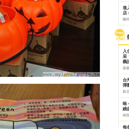
進
店～
國
入
采
義
嘉
台灣
彈
新
咻
繞
南
每