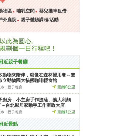
動物區
哺乳空間
嬰兒推車租借
戶外庭院
親子體驗課程/活動
附近親子餐廳
多動物來陪伴，就像在森林裡用餐～臺
市立動物園大貓熊咖啡輕食館
|
距離0公里
北市
親子餐廳
子廚房，小主廚手作披薩、義大利麵
IY～台北鄰居家動手工作室政大店
|
距離1公里
北市
親子餐廳
附近景點