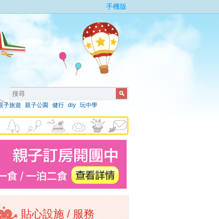
手機版
親子旅遊
親子公園
健行
diy
玩中學
貼心設施 / 服務