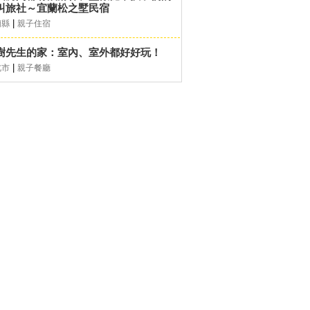
叫旅社～宜蘭松之墅民宿
|
蘭縣
親子住宿
樹先生的家：室內、室外都好好玩！
|
北市
親子餐廳