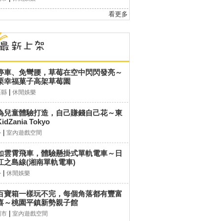
看更多
停車、免彎腰，草莓在空中閃閃發亮～
栗幸福菓子高架草莓園
|
栗縣
休閒娛樂
為兒童體驗打造，自己賺錢自己花～東
idZania Tokyo
|
外
室內遊戲空間
如雲霄飛車，體驗懸掛式單軌電車～日
江之島線(湘南單軌電車)
|
外
休閒娛樂
百寶箱一樣玩不完，每個角落都有豐富
喜～桃園平鎮新勢親子館
|
園市
室內遊戲空間