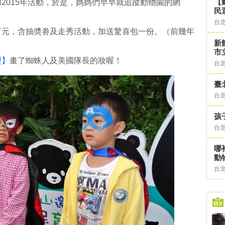
【
2015年活動，於是，媽媽們早早就追蹤動物園的網
民
！
台
百元，含抽奬劵及走秀活動，加送驚喜包一份。（前幾年
新
市
型】
畫了蜘蛛人及美國隊長的妝喔！
台
臺
台
孩
台
哪
動
台