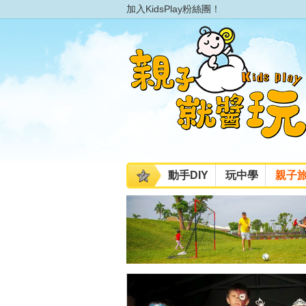
加入KidsPlay粉絲團！
動手DIY
玩中學
親子