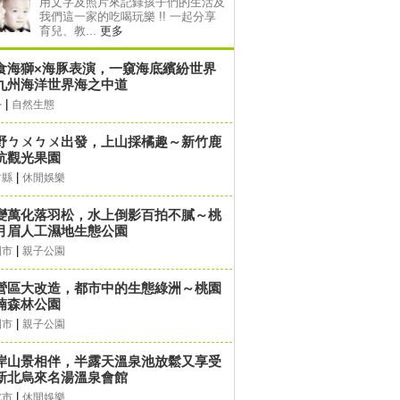
用文字及照片來記錄孩子們的生活及
我們這一家的吃喝玩樂 !! 一起分享
育兒、教...
更多
食海獅×海豚表演，一窺海底繽紛世界
九州海洋世界海之中道
|
外
自然生態
野ㄅㄨㄅㄨ出發，上山採橘趣～新竹鹿
坑觀光果園
|
竹縣
休閒娛樂
變萬化落羽松，水上倒影百拍不膩～桃
月眉人工濕地生態公園
|
園市
親子公園
營區大改造，都市中的生態綠洲～桃園
湳森林公園
|
園市
親子公園
岸山景相伴，半露天溫泉池放鬆又享受
新北烏來名湯溫泉會館
|
北市
休閒娛樂