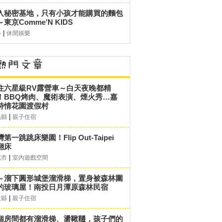
入秘密基地，只有小孩才能購買的麵包
東京Comme’N KIDS
|
外
休閒娛樂
住六星級RV露營車～白天夜晚都精
！BBQ烤肉、魔術表演、煙火秀…嘉
詩情花園渡假村
|
義縣
親子住宿
第一跳跳床樂園！Flip Out-Taipei
翻床
|
北市
室內遊戲空間
～溜下圓形城堡溜滑梯，置身被森林圍
的玻璃屋！南投日月潭原森林民宿
|
投縣
親子住宿
個房間都有溜滑梯、盪鞦韆，孩子們的