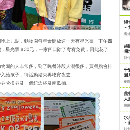
餵
～
國
到晚上九點，動物園每年會開放這一天有星光票，下午四
越
，星光票＄30元，一家四口除了宥宥免費，因此花了
鳴
新
動物園的人非常多，到了晚餐時段人潮很多，買餐點會排
千
帶入給孩子，待活動結束再吃宵夜去。
園
桃
餐券兌換劵及一個紀念杯及南瓜桶。
舊
大
桃
水
～
新