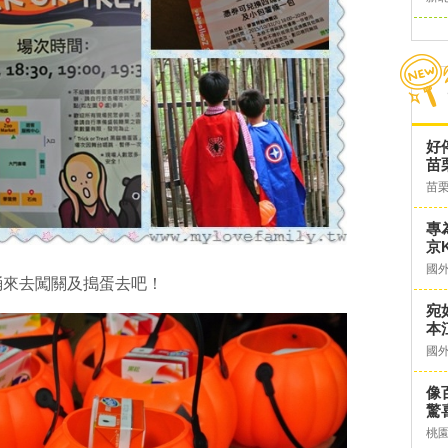
好
苗
苗
專
京K
國
桶來去闖關及搗蛋去吧！
宛
本
國
像
驚
桃