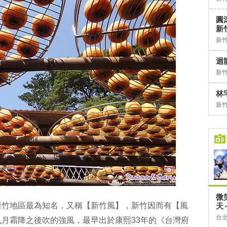
圓
新
新
迴
新
林
新
微
新竹地區最為知名，又稱【新竹風】，新竹因而有【風
天
台
月霜降之後吹的強風，最早出於康熙33年的《台灣府