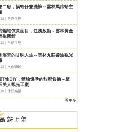
兼二顧，摸蛤仔兼洗褲～雲林馬蹄蛤主
館
|
林縣
自然生態
找蝙蝠俠真面目，任務啟動～雲林黃金
蝠生態館
|
林縣
自然生態
水溪旁的甘味人生～雲林丸莊醬油觀光
廠
|
林縣
文創體驗
意T恤DIY，體驗懷孕的甜蜜負擔～板
玉美人觀光工廠
|
北市
休閒娛樂
看更多