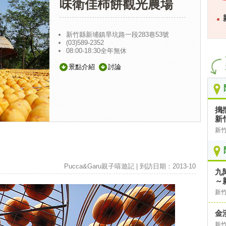
味衛佳柿餅觀光農場
新竹縣新埔鎮旱坑路一段283巷53號
(03)589-2352
08:00-18:30全年無休
景點介紹
討論
搗
新
新
Pucca&Garu親子嘻遊記 | 到訪日期：2013-10
九
～
新
金
新