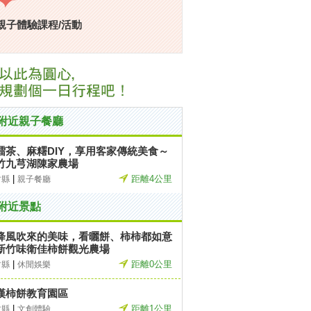
親子體驗課程/活動
附近親子餐廳
擂茶、麻糬DIY，享用客家傳統美食～
竹九芎湖陳家農場
|
距離4公里
竹縣
親子餐廳
附近景點
降風吹來的美味，看曬餅、柿柿都如意
新竹味衛佳柿餅觀光農場
|
距離0公里
竹縣
休閒娛樂
漢柿餅教育園區
|
距離1公里
竹縣
文創體驗