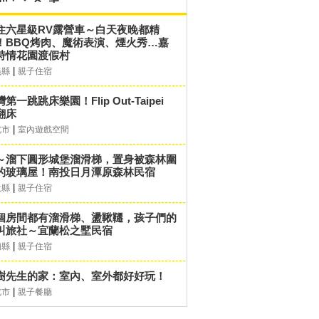
住六星級RV露營車～白天夜晚都精
！BBQ烤肉、魔術表演、煙火秀…嘉
詩情花園渡假村
|
義縣
親子住宿
第一跳跳床樂園！Flip Out-Taipei
翻床
|
北市
室內遊戲空間
～溜下圓形城堡溜滑梯，置身被森林圍
的玻璃屋！南投日月潭原森林民宿
|
投縣
親子住宿
個房間都有溜滑梯、盪鞦韆，孩子們的
叫旅社～宜蘭松之墅民宿
|
蘭縣
親子住宿
樹先生的家：室內、室外都好好玩！
|
北市
親子餐廳