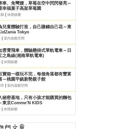
停車、免彎腰，草莓在空中閃閃發亮～
栗幸福菓子高架草莓園
|
栗縣
休閒娛樂
為兒童體驗打造，自己賺錢自己花～東
idZania Tokyo
|
外
室內遊戲空間
如雲霄飛車，體驗懸掛式單軌電車～日
江之島線(湘南單軌電車)
|
外
休閒娛樂
百寶箱一樣玩不完，每個角落都有豐富
喜～桃園平鎮新勢親子館
|
園市
室內遊戲空間
入秘密基地，只有小孩才能購買的麵包
東京Comme’N KIDS
|
外
休閒娛樂