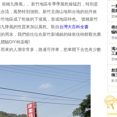
，俗稱九降風」。新竹地區冬季季風乾燥猛烈，特別是
一
題
流合流，風勢特別強勁。新竹北側山地和台地的抬升效
雲
竹地區成了乾燥的下坡風，形成地區特色。 號稱新竹
用九降風的性質來加以風乾。取自
台灣大百科全書
尋
蝙
照的周末，我們前往位在新竹新埔鎮的味衛佳柿餅觀光農
雲
驗DIY柿染喔!
濁
名而來的人潮非常多，路邊可停車，把車開下去也有少數
工
雲
創
橋
新