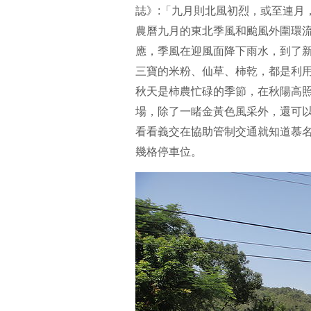
誌》:「九月則北風初烈，或至連月
農曆九月的東北季風和颱風外圍環
應，季風在迎風面降下雨水，到了新
三寶的米粉、仙草、柿乾，都是利
秋天是柿農忙碌的季節，在秋陽高
場，除了一睹金黃色風采外，還可以體
看看義交在協助管制交通就知道慕
幾格停車位。