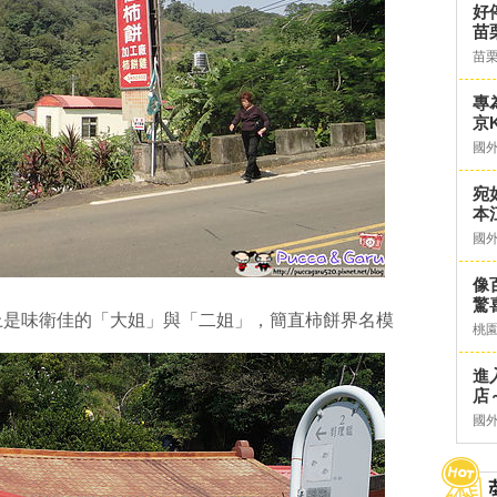
好
苗
苗
專
京K
國
宛
本
國
像
驚
上是味衛佳的「大姐」與「二姐」，簡直柿餅界名模
桃
進
店～
國