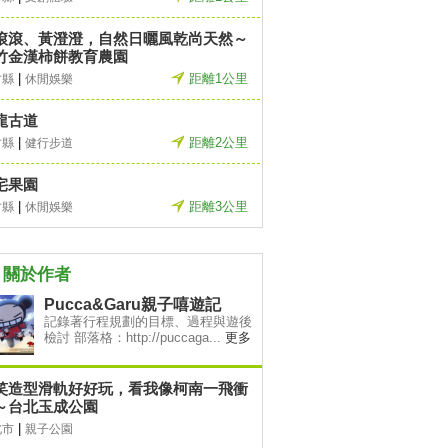
滾滾、黃澄澄，自然日曬風乾尚天然～
竹金漢柿餅教育農園
|
距離1公里
竹縣
休閒娛樂
龍古道
|
距離2公里
竹縣
健行步道
宅果園
|
距離3公里
竹縣
休閒娛樂
關於作者
Pucca&Garu親子嘻遊記
記錄著行程規劃的目標、過程與遊後
檢討 部落格：http://puccaga...
更多
笑造型滑軌好好玩，看我像柯南一飛衝
～台北玉成公園
|
北市
親子公園