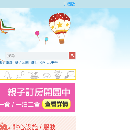
手機版
親子旅遊
親子公園
健行
diy
玩中學
貼心設施 / 服務