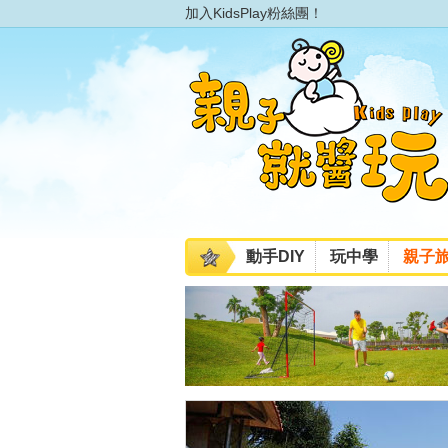
加入KidsPlay粉絲團！
動手DIY
玩中學
親子