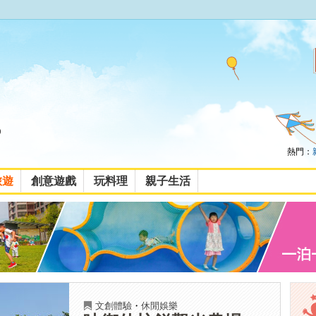
熱門：
旅遊
創意遊戲
玩料理
親子生活
文創體驗
・
休閒娛樂