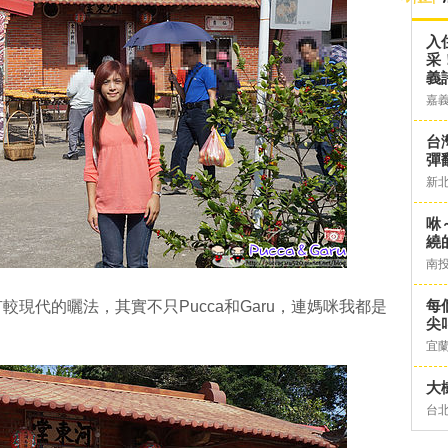
入
采
義
嘉
台灣
彈
新
咻
繞
南
每
現代的曬法，其實不只Pucca和Garu，連媽咪我都是
尖
宜
大
台