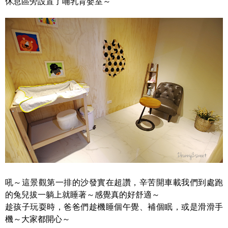
休息區旁設置了哺乳育嬰室～
吼～這景觀第一排的沙發實在超讚，辛苦開車載我們到處跑
的兔兒拔一躺上就睡著～感覺真的好舒適～
趁孩子玩耍時，爸爸們趁機睡個午覺、補個眠，或是滑滑手
機～大家都開心～