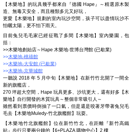
【木樂地】的玩具幾乎都來自『德國 Hape』～精選原木製
造、無毒又安全，而且種類多元又好玩，
更愛【木樂地】規劃的室內玩沙空間，孩子可以盡情玩沙不
怕曬太陽，更不怕下雨天。
目前兔兒毛毛家已經征戰了多間【木樂地】室內樂園，包
括：
>>木樂地創始店～Hape 木樂地-世博台灣館 (已歇業)
>>
木樂地-桃禧館
>>
木樂地-大安館 (已歇業)
>>
木樂地-京華城館
一聽說 2018 年 5 月中旬【木樂地】在新竹竹北開了一間全
新的旗艦店，
270 坪超大空間，Hape 玩具更多、沙坑更大，還有好多【木
樂地】自行開發的木質玩具～整個非常吸引人～
雖然看到票價時倒抽了一口氣，但是還是咬著牙帶著兔兒毛
毛去【木樂地Muledy-竹北旗艦館】玩耍。
【木樂地竹北旗艦館】位在新竹竹北，在距離『新竹高鐵
站』步行只要兩分鐘的【6+PLAZA 購物中心】2 樓