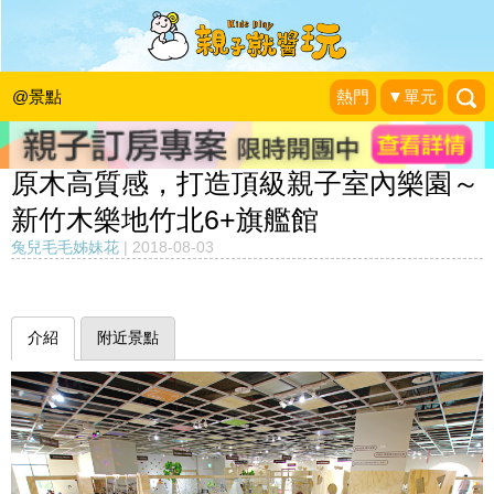
@景點
熱門
▼單元
原木高質感，打造頂級親子室內樂園～
新竹木樂地竹北6+旗艦館
兔兒毛毛姊妹花
|
2018-08-03
介紹
附近景點