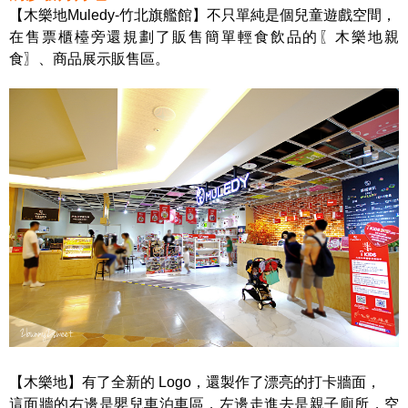
【木樂地Muledy-竹北旗艦館】不只單純是個兒童遊戲空間，
在售票櫃檯旁還規劃了販售簡單輕食飲品的〖木樂地親
食〗、商品展示販售區。
【木樂地】有了全新的 Logo，還製作了漂亮的打卡牆面，
這面牆的右邊是嬰兒車泊車區，左邊走進去是親子廁所，空