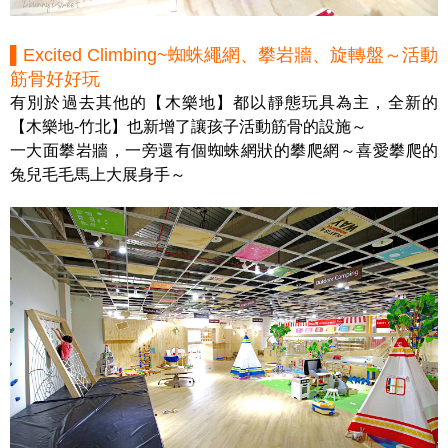
▌Excited Climbing~蜘蛛繩網、攀岩牆、旋轉盤～活動
筋骨好好玩
有別於過去其他的【木樂地】都以靜態玩具為主，全新的
【木樂地-竹北】也新增了讓孩子活動筋骨的設施～
一大面攀岩牆，一旁還有個蜘蛛網狀的攀爬網～喜愛攀爬的
兔兒毛毛馬上大展身手～