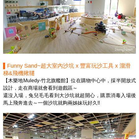
▌Funny Sand~超大室內沙坑 x 豐富玩沙工具 x 溜滑
梯&飛機鞦韆
【木樂地Muledy-竹北旗艦館】位在購物中心中，採半開放式
設計，走在商場就會看到遊戲區～
還沒入場，兔兒毛毛看到大沙坑就超開心，購票消毒入場後
馬上飛奔進去～一個沙坑就夠兩姊妹玩好久!!