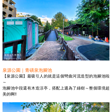
泉源公園｜青磺泉泡腳池
【泉源公園】最吸引人的就是這個彎曲河流造型的泡腳池啦
～
泡腳池中段還有木造涼亭，搭配上週為了綠樹～整個環境超
美的啊!!