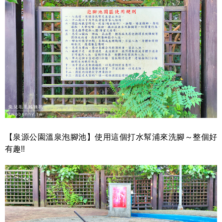
【泉源公園溫泉泡腳池】使用這個打水幫浦來洗腳～整個好
有趣!!