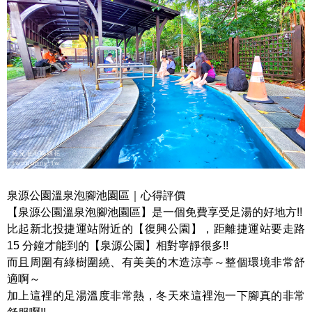
泉源公園溫泉泡腳池園區｜心得評價
【泉源公園溫泉泡腳池園區】是一個免費享受足湯的好地方!!
比起新北投捷運站附近的【復興公園】，距離捷運站要走路
15 分鐘才能到的【泉源公園】相對寧靜很多!!
而且周圍有綠樹圍繞、有美美的木造涼亭～整個環境非常舒
適啊～
加上這裡的足湯溫度非常熱，冬天來這裡泡一下腳真的非常