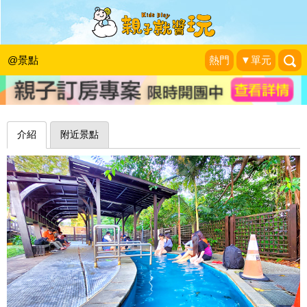
享受世界唯二珍貴青磺泉，泡完全身暖
呼呼～台北泉源公園泡腳池園區
@景點
熱門
▼單元
兔兒毛毛姊妹花
|
2022-12-23
介紹
附近景點