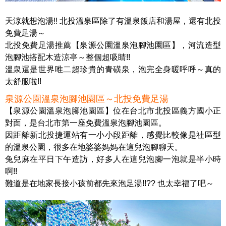
天涼就想泡湯!! 北投溫泉區除了有溫泉飯店和湯屋，還有北投
免費足湯～
北投免費足湯推薦【泉源公園溫泉泡腳池園區】，河流造型
泡腳池搭配木造涼亭～整個超吸睛!!
溫泉還是世界唯二超珍貴的青磺泉，泡完全身暖呼呼～真的
太舒服啦!!
泉源公園溫泉泡腳池園區～北投免費足湯
【泉源公園溫泉泡腳池園區】位在台北市北投區義方國小正
對面，是台北市第一座免費溫泉泡腳池園區。
因距離新北投捷運站有一小小段距離，感覺比較像是社區型
的溫泉公園，很多在地婆婆媽媽在這兒泡腳聊天。
兔兒麻在平日下午造訪，好多人在這兒泡腳一泡就是半小時
啊!!
難道是在地家長接小孩前都先來泡足湯!!?? 也太幸福了吧～