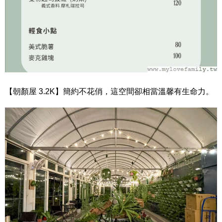
【朝顏屋 3.2K】簡約不花俏，這空間卻相當溫馨有生命力。