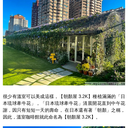
很少有溫室可以美成這樣，【朝顏屋 3.2K】種植滿滿的「日
本琉球牽牛花」，「日本琉球牽牛花」清晨開花直到中午花
謝，因只有短短一天的壽命， 在日本還有著「朝顏」之稱，
因此，溫室咖啡館就此命名為【朝顏屋 3.2K】。