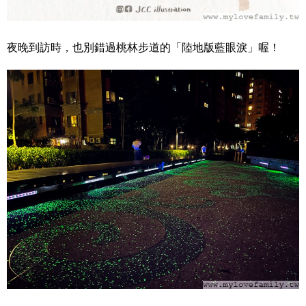
夜晚到訪時，也別錯過桃林步道的「陸地版藍眼淚」喔！