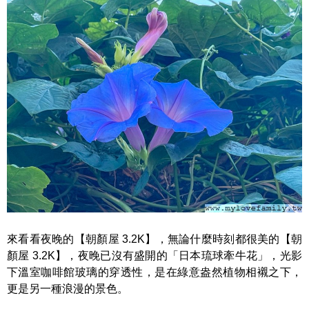
來看看夜晚的【朝顏屋 3.2K】，無論什麼時刻都很美的【朝
顏屋 3.2K】，夜晚已沒有盛開的「日本琉球牽牛花」，光影
下溫室咖啡館玻璃的穿透性，是在綠意盎然植物相襯之下，
更是另一種浪漫的景色。