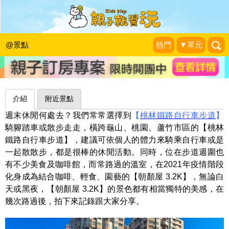
僅只一天的笑顏，綠意滿滿溫室咖啡館
～桃園朝顏屋3.2K
@景點
熱門
▼單元
my Love Family
|
2021-09-11
介紹
附近景點
週末休閒何處去？我們常常選擇到
【
桃林鐵路自行車步道
】
騎腳踏車或散步走走，橫跨龜山、桃園、蘆竹市區的【桃林
鐵路自行車步道】，建議可依個人的體力來騎乘自行車或是
一起散散步，都是很棒的休閒活動。同時，位在步道週圍也
有不少美食及咖啡館，而常路過的溫室，在2021年疫情階段
化身成為結合咖啡、輕食、園藝的【朝顏屋 3.2K】，無論白
天或黑夜，【朝顏屋 3.2K】的景色都有相當獨特的美感，在
幾次路過後，拍下來記錄跟大家分享。