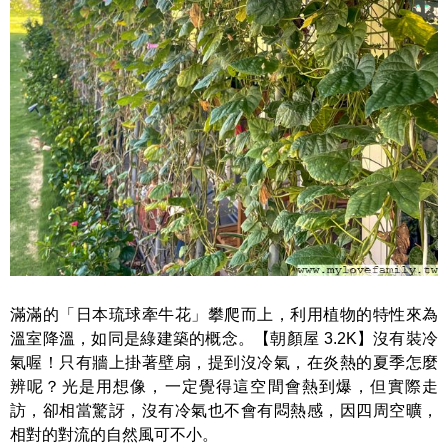
滿滿的「日本琉球牽牛花」攀爬而上，利用植物的特性來為
溫室降溫，如同是綠建築的概念。【朝顏屋 3.2K】沒有裝冷
氣喔！只有牆上掛著壁扇，提到沒冷氣，在炎熱的夏季怎麼
辨呢？光是用想像，一定覺得這空間會熱到爆，但實際走
訪，卻相當驚訝，沒有冷氣也不會有悶熱感，因四周空曠，
相對的對流的自然風可不小。