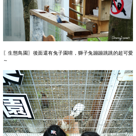
〖生態鳥園〗後面還有兔子園唷，獅子兔蹦蹦跳跳的超可愛
～