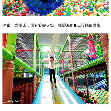
溜索、彈跳床，還有旋轉火箭、搖擺海盜船...設施很豐富!!