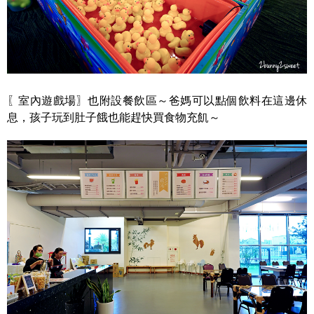
〖室內遊戲場〗也附設餐飲區～爸媽可以點個飲料在這邊休
息，孩子玩到肚子餓也能趕快買食物充飢～