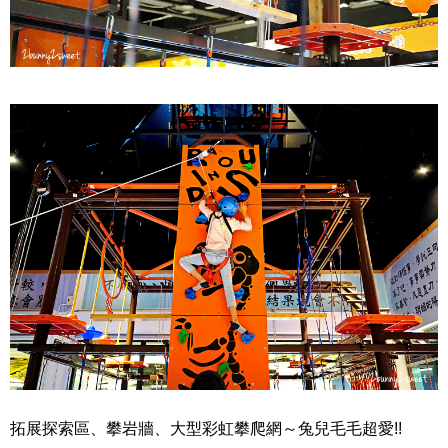
拓展探索區、攀岩牆、大型彩虹攀爬網～兔兒毛毛超愛!!