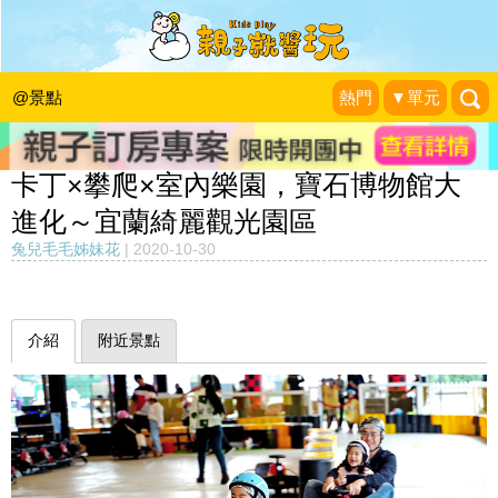
@景點
熱門
▼單元
卡丁×攀爬×室內樂園，寶石博物館大
進化～宜蘭綺麗觀光園區
兔兒毛毛姊妹花
|
2020-10-30
介紹
附近景點