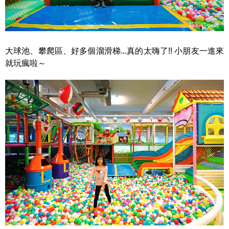
大球池、攀爬區、好多個溜滑梯...真的太嗨了!! 小朋友一進來
就玩瘋啦～