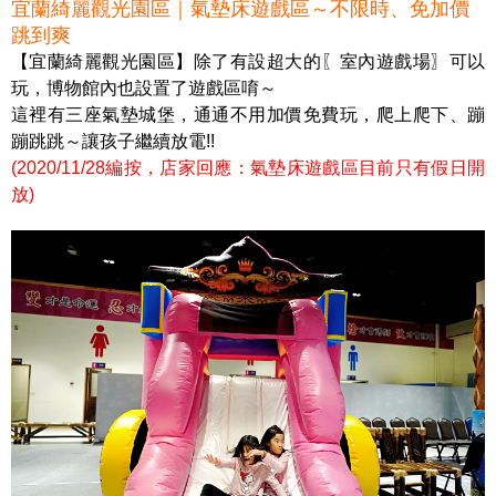
宜蘭綺麗觀光園區｜氣墊床遊戲區～不限時、免加價
跳到爽
【宜蘭綺麗觀光園區】除了有設超大的〖室內遊戲場〗可以
玩，博物館內也設置了遊戲區唷～
這裡有三座氣墊城堡，通通不用加價免費玩，爬上爬下、蹦
蹦跳跳～讓孩子繼續放電!!
(2020/11/28編按，店家回應：氣墊床遊戲區目前只有假日開
放)