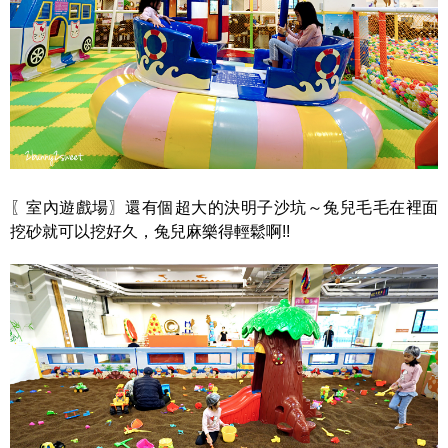
〖室內遊戲場〗還有個超大的決明子沙坑～兔兒毛毛在裡面
挖砂就可以挖好久，兔兒麻樂得輕鬆啊!!