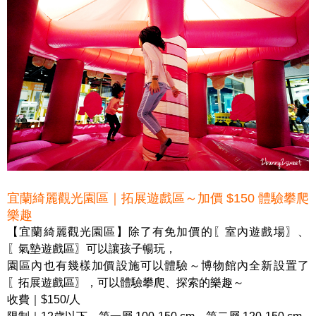
宜蘭綺麗觀光園區｜拓展遊戲區～加價 $150 體驗攀爬
樂趣
【宜蘭綺麗觀光園區】除了有免加價的〖室內遊戲場〗、
〖氣墊遊戲區〗可以讓孩子暢玩，
園區內也有幾樣加價設施可以體驗～博物館內全新設置了
〖拓展遊戲區〗，可以體驗攀爬、探索的樂趣～
收費｜$150/人