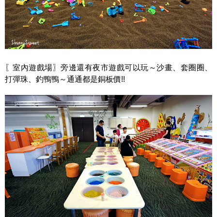
〖室內遊戲場〗旁邊還有夜市遊戲可以玩～沙畫、套圈圈、
打彈珠、釣鴨鴨～通通都是銅板價!!