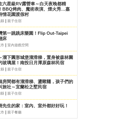
住六星級RV露營車～白天夜晚都精
！BBQ烤肉、魔術表演、煙火秀…嘉
詩情花園渡假村
|
義縣
親子住宿
第一跳跳床樂園！Flip Out-Taipei
翻床
|
北市
室內遊戲空間
～溜下圓形城堡溜滑梯，置身被森林圍
的玻璃屋！南投日月潭原森林民宿
|
投縣
親子住宿
個房間都有溜滑梯、盪鞦韆，孩子們的
叫旅社～宜蘭松之墅民宿
|
蘭縣
親子住宿
樹先生的家：室內、室外都好好玩！
|
北市
親子餐廳