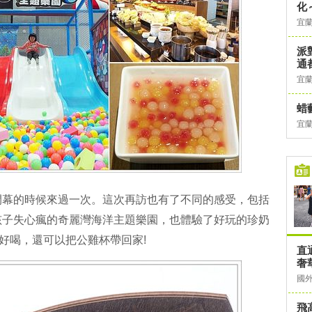
化
宜
派
通
宜
蜡
宜
開幕的時候來過一次。這次再訪也有了不同的感受，包括
孩子失心瘋的奇麗灣海洋主題樂園，也體驗了好玩的珍奶
別好喝，還可以把公雞杯帶回家!
直
奢華
國
飛