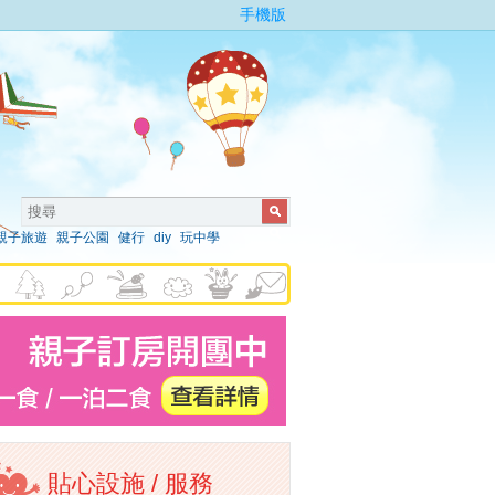
手機版
親子旅遊
親子公園
健行
diy
玩中學
貼心設施 / 服務