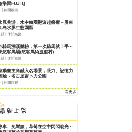
樂園FUJI Q
|
外
休閒娛樂
水豚共游，水中轉圈翻滾超療癒～屏東
ㄦ島水豚生態園區
|
東縣
休閒娛樂
外騎馬溯溪體驗，第一次騎馬就上手～
東悠客馬場(悠客馬術渡假村)
|
東縣
休閒娛樂
身動畫主角融入名場景，眼力、記憶力
考驗～名古屋吉卜力公園
|
外
休閒娛樂
看更多
停車、免彎腰，草莓在空中閃閃發亮～
栗幸福菓子高架草莓園