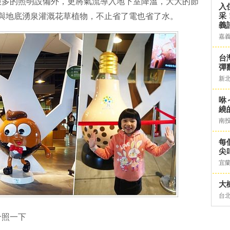
很多的照明設備外，更將氣流導入地下室降溫，大大的節
入
采
水與地底湧泉灌溉花草植物，不止省了電也省了水。
義
嘉
台灣
彈
新
咻
繞
南
每
尖
宜
大
台
合照一下