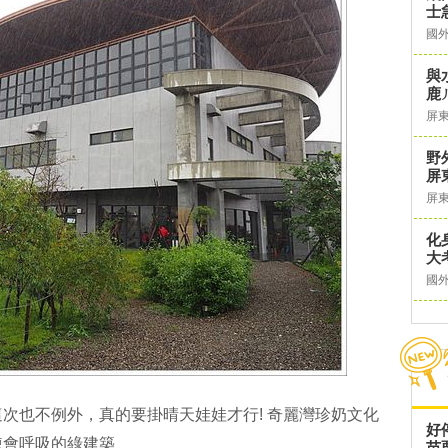
士急
國
與
鹿
屏
野
屏
屏
化
大
國
次也不例外，真的要掛晴天娃娃才行! 奇麗灣珍奶文化
好
棟會呼吸的綠建築
苗