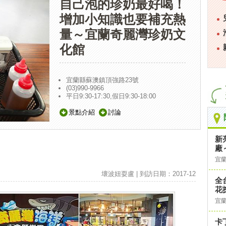
自己泡的珍奶最好喝！
增加小知識也要補充熱
量～宜蘭奇麗灣珍奶文
化館
宜蘭縣蘇澳鎮頂強路23號
(03)990-9966
平日9:30-17:30,假日9:30-18:00
景點介紹
討論
新
廠
宜
壞波妞耍盧 | 到訪日期：2017-12
全
花
宜
卡