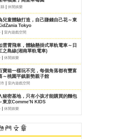
|
栗縣
休閒娛樂
為兒童體驗打造，自己賺錢自己花～東
idZania Tokyo
|
外
室內遊戲空間
如雲霄飛車，體驗懸掛式單軌電車～日
江之島線(湘南單軌電車)
|
外
休閒娛樂
百寶箱一樣玩不完，每個角落都有豐富
喜～桃園平鎮新勢親子館
|
園市
室內遊戲空間
入秘密基地，只有小孩才能購買的麵包
東京Comme’N KIDS
|
外
休閒娛樂