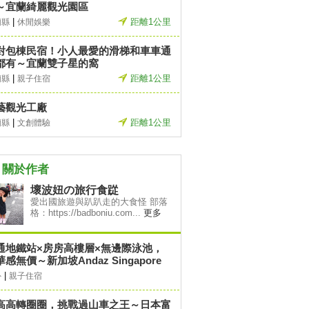
～宜蘭綺麗觀光園區
|
距離1公里
蘭縣
休閒娛樂
對包棟民宿！小人最愛的滑梯和車車通
都有～宜蘭雙子星的窩
|
距離1公里
蘭縣
親子住宿
藝觀光工廠
|
距離1公里
蘭縣
文創體驗
關於作者
壞波妞の旅行食踨
愛出國旅遊與趴趴走的大食怪 部落
格：https://badboniu.com...
更多
通地鐵站×房房高樓層×無邊際泳池，
感無價～新加坡Andaz Singapore
|
外
親子住宿
高高轉圈圈，挑戰過山車之王～日本富