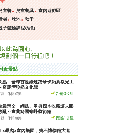
兒童餐
兒童餐具
室內遊戲區
滑梯
球池
秋千
親子體驗課程/活動
附近景點
亮點！全球首座綠建築珍珠奶茶觀光工
～奇麗灣珍奶文化館
|
距離0公里
蘭縣
休閒娛樂
台最齊全！蝴蝶、甲蟲標本收藏讓人眼
撩亂～宜蘭綺麗蝴蝶藝術館
|
距離1公里
蘭縣
休閒娛樂
丁×攀爬×室內樂園，寶石博物館大進