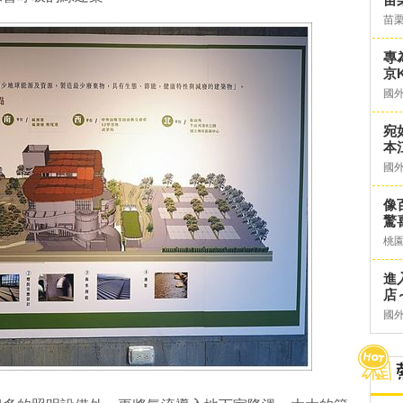
苗
專
京K
國
宛
本
國
像
驚
桃
進
店～
國