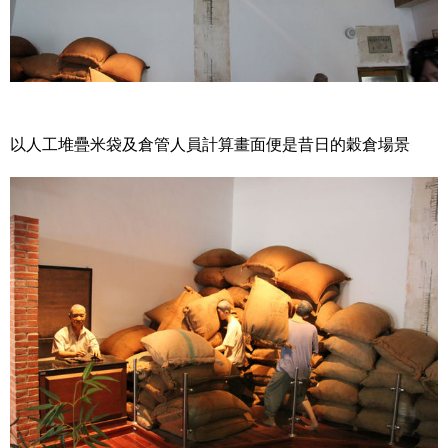
以人工堆疊米袋及倉管人員計算畫面便是昔日的穀倉場景