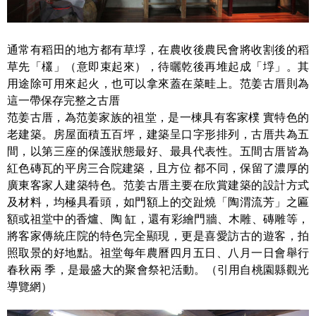
通常有稻田的地方都有草垺，在農收後農民會將收割後的稻
草先「欉」（意即束起來），待曬乾後再堆起成「垺」。其
用途除可用來起火，也可以拿來蓋在菜畦上。范姜古厝則為
這一帶保存完整之古厝
范姜古厝，為范姜家族的祖堂，是一棟具有客家樸 實特色的
老建築。房屋面積五百坪，建築呈口字形排列，古厝共為五
間，以第三座的保護狀態最好、最具代表性。五間古厝皆為
紅色磚瓦的平房三合院建築，且方位 都不同，保留了濃厚的
廣東客家人建築特色。范姜古厝主要在欣賞建築的設計方式
及材料，均極具看頭，如門額上的交趾燒「陶渭流芳」之匾
額或祖堂中的香爐、陶 缸，還有彩繪門牆、木雕、磚雕等，
將客家傳統庄院的特色完全顯現，更是喜愛訪古的遊客，拍
照取景的好地點。祖堂每年農曆四月五日、八月一日會舉行
春秋兩 季，是最盛大的聚會祭祀活動。（引用自桃園縣觀光
導覽網）