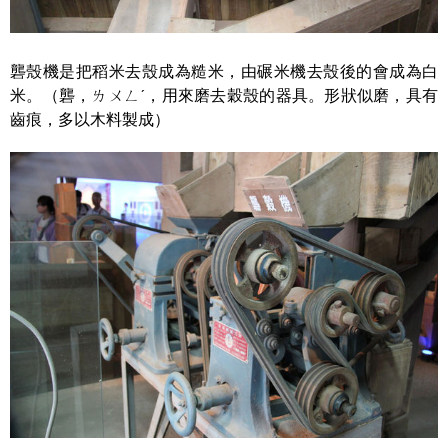
礱殼機是把稻米去殼成為糙米，由碾米機去殼後的會成為白
米。（礱，ㄌㄨㄥˊ，用來磨去穀殼的器具。形狀似磨，具有
齒痕，多以木料製成）