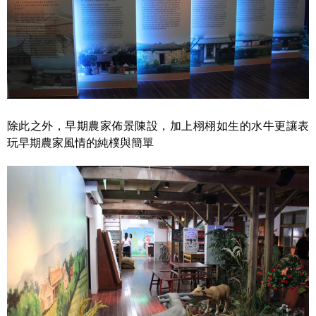
除此之外，早期農家佈景陳設，加上栩栩如生的水牛更讓表
玩早期農家風情的純樸與簡單