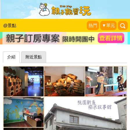
帶著孩子動手碾米趣！探索百年木製碾
米機及穀倉：桃園稻米故事館
@景點
熱門
▼單元
甘單慢漫遊
|
2014-07-28
介紹
附近景點