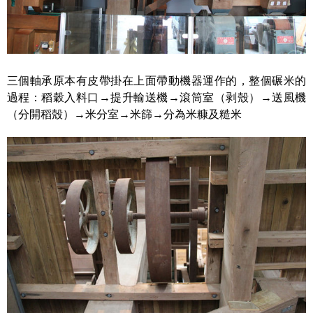
三個軸承原本有皮帶掛在上面帶動機器運作的，整個碾米的
過程：稻穀入料口→提升輸送機→滾筒室（剥殼）→送風機
（分開稻殼）→米分室→米篩→分為米糠及糙米