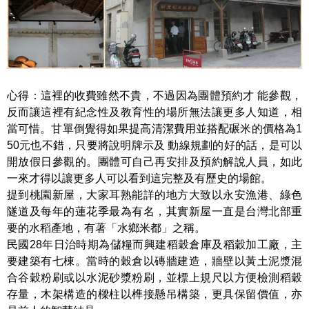
心得：這裡的收費雖然不貴，不過因為團體預約才 能參觀，
反而讓這裡有紀念性及教育性的場所無法讓更多人知道，相
當可惜。甘單倒覺得如果提高清潔費用並搭配碾米的價格為1
50元也不錯，只要將說明牌示及 動線規劃的好的話，是可以
開放假日參觀的。團體可自己再安排及預約解說人員，如此
一來才得以讓更多人可以看到這完整及有歷史的場館。
提到桃園新屋，大家耳熟能詳的地方大致以永安漁港、綠色
隧道及每年的蓮花季最為有名，其實新屋一直是台灣北部重
要的水稻產地，有著「水鄉米都」之稱。
民國28年日治時期為儲糧而興建稻穀倉庫及稻穀加工廠，主
要建築有七棟。當時的穀倉以磚牆建造，牆壁以黃土泥漿混
合谷穀粉刷或以水泥砂漿粉刷，並標上規尺以方便檢測稻穀
存量，木架構造的樑柱以榫接懸吊構築，更具保留價值，亦