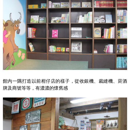
館內一隅打造以前柑仔店的樣子，從收銀機、裁縫機、菸酒
牌及商號等等，有濃濃的懷舊感