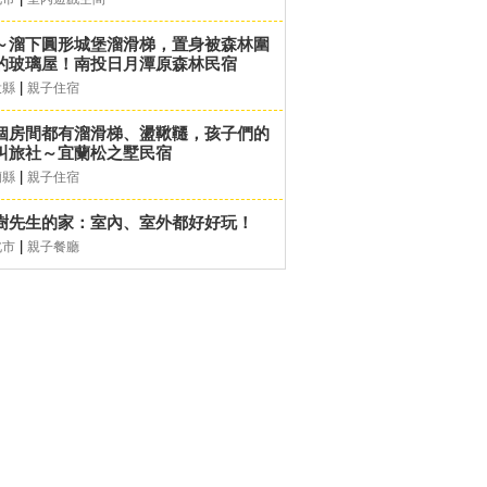
～溜下圓形城堡溜滑梯，置身被森林圍
的玻璃屋！南投日月潭原森林民宿
|
投縣
親子住宿
個房間都有溜滑梯、盪鞦韆，孩子們的
叫旅社～宜蘭松之墅民宿
|
蘭縣
親子住宿
樹先生的家：室內、室外都好好玩！
|
北市
親子餐廳