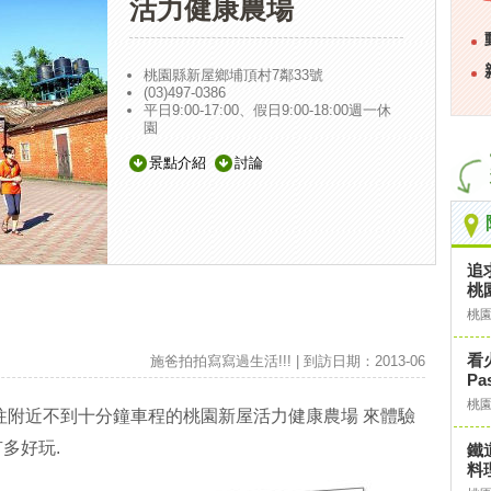
活力健康農場
桃園縣新屋鄉埔頂村7鄰33號
(03)497-0386
平日9:00-17:00、假日9:00-18:00週一休
園
景點介紹
討論
追
桃
桃
看
施爸拍拍寫寫過生活!!! | 到訪日期：2013-06
P
桃
往附近不到十分鐘車程的桃園新屋活力健康農場 來體驗
多好玩.
鐵
料