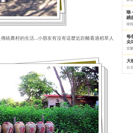
咻
繞
南
每
傳統農村的生活...小朋友有沒有這麼近距離看過稻草人
尖
宜
大
台