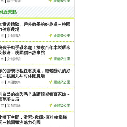
|
距離5公里
園市
親子餐廳
附近景點
套童趣體驗、戶外教學的好趣處～桃園
力健康農場
|
距離0公里
園市
文創體驗
著孩子動手碾米趣！探索百年木製碾米
及穀倉：桃園稻米故事館
|
距離2公里
園市
文創體驗
樣的套裝行程任君挑選，輕鬆辦趴的好
在～桃園九斗村休閒農場
|
距離2公里
園市
休閒娛樂
到自己的姓氏嗎？族譜館裡看百家姓～
園范姜古厝
|
距離2公里
園市
文創體驗
化橋下空間，滑索×鞦韆×直排輪樣樣
玩～桃園頭洲魅力公園