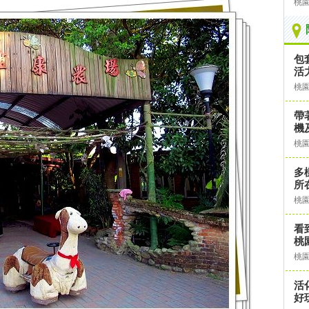
桃
包
活
桃
帶
機
桃
多
所
桃
看
桃
桃
活
好