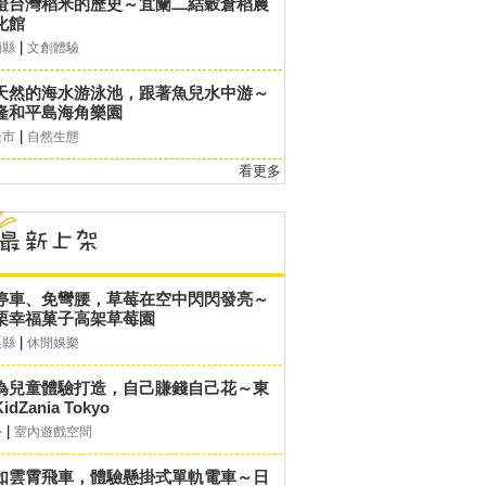
證台灣稻米的歷史～宜蘭二結穀倉稻農
化館
|
蘭縣
文創體驗
天然的海水游泳池，跟著魚兒水中游～
隆和平島海角樂園
|
隆市
自然生態
看更多
停車、免彎腰，草莓在空中閃閃發亮～
栗幸福菓子高架草莓園
|
栗縣
休閒娛樂
為兒童體驗打造，自己賺錢自己花～東
idZania Tokyo
|
外
室內遊戲空間
如雲霄飛車，體驗懸掛式單軌電車～日