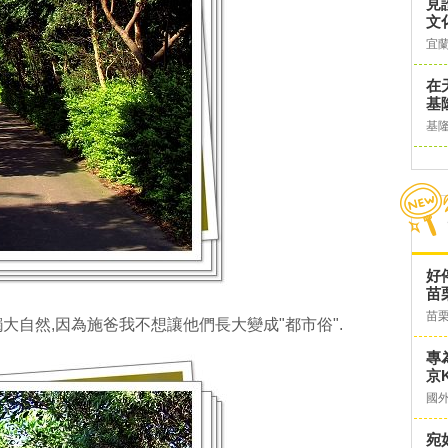
見
文
宜
在
基
基
好
苗
苗
大自然,因為施爸我不想讓他們長大變成"都市俗".
專
京K
國
宛