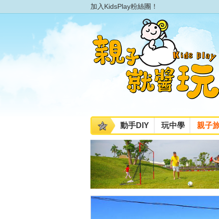
加入KidsPlay粉絲團！
動手DIY
玩中學
親子