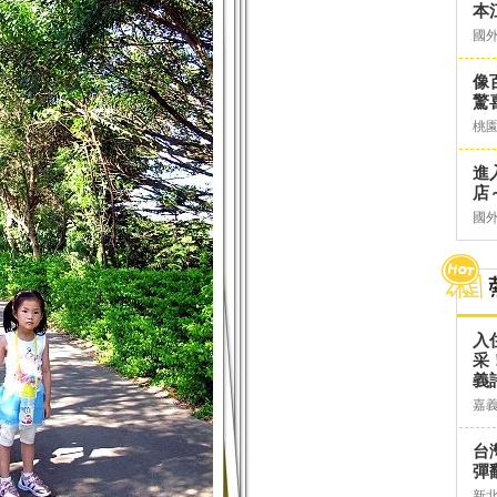
本
國
像
驚
桃
進
店～
國
入
采
義
嘉
台灣
彈
新