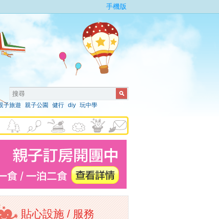
手機版
親子旅遊
親子公園
健行
diy
玩中學
貼心設施 / 服務