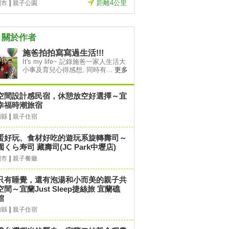
|
距離4公里
園市
親子公園
關於作者
施爸拍拍寫寫過生活!!!
It's my life~ 記錄施爸一家人生活大
小事及育兒心得感想, 同時有...
更多
空間設計感民宿，休憩放空好選擇～宜
幸福時潮旅宿
|
蘭縣
親子住宿
蛋好玩、食材好吃的遊玩系旋轉壽司～
園くら寿司 藏壽司(JC Park中壢店)
|
園市
親子餐廳
只有睡覺，還有泡湯和小而美的親子共
空間～宜蘭Just Sleep捷絲旅 宜蘭礁
館
|
蘭縣
親子住宿