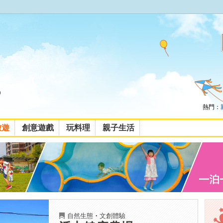
熱門：
旅遊
創意遊戲
玩料理
親子生活
自然生態
・
文創體驗