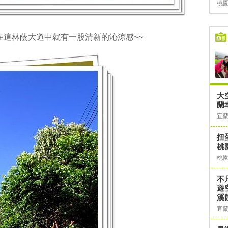
桃
在這林蔭大道中就有一股清新的沁涼感~~
大
蘭
宜
扭
桃
桃
不
遊
溪
宜