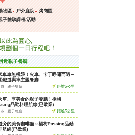
動物區
戶外庭院
烤肉區
親子體驗課程/活動
附近親子餐廳
求車車無極限！火車、卡丁呼嘯而過～
園鐵道與車主題餐廳
|
距離5公里
園市
親子餐廳
火車、享美食的親子餐廳！楊梅
assing品勤料理航線(已歇業)
|
距離5公里
園市
親子餐廳
道旁的美食咖啡廳～楊梅Passing品勤
理航線(已歇業)