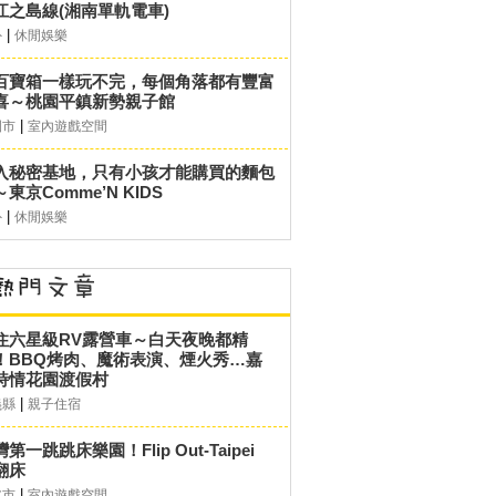
江之島線(湘南單軌電車)
|
外
休閒娛樂
百寶箱一樣玩不完，每個角落都有豐富
喜～桃園平鎮新勢親子館
|
園市
室內遊戲空間
入秘密基地，只有小孩才能購買的麵包
東京Comme’N KIDS
|
外
休閒娛樂
住六星級RV露營車～白天夜晚都精
！BBQ烤肉、魔術表演、煙火秀…嘉
詩情花園渡假村
|
義縣
親子住宿
第一跳跳床樂園！Flip Out-Taipei
翻床
|
北市
室內遊戲空間