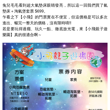
兔兒毛毛看到超大氣墊床眼睛發亮，所以這一回我們買了氣
墊床＋淘氣堡套票 $699。
乍看之下【小飛】的門票實在不便宜，但這價格是可以多次
進出、暢完一整天的價格，沒有限時唷!!
若是要玩得過癮、玩久一點、徹底放光電，來【小飛親子遊
樂園】真的很適合啊～