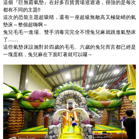
這個『巨無霸氣墊』在好多百貨賣場巡迴過，很強的是每次
都有不同的主題!!
這次的恐龍主題超吸睛，還有一座超級無敵高又極陡峭的氣
墊床～整個超嗨啊～
兔兒毛毛一進場、雙手消毒完完全不理兔兒麻就跳進氣墊床
了……
這些氣墊床設施對於四歲的毛毛、六歲的兔兒而言都已經是
一塊蛋糕，兔兒麻在下面盯著就可以囉～