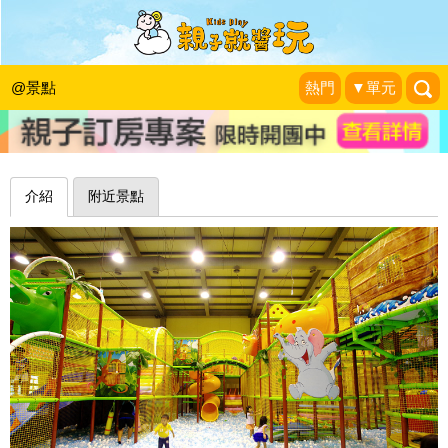
直的、彎的、波浪的，各式溜滑梯任君
選擇～台中小飛親子遊樂園
@景點
熱門
▼單元
兔兒毛毛姊妹花
|
2017-10-10
介紹
附近景點