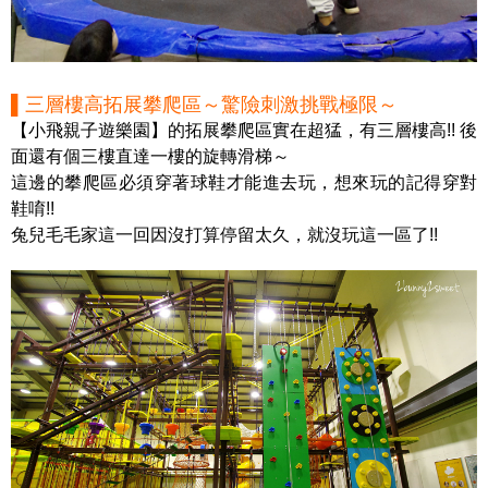
▌三層樓高拓展攀爬區～驚險刺激挑戰極限～
【小飛親子遊樂園】的拓展攀爬區實在超猛，有三層樓高!! 後
面還有個三樓直達一樓的旋轉滑梯～
這邊的攀爬區必須穿著球鞋才能進去玩，想來玩的記得穿對
鞋唷!!
兔兒毛毛家這一回因沒打算停留太久，就沒玩這一區了!!