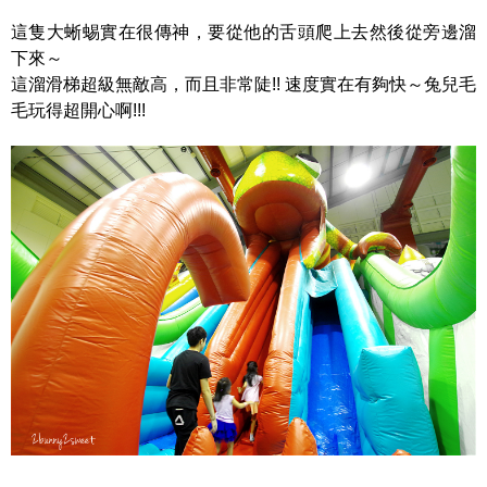
這隻大蜥蜴實在很傳神，要從他的舌頭爬上去然後從旁邊溜
下來～
這溜滑梯超級無敵高，而且非常陡!! 速度實在有夠快～兔兒毛
毛玩得超開心啊!!!