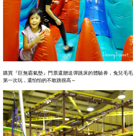
購買『巨無霸氣墊』門票還贈送彈跳床的體驗券，兔兒毛毛
第一次玩，還怕怕的不敢跳很高～