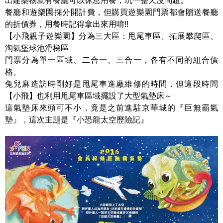
出建築物就有餐廳可以休息用餐，玩一整天沒問題。
餐廳和遊樂園採分開計費，但購買遊樂園門票都會贈送餐廳
的折價券，用餐時記得拿出來用唷!!
【小飛親子遊樂園】分為三大區：甩尾車區、拓展攀爬區、
淘氣堡球池滑梯區
門票分為單一區域、二合一、三合一，各有不同的組合價
格。
兔兒麻造訪時剛好是甩尾車進廠維修的時間，但這段時間
【小飛】也利用甩尾車區域擺設了大型氣墊床～
這氣墊床來頭可不小，竟是之前進駐京華城的『巨無霸氣
墊』，這次主題是『小恐龍太空歷險記』