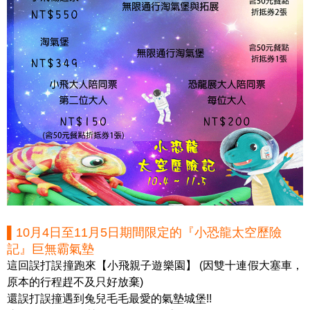
▌10月4日至11月5日期間限定的『小恐龍太空歷險
記』巨無霸氣墊
這回誤打誤撞跑來【小飛親子遊樂園】 (因雙十連假大塞車，
原本的行程趕不及只好放棄)
還誤打誤撞遇到兔兒毛毛最愛的氣墊城堡!!