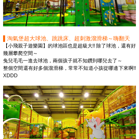
▌淘氣堡超大球池、跳跳床、超刺激溜滑梯～嗨翻天
【小飛親子遊樂園】的球池區也是超級大!! 除了球池，還有好
幾層攀爬空間～
兔兒毛毛一進去球池，兩個孩子就不知鑽到哪兒去了～
整個空間還有好多個溜滑梯，常常不知道小孩從哪邊下來啊!!
XDDD