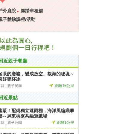
戶外庭院
腳踏車租借
親子體驗課程/活動
附近親子餐廳
起眼的廢墟，變成放空、觀海的秘境～
東好樂杯冰
|
距離16公里
東縣
親子餐廳
附近景點
遮蔽！配備獨立遮雨棚，海洋風編織攀
樓～屏東枋寮共融遊戲場
|
距離1公里
東縣
親子公園