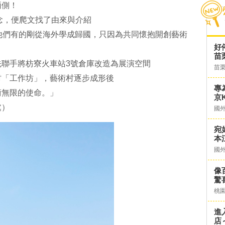
兩側！
念，便爬文找了由來與介紹
他們有的剛從海外學成歸國，只因為共同懷抱開創藝術
好
苗
聯手將枋寮火車站3號倉庫改造為展演空間
苗
村「工作坊」，藝術村逐步成形後
專
術無限的使命。」
京K
處）
國
宛
本
國
像
驚
桃
進
店～