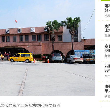
落
好
桃
免
山
雲
春
花
新
花
台
台
暗
華
新
帶我們家老二來逛枋寮F3藝文特區