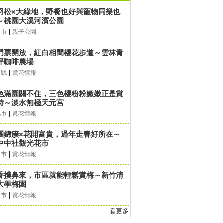
羽松×大綠地，野餐也好與寵物同樂也
～桃園大溪河濱公園
|
園市
親子公園
門票開放，紅白相間櫻花步道～雲林青
坪咖啡農場
|
林縣
賞花情報
色滿園關不住，三色櫻粉粉嫩嫩正是賞
時～淡水無極天元宮
|
北市
賞花情報
團錦簇×花開富貴，過年走春好所在～
中中社觀光花市
|
中市
賞花情報
香撲鼻來，市區就能輕鬆賞梅～新竹清
大學梅園
|
竹市
賞花情報
看更多