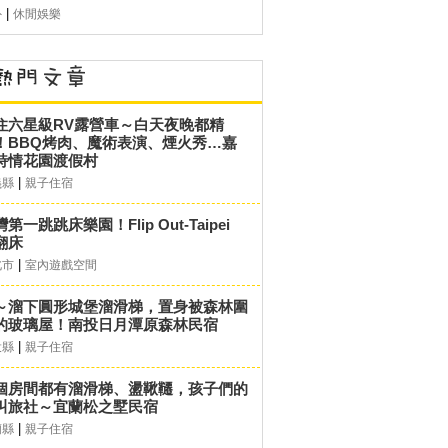
|
外
休閒娛樂
住六星級RV露營車～白天夜晚都精
！BBQ烤肉、魔術表演、煙火秀…嘉
詩情花園渡假村
|
義縣
親子住宿
第一跳跳床樂園！Flip Out-Taipei
翻床
|
北市
室內遊戲空間
～溜下圓形城堡溜滑梯，置身被森林圍
的玻璃屋！南投日月潭原森林民宿
|
投縣
親子住宿
個房間都有溜滑梯、盪鞦韆，孩子們的
叫旅社～宜蘭松之墅民宿
|
蘭縣
親子住宿