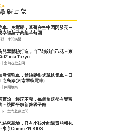
停車、免彎腰，草莓在空中閃閃發亮～
栗幸福菓子高架草莓園
|
栗縣
休閒娛樂
為兒童體驗打造，自己賺錢自己花～東
idZania Tokyo
|
外
室內遊戲空間
如雲霄飛車，體驗懸掛式單軌電車～日
江之島線(湘南單軌電車)
|
外
休閒娛樂
百寶箱一樣玩不完，每個角落都有豐富
喜～桃園平鎮新勢親子館
|
園市
室內遊戲空間
入秘密基地，只有小孩才能購買的麵包
東京Comme’N KIDS