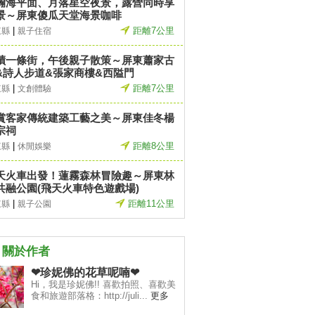
瀚海平面、月落星空夜景，露營同時享
景～屏東傻瓜天堂海景咖啡
|
距離7公里
東縣
親子住宿
蹟一條街，午後親子散策～屏東蕭家古
&詩人步道&張家商樓&西隘門
|
距離7公里
東縣
文創體驗
賞客家傳統建築工藝之美～屏東佳冬楊
宗祠
|
距離8公里
東縣
休閒娛樂
天火車出發！蓮霧森林冒險趣～屏東林
共融公園(飛天火車特色遊戲場)
|
距離11公里
東縣
親子公園
關於作者
❤珍妮佛的花草呢喃❤
Hi，我是珍妮佛!! 喜歡拍照、喜歡美
食和旅遊部落格：http://juli...
更多