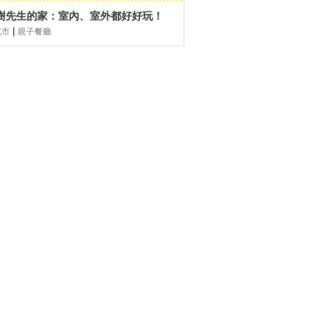
樹先生的家：室內、室外都好好玩！
|
北市
親子餐廳