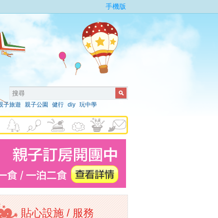
手機版
親子旅遊
親子公園
健行
diy
玩中學
貼心設施 / 服務