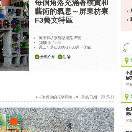
每個角落充滿著樸實和
藝術的氣息～屏東枋寮
F3藝文特區
屏東縣枋寮鄉儲運路15號
(08)878-4293
週二至週日8:00-17:00週一休館
景點介紹
討論
不
屏
屏
♥～珍妮佛的花草呢喃～♥ | 到訪日期：2015-11
全
爬
屏