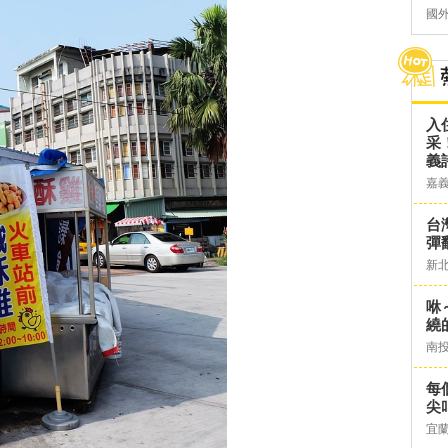
國
入
采
義
嘉
台灣
彈
新
咻
繞
南
每
尖
宜