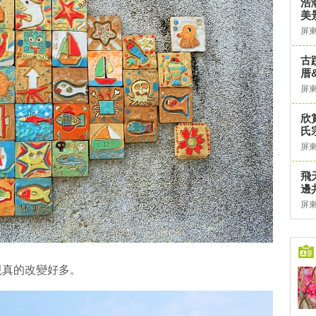
浩
美
屏
古
厝
屏
欣
氏
屏
飛
邊
屏
現真的改變好多。