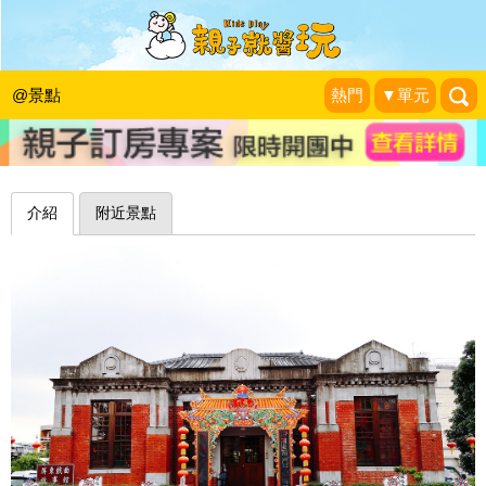
明華園的故鄉，結合在地戲曲與人文風
景～屏東戲曲故事館
@景點
熱門
▼單元
❤珍妮佛的花草呢喃❤
|
2018-07-16
介紹
附近景點