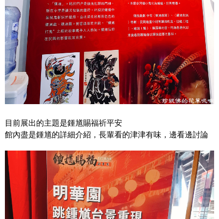
目前展出的主題是鍾馗賜福祈平安
館內盡是鍾馗的詳細介紹，長輩看的津津有味，邊看邊討論