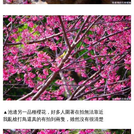
▲池邊另一品種櫻花，好多人圍著在拍無法靠近
我亂槍打鳥還真的有拍到兩隻，雖然沒有很清楚