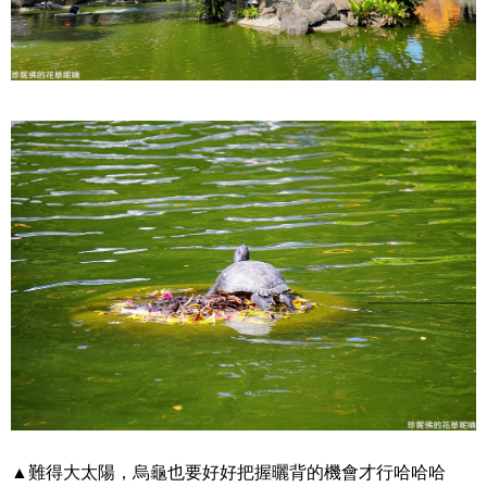
▲難得大太陽，烏龜也要好好把握曬背的機會才行哈哈哈