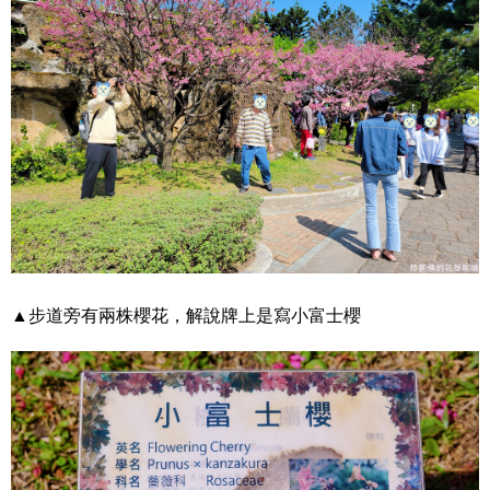
▲步道旁有兩株櫻花，解說牌上是寫小富士櫻