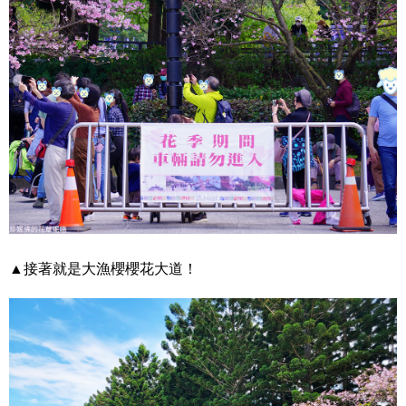
▲接著就是大漁櫻櫻花大道！