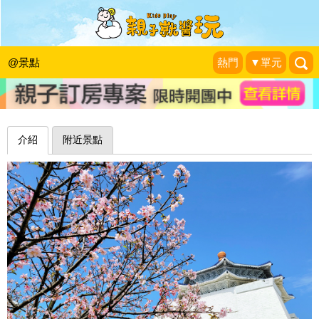
捷運出口就能到，藍瓦白牆映襯粉櫻滿
開～台北國立中正紀念堂
@景點
熱門
▼單元
❤珍妮佛的花草呢喃❤
|
2023-02-12
介紹
附近景點