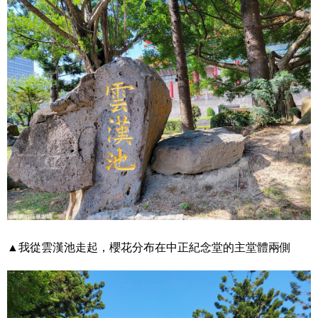
▲我從雲漢池走起，櫻花分布在中正紀念堂的主堂體兩側