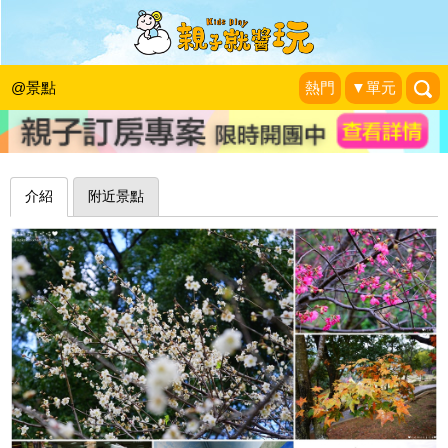
梅花、櫻花、楓葉，三大巨星齊聚一堂
～桃園角板山行館
@景點
熱門
▼單元
❤珍妮佛的花草呢喃❤
|
2018-01-17
介紹
附近景點