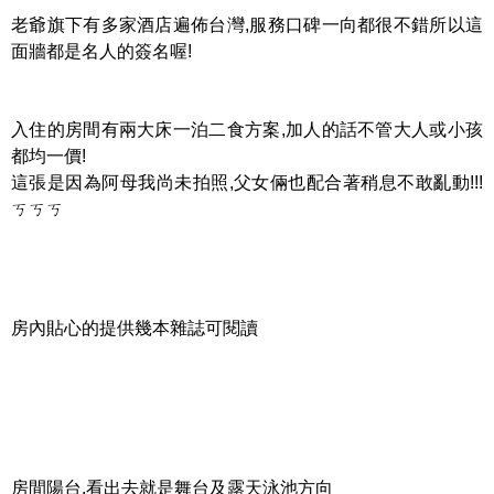
老爺旗下有多家酒店遍佈台灣,服務口碑一向都很不錯所以這
面牆都是名人的簽名喔!
入住的房間有兩大床一泊二食方案,加人的話不管大人或小孩
都均一價!
這張是因為阿母我尚未拍照,父女倆也配合著稍息不敢亂動!!!
ㄎㄎㄎ
房內貼心的提供幾本雜誌可閱讀
房間陽台,看出去就是舞台及露天泳池方向