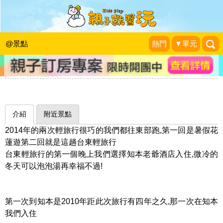
豐富的館內活動、原民舞蹈表演，還有
多種"湯"品一次泡個夠～台東知本老爺
@景點
熱門
▼單元
酒店
jessica徐妹的媽
|
2014-12-19
介紹
附近景點
2014年的兩次輕旅行很巧的我們都往東部跑,第一回是暑假花
蓮遊第二回就是這趟台東輕旅行
台東輕旅行的第一個晚上我們選擇知本老爺酒店入住,微冷的
冬天可以泡泡湯再幸福不過!
第一次到知本是2010年距此次旅行有四年之久,那一次在知本
我們入住