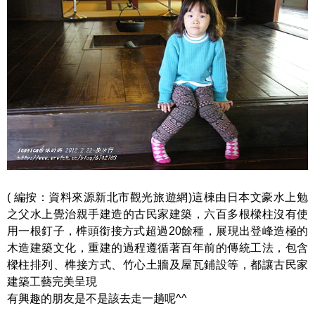
( 編按：資料來源新北市觀光旅遊網)這棟由日本文豪水上勉
之父水上覺治親手建造的古民家建築，六百多根樑柱沒有使
用一根釘子，榫頭銜接方式超過20餘種，展現出登峰造極的
木造建築文化，重建的過程遵循著百年前的傳統工法，包含
樑柱排列、榫接方式、竹心土牆及屋瓦鋪設等，都讓古民家
建築工藝完美呈現
有興趣的朋友是不是該去走一趟呢^^