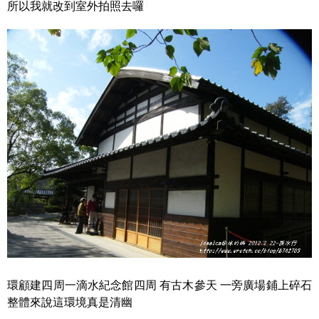
所以我就改到室外拍照去囉
環顧建四周一滴水紀念館四周 有古木參天 一旁廣場鋪上碎石
整體來說這環境真是清幽