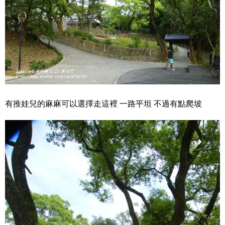
有推娃兒的麻麻可以選擇走這裡 一路平坦 不過有點爬坡