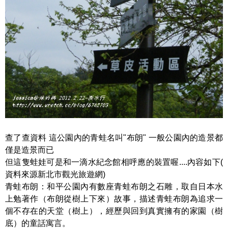
查了查資料 這公園內的青蛙名叫"布朗" 一般公園內的造景都
僅是造景而已
但這隻蛙娃可是和一滴水紀念館相呼應的裝置喔....內容如下(
資料來源新北市觀光旅遊網)
青蛙布朗：和平公園內有數座青蛙布朗之石雕，取自日本水
上勉著作（布朗從樹上下來）故事，描述青蛙布朗為追求一
個不存在的天堂（樹上），經歷與回到真實擁有的家園（樹
底）的童話寓言。