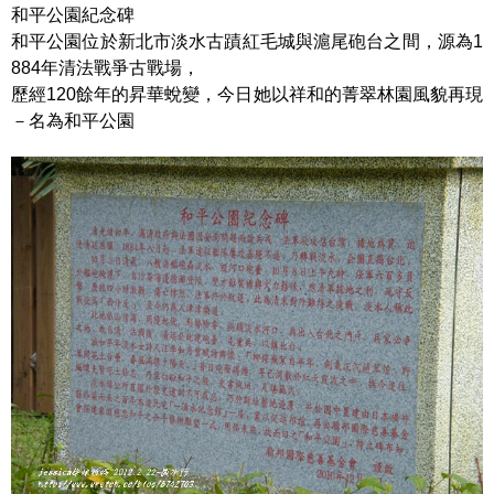
和平公園紀念碑
和平公園位於新北市淡水古蹟紅毛城與滬尾砲台之間，源為1
884年清法戰爭古戰場，
歷經120餘年的昇華蛻變，今日她以祥和的菁翠林園風貌再現
－名為和平公園