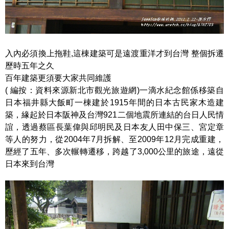
入內必須換上拖鞋,這棟建築可是遠渡重洋才到台灣 整個拆遷
歷時五年之久
百年建築更須要大家共同維護
( 編按：資料來源新北市觀光旅遊網)一滴水紀念館係移築自
日本福井縣大飯町一棟建於1915年間的日本古民家木造建
築，緣起於日本阪神及台灣921二個地震所連結的台日人民情
誼，透過蔡區長葉偉與邱明民及日本友人田中保三、宮定章
等人的努力，從2004年7月拆解、至2009年12月完成重建，
歷經了五年、多次輾轉遷移，跨越了3,000公里的旅途，遠從
日本來到台灣