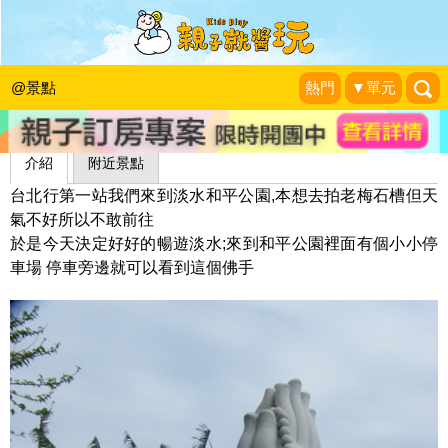
一滴水紀念館－淡水和平公園
jessica徐妹的媽
|
2012-02-01
@景點
熱門
▼單元
介紹
附近景點
台北行第一站我們來到淡水和平公園,本想去拍老梅石槽但天
氣不好所以不敢前往
於是今天決定好好的暢遊淡水;來到和平公園裡面有個小小停
車場 停車旁邊就可以看到這個佛手