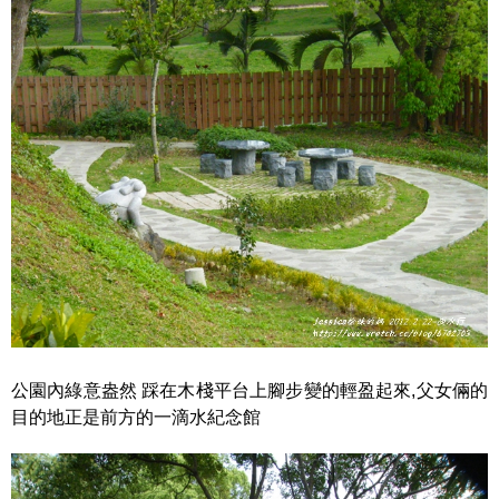
公園內綠意盎然 踩在木棧平台上腳步變的輕盈起來,父女倆的
目的地正是前方的一滴水紀念館