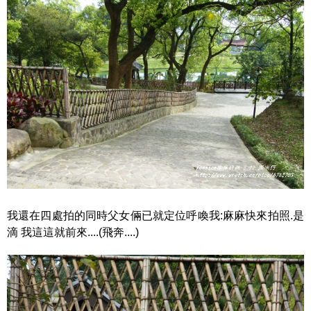
我還在四處拍的同時父女倆已就定位呼喚我:麻麻快來拍照.是
滴 我這這就前來....(飛奔....)