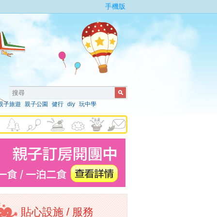
手機版
親子旅遊
親子公園
健行
diy
玩中學
貼心設施 / 服務