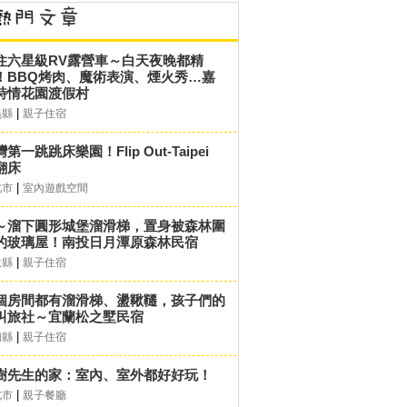
住六星級RV露營車～白天夜晚都精
！BBQ烤肉、魔術表演、煙火秀…嘉
詩情花園渡假村
|
義縣
親子住宿
第一跳跳床樂園！Flip Out-Taipei
翻床
|
北市
室內遊戲空間
～溜下圓形城堡溜滑梯，置身被森林圍
的玻璃屋！南投日月潭原森林民宿
|
投縣
親子住宿
個房間都有溜滑梯、盪鞦韆，孩子們的
叫旅社～宜蘭松之墅民宿
|
蘭縣
親子住宿
樹先生的家：室內、室外都好好玩！
|
北市
親子餐廳