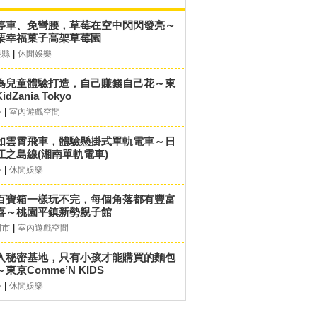
停車、免彎腰，草莓在空中閃閃發亮～
栗幸福菓子高架草莓園
|
栗縣
休閒娛樂
為兒童體驗打造，自己賺錢自己花～東
idZania Tokyo
|
外
室內遊戲空間
如雲霄飛車，體驗懸掛式單軌電車～日
江之島線(湘南單軌電車)
|
外
休閒娛樂
百寶箱一樣玩不完，每個角落都有豐富
喜～桃園平鎮新勢親子館
|
園市
室內遊戲空間
入秘密基地，只有小孩才能購買的麵包
東京Comme’N KIDS
|
外
休閒娛樂