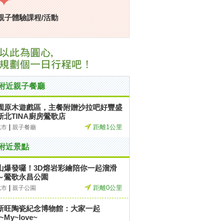
親子體驗課程/活動
附近親子餐廳
園原木遊戲區，主餐附贈沙拉吧好豐盛
新北TINA廚房鶯歌店
|
距離1公里
北市
親子餐廳
附近景點
山爆發囉！3D熔岩彩繪陪你一起溜滑
～鶯歌永昌公園
|
距離0公里
北市
親子公園
新旺陶瓷紀念博物館：大家一起
~My~love~