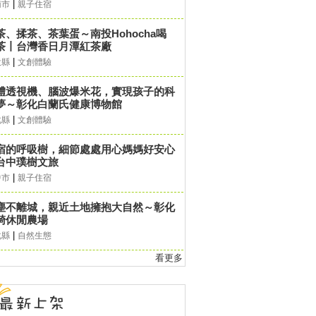
|
南市
親子住宿
茶、揉茶、茶葉蛋～南投Hohocha喝
茶丨台灣香日月潭紅茶廠
|
投縣
文創體驗
體透視機、腦波爆米花，實現孩子的科
夢～彰化白蘭氏健康博物館
|
化縣
文創體驗
宿的呼吸樹，細節處處用心媽媽好安心
台中璞樹文旅
|
中市
親子住宿
塵不離城，親近土地擁抱大自然～彰化
錡休閒農場
|
化縣
自然生態
看更多