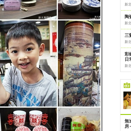
新
陶
新
三
新
彩
日
新
無
房