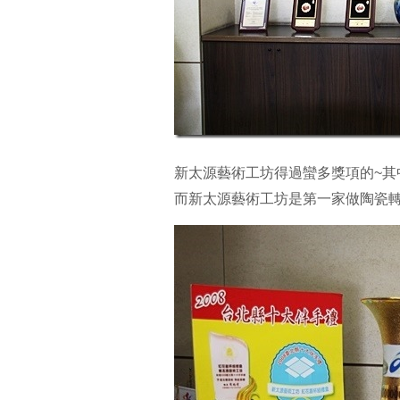
新太源藝術工坊得過蠻多獎項的~其
而新太源藝術工坊是第一家做陶瓷轉