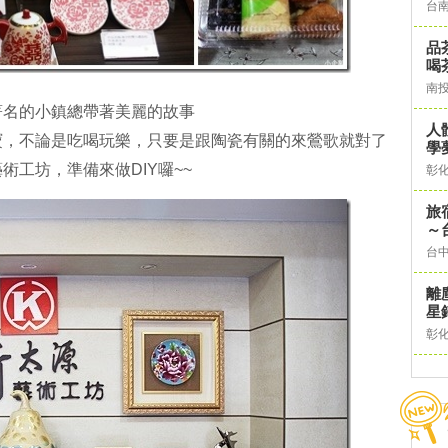
台
品
喝
南
著名的小鎮總帶著美麗的故事
人
寶，不論是吃喝玩樂，只要是跟陶瓷有關的來鶯歌就對了
學
工坊，準備來做DIY囉~~
彰
旅
～
台
離
星
彰