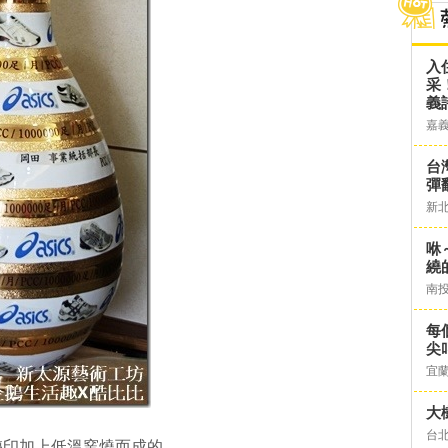
入
采
義
嘉
台灣
彈
新
咻
繞
南
每
尖
宜
大
台
轉印加上低溫窯燒而成的