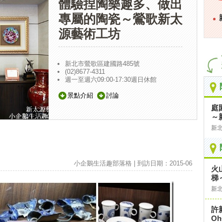
體驗捏陶樂趣多、做出
專屬的陶瓷～鶯歌新太
源藝術工坊
新北市鶯歌區建國路485號
(02)8677-4311
週一至週六09:00-17:30週日休館
景點介紹
討論
庭
～
新
小企鵝生活趣部落格 | 到訪日期：2015-06
火
梯
新
許
Oh