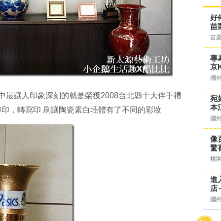
好
苗
苗
專
京K
國
中最讓人印象深刻的就是榮獲2008台北縣十大伴手禮
宛
本
印，轉寫印 刷讓陶瓷素白坯體有了不同的彩妝
國
像
驚
桃
進
店～
國