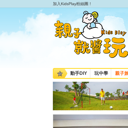
加入KidsPlay粉絲團！
動手DIY
玩中學
親子