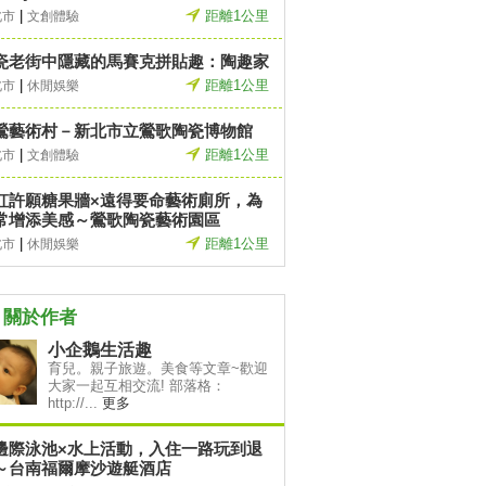
|
距離1公里
北市
文創體驗
瓷老街中隱藏的馬賽克拼貼趣：陶趣家
|
距離1公里
北市
休閒娛樂
鶯藝術村－新北市立鶯歌陶瓷博物館
|
距離1公里
北市
文創體驗
虹許願糖果牆×遠得要命藝術廁所，為
常增添美感～鶯歌陶瓷藝術園區
|
距離1公里
北市
休閒娛樂
關於作者
小企鵝生活趣
育兒。親子旅遊。美食等文章~歡迎
大家一起互相交流! 部落格：
http://...
更多
邊際泳池×水上活動，入住一路玩到退
～台南福爾摩沙遊艇酒店