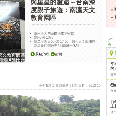
與星星的邂逅～台南深
度親子旅遊：南瀛天文
教育園區
臺南市大內區曲溪里34-2號
(06)576-1076
週二至週日09:00-17:00、週六天文觀測館
及星象館開放至21:00週一休館
景點介紹
討論
平
的
台
從
小企鵝生活趣部落格 | 到訪日期：2013-10
台
百
上
台