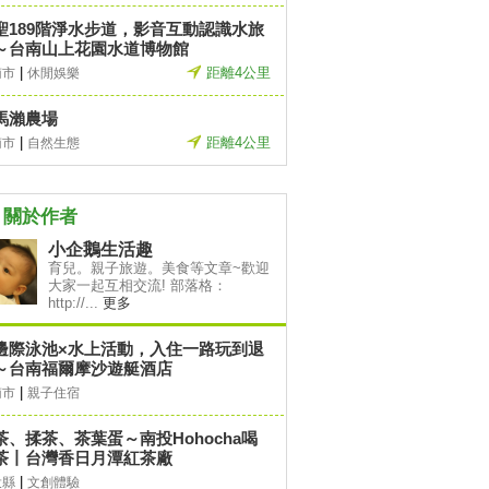
聖189階淨水步道，影音互動認識水旅
～台南山上花園水道博物館
|
距離4公里
南市
休閒娛樂
馬瀨農場
|
距離4公里
南市
自然生態
關於作者
小企鵝生活趣
育兒。親子旅遊。美食等文章~歡迎
大家一起互相交流! 部落格：
http://...
更多
邊際泳池×水上活動，入住一路玩到退
～台南福爾摩沙遊艇酒店
|
南市
親子住宿
茶、揉茶、茶葉蛋～南投Hohocha喝
茶丨台灣香日月潭紅茶廠
|
投縣
文創體驗