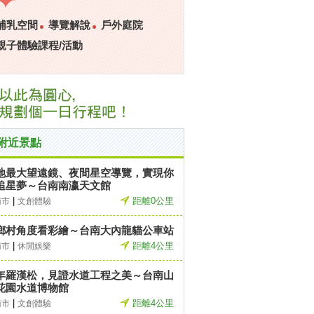
哺乳空間
導覽解說
戶外庭院
親子體驗課程/活動
附近景點
地最大望遠鏡、夜間星空導覽，實現你
追星夢～台南南瀛天文館
|
距離0公里
南市
文創體驗
鄉村角度看彩繪～台南大內龍貓公車站
|
距離4公里
南市
休閒娛樂
年羅漢松，見證水道工程之美～台南山
花園水道博物館
|
距離4公里
南市
文創體驗