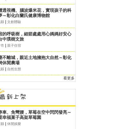
體透視機、腦波爆米花，實現孩子的科
夢～彰化白蘭氏健康博物館
|
化縣
文創體驗
宿的呼吸樹，細節處處用心媽媽好安心
台中璞樹文旅
|
中市
親子住宿
塵不離城，親近土地擁抱大自然～彰化
錡休閒農場
|
化縣
自然生態
看更多
停車、免彎腰，草莓在空中閃閃發亮～
栗幸福菓子高架草莓園
|
栗縣
休閒娛樂