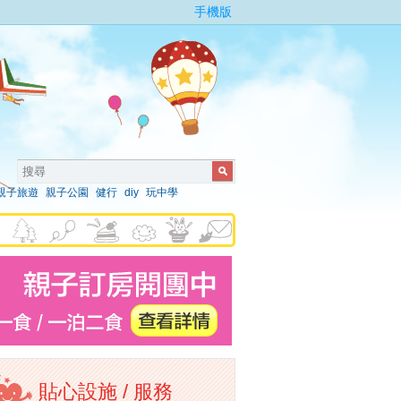
手機版
親子旅遊
親子公園
健行
diy
玩中學
貼心設施 / 服務