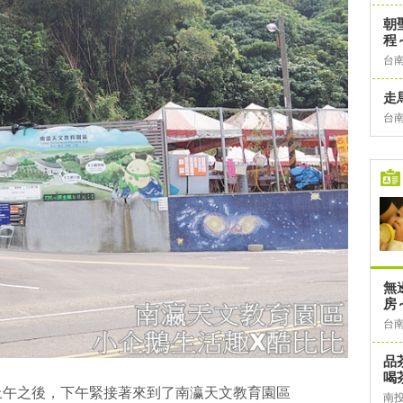
朝
程
台
走
台
無
房
台
品
喝
上午之後，下午緊接著來到了南瀛天文教育園區
南