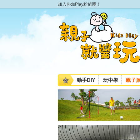
加入KidsPlay粉絲團！
動手DIY
玩中學
親子