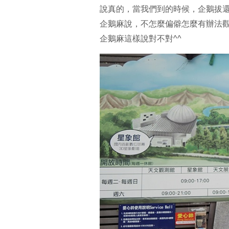
說真的，當我們到的時候，企鵝拔
企鵝麻說，不怎麼偏僻怎麼有辦法觀
企鵝麻這樣說對不對^^