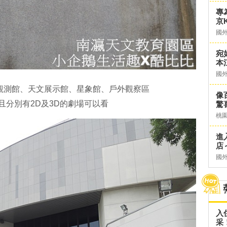
專
京K
國
宛
本
國
觀測館、天文展示館、星象館、戶外觀察區
像
且分別有2D及3D的劇場可以看
驚
桃
進
店～
國
入
采