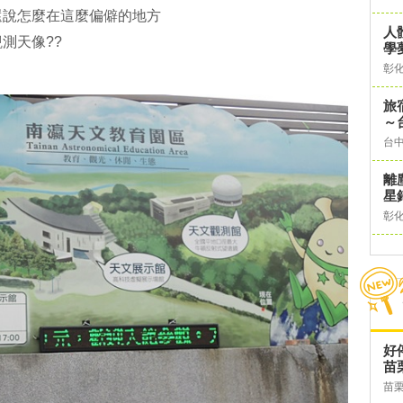
還說怎麼在這麼偏僻的地方
人
測天像??
學
彰
旅
～
台
離
星
彰
好
苗
苗