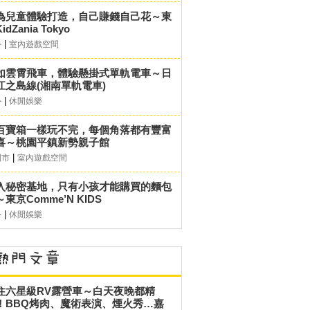
為兒童體驗打造，自己賺錢自己花～東
idZania Tokyo
|
外
室內遊戲空間
如雲霄飛車，體驗懸掛式單軌電車～日
江之島線(湘南單軌電車)
|
外
休閒娛樂
百寶箱一樣玩不完，每個角落都有豐富
喜～桃園平鎮新勢親子館
|
園市
室內遊戲空間
入秘密基地，只有小孩才能購買的麵包
東京Comme’N KIDS
|
外
休閒娛樂
住六星級RV露營車～白天夜晚都精
！BBQ烤肉、魔術表演、煙火秀…嘉