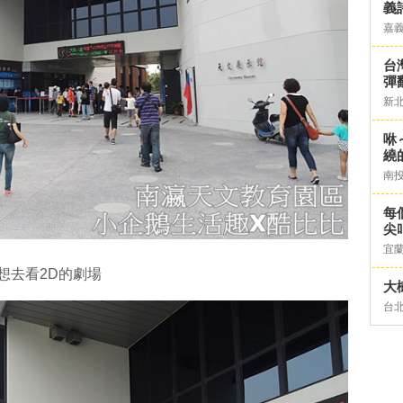
義
嘉
台灣
彈
新
咻
繞
南
每
尖
宜
想去看2D的劇場
大
台