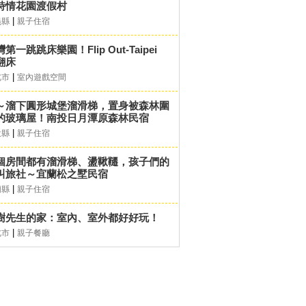
詩情花園渡假村
|
義縣
親子住宿
第一跳跳床樂園！Flip Out-Taipei
翻床
|
北市
室內遊戲空間
～溜下圓形城堡溜滑梯，置身被森林圍
的玻璃屋！南投日月潭原森林民宿
|
投縣
親子住宿
個房間都有溜滑梯、盪鞦韆，孩子們的
叫旅社～宜蘭松之墅民宿
|
蘭縣
親子住宿
樹先生的家：室內、室外都好好玩！
|
北市
親子餐廳