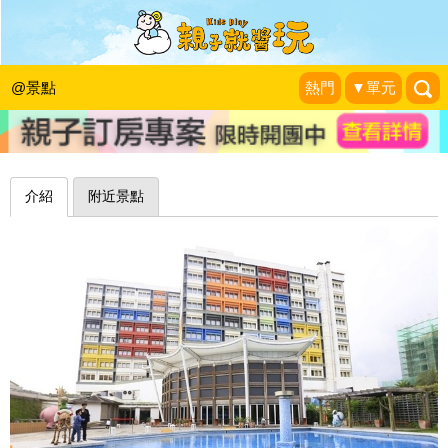
打開令人驚喜的房門，猶如翻閱一頁頁
幾米的繪本～花蓮翰品酒店
@景點
熱門
▼單元
野蠻王妃愛漂亮
|
2015-04-17
介紹
附近景點