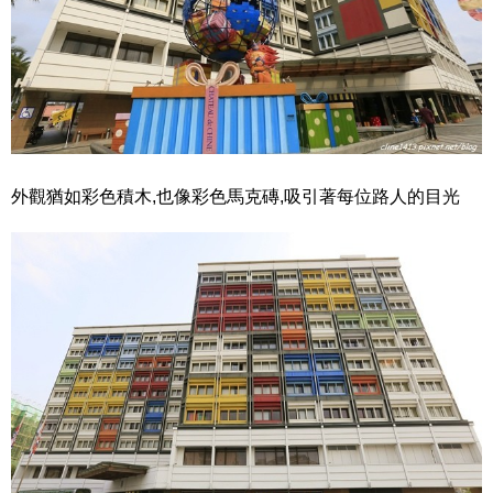
外觀猶如彩色積木,也像彩色馬克磚,吸引著每位路人的目光