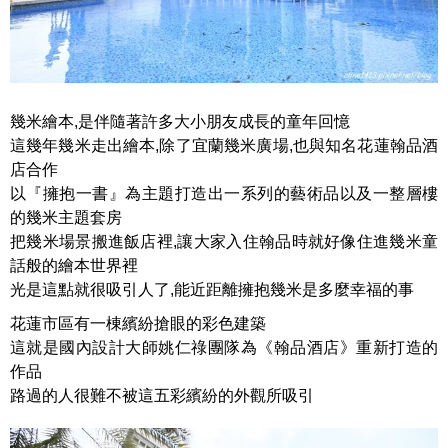
幾米繪本,是伴隨著許多大小朋友成長的童年回憶
這幾年幾米走出繪本,除了宜蘭幾米廣場,也與知名花蓮翰品酒
店合作
以『擁抱一書』為主題打造出一系列的藝術品以及一整層樓
的幾米主題套房
把幾米場景搬進飯店裡,讓大家入住翰品時就好像住進幾米童
話般的繪本世界裡
光是這點就很吸引人了,能近距離擁抱幾米是多麼幸福的事
花蓮市區有一棟繽紛搶眼的彩色建築
這就是國內設計大師姚仁祿團隊為《翰品酒店》重新打造的
作品
路過的人很難不被這五彩繽紛的外觀所吸引