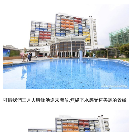
可惜我們三月去時泳池還未開放,無緣下水感受這美麗的景緻