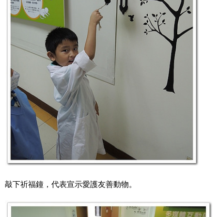
敲下祈福鐘，代表宣示愛護友善動物。