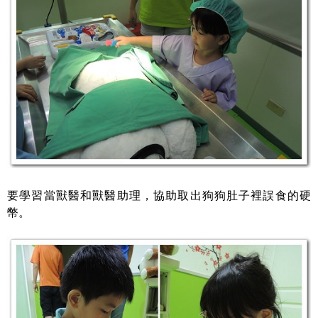
要學習當獸醫和獸醫助理，協助取出狗狗肚子裡誤食的硬
幣。