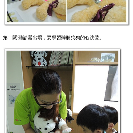
第二關:聽診器出場，要學習聽聽狗狗的心跳聲。