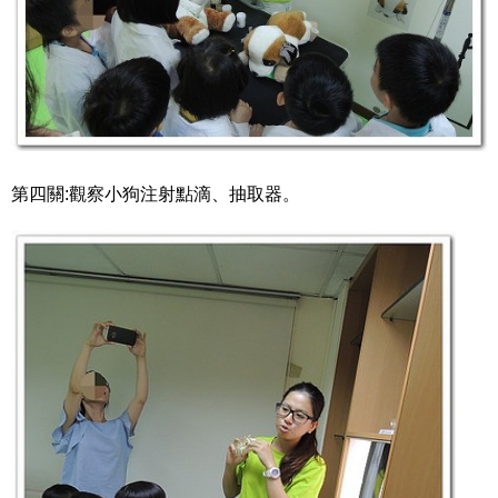
第四關:觀察小狗注射點滴、抽取器。