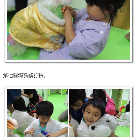
第七關:幫狗偶打扮。