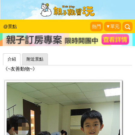
用心照顧小動物、學習尊重生命～台北
亞洲寵物博物館
@景點
熱門
▼單元
幸福的另一個世界
|
2014-07-23
介紹
附近景點
《~友善動物~》