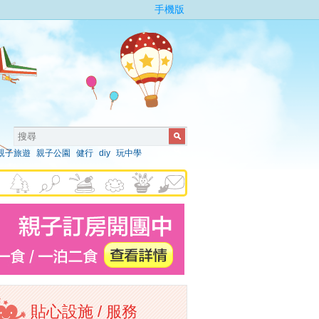
手機版
親子旅遊
親子公園
健行
diy
玩中學
貼心設施 / 服務