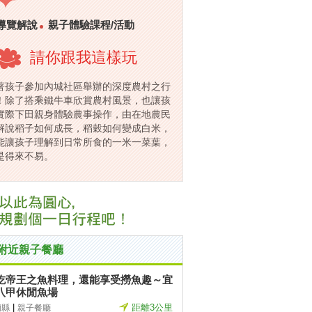
導覽解說
親子體驗課程/活動
請你跟我這樣玩
著孩子參加內城社區舉辦的深度農村之行
！除了搭乘鐵牛車欣賞農村風景，也讓孩
實際下田親身體驗農事操作，由在地農民
解說稻子如何成長，稻穀如何變成白米，
能讓孩子理解到日常所食的一米一菜葉，
是得來不易。
附近親子餐廳
吃帝王之魚料理，還能享受撈魚趣～宜
八甲休閒魚場
|
距離3公里
蘭縣
親子餐廳