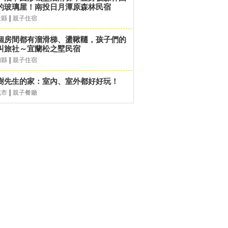
的玻璃屋！南投日月潭原森林民宿
|
投縣
親子住宿
個房間都有溜滑梯、盪鞦韆，孩子們的
叫旅社～宜蘭松之墅民宿
|
蘭縣
親子住宿
樹先生的家：室內、室外都好好玩！
|
北市
親子餐廳