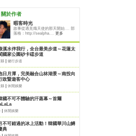
關於作者
暇客時光
故事從遇見熾天使的那天開始.... 部
落格：http://sealpha....
更多
綠溪水伴我行，全台最美步道～花蓮太
閣國家公園砂卡礑步道
|
蓮縣
健行步道
抱日月潭，完美融合山林湖景～南投向
行政暨遊客中心
|
投縣
休閒娛樂
韓國不可不體驗的汗蒸幕～首爾
aLaLa
|
外
休閒娛樂
月不可錯過的冰上活動！韓國華川山鱒
慶典
|
外
休閒娛樂