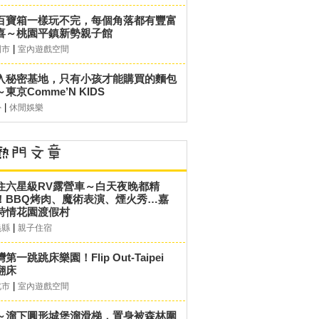
百寶箱一樣玩不完，每個角落都有豐富
喜～桃園平鎮新勢親子館
|
園市
室內遊戲空間
入秘密基地，只有小孩才能購買的麵包
東京Comme’N KIDS
|
外
休閒娛樂
住六星級RV露營車～白天夜晚都精
！BBQ烤肉、魔術表演、煙火秀…嘉
詩情花園渡假村
|
義縣
親子住宿
第一跳跳床樂園！Flip Out-Taipei
翻床
|
北市
室內遊戲空間
～溜下圓形城堡溜滑梯，置身被森林圍