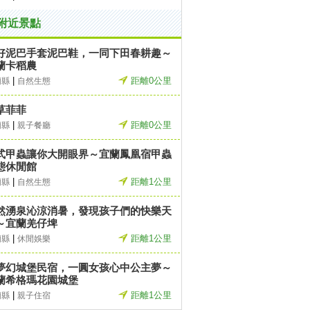
附近景點
好泥巴手套泥巴鞋，一同下田春耕趣～
蘭卡稻農
|
距離0公里
蘭縣
自然生態
草菲菲
|
距離0公里
蘭縣
親子餐廳
式甲蟲讓你大開眼界～宜蘭鳳凰宿甲蟲
態休閒館
|
距離1公里
蘭縣
自然生態
然湧泉沁涼消暑，發現孩子們的快樂天
～宜蘭羌仔埤
|
距離1公里
蘭縣
休閒娛樂
夢幻城堡民宿，一圓女孩心中公主夢～
蘭希格瑪花園城堡
|
距離1公里
蘭縣
親子住宿