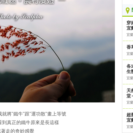
穿
宜
宜
香
宜
各
生
宜
天
堂
宜
就將"鐵牛"跟"運功散"畫上等號
超
宜
看到真正的鐵牛原來是長這樣
宜
載著走的奇妙感覺