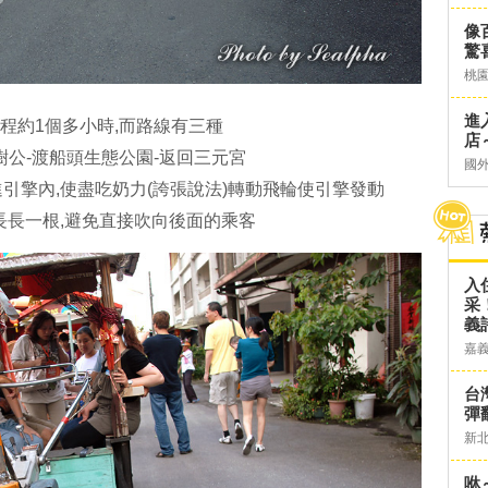
像
驚
桃
進
程約1個多小時,而路線有三種
店～
樹公-渡船頭生態公園-返回三元宮
國
引擎內,使盡吃奶力(誇張說法)轉動飛輪使引擎發動
長長一根,避免直接吹向後面的乘客
入
采
義
嘉
台灣
彈
新
咻