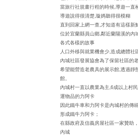
當旅行社規畫行程的時候,導遊一直極
導遊說得很清楚,璇媽聽得很模糊
直到回家上網一查,才知道有這樣新鮮
位於宜蘭縣員山鄉,鄰近蘭陽溪的內
各式各樣的故事
人口外移與就業機會少,造成總體社
內城社區發展協會為了保留社區的老
希望能營造老農具的展示館,透過靜
館。
內城村一直以農業為主,6成以上村
運物品的力阿卡
因此鐵牛車和力阿卡是內城村的傳統
形成鐵牛力阿卡；
在縣政府及信義房屋社區一家贊助
內城