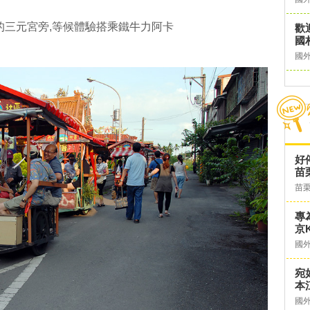
的三元宮旁,等候體驗搭乘鐵牛力阿卡
歡
國
國
好
苗
苗
專
京K
國
宛
本
國