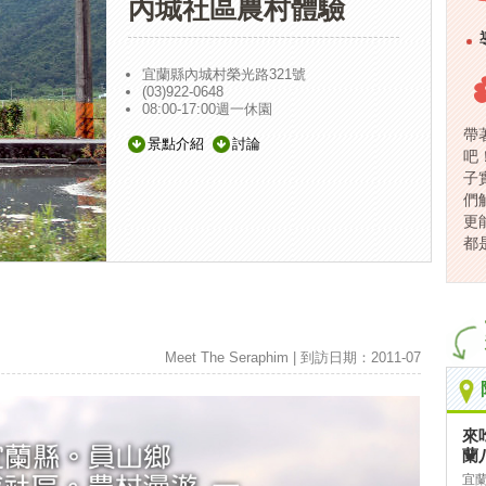
內城社區農村體驗
宜蘭縣內城村榮光路321號
(03)922-0648
08:00-17:00週一休園
帶
景點介紹
討論
吧
子
們
更
都
Meet The Seraphim | 到訪日期：2011-07
來
蘭
宜