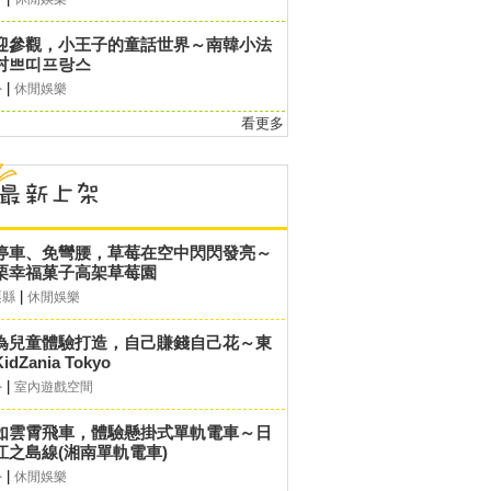
迎參觀，小王子的童話世界～南韓小法
村쁘띠프랑스
|
外
休閒娛樂
看更多
停車、免彎腰，草莓在空中閃閃發亮～
栗幸福菓子高架草莓園
|
栗縣
休閒娛樂
為兒童體驗打造，自己賺錢自己花～東
idZania Tokyo
|
外
室內遊戲空間
如雲霄飛車，體驗懸掛式單軌電車～日
江之島線(湘南單軌電車)
|
外
休閒娛樂