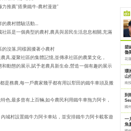
力推薦"搭乘鐵牛-農村漫遊"
的農村體驗活動...
城社區是一個典型的農村,農具與居民生活息息相關,充滿
碧
區的沒落,同樣困擾著小農村
魯
農具,凝聚社區的集體記憶,並傳承社區的農業文化，
花
態和動態的展示,賦予老農具新生命,營造一個有趣的展示
環
山
民都是務農,每一戶農家幾乎都有用以犁田的鐵牛車頭及搬
南
到
特色,最多曾有上百輛,如今農民利用鐵牛車拖力阿卡，
Se
國
，內城村設置鐵牛力阿卡車站，並安排鐵牛力阿卡載客遊
一
魚
國