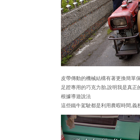
皮帶傳動的機械結構有著更換簡單
足蹬專用的巧克力胎,說明我是真正的
根據導遊說法
這些鐵牛駕駛都是利用農暇時間,義