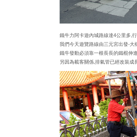
鐵牛力阿卡遊內城路線達4公里多,行
我們今天遊覽路線由三元宮出發-大
鐵牛發動必須靠一根長長的鐵棍伸進
另因為載客關係,排氣管已經改裝成