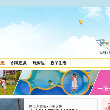
熱門：
旅遊
創意遊戲
玩料理
親子生活
文創體驗
・
休閒娛樂