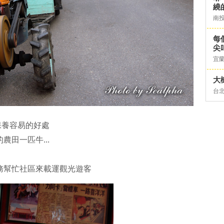
繞
南
每
尖
宜
大
台
保養容易的好處
農田一匹牛...
務幫忙社區來載運觀光遊客