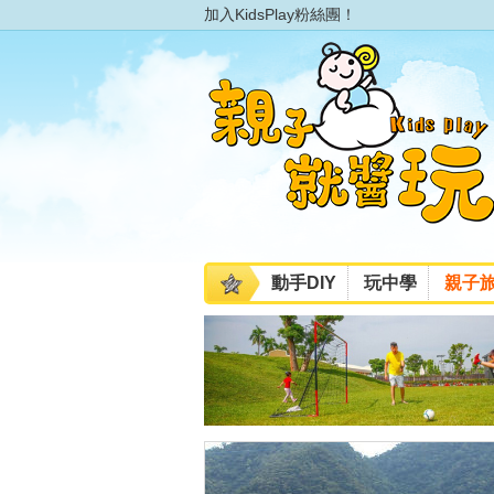
加入KidsPlay粉絲團！
動手DIY
玩中學
親子