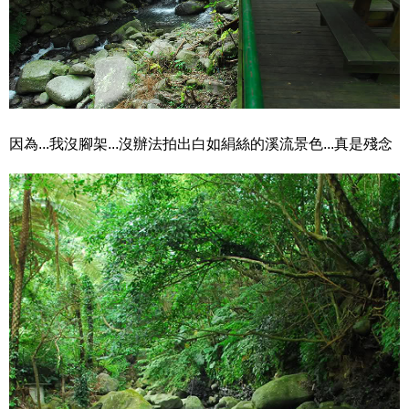
因為...我沒腳架...沒辦法拍出白如絹絲的溪流景色...真是殘念