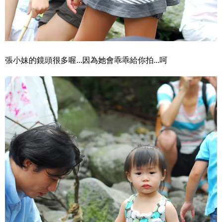
張小妹的鏡頭很多喔...因為她會乖乖給你拍...呵