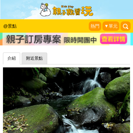
陽明山國家公園邊界秘境！三芝八連溪
戲水趣
@景點
熱門
▼單元
暇客時光
|
2008-08-01
介紹
附近景點