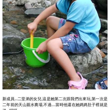
新成員...二堂弟的女兒,這是她第二次跟我們出來玩,第一次是
二年前的天山親水農場,不過....當時他還在她媽媽肚子裡就是