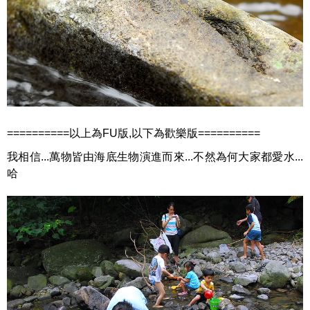
==========以上為FU版,以下為歡樂版==========
我相信...萬物皆由海底生物演進而來...不然為何大家都愛水...
哈