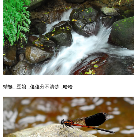
蜻蜓...豆娘...傻傻分不清楚...哈哈