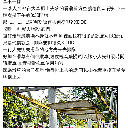
全不一樣.............
一夥人全都在大草原上失落的看著前方空蕩蕩的... 得知下一
場次是下午的3:30開始
那..................這時段 該何去何從哩? XDDD
噗噗~~那就去玩設施吧!!!
還好走馬瀨農場本身就不無聊 裡面也有很多的設施可以遊玩
只是代價就是...排隊要排很久XDDD
一行人先衝去滑草的地方先來去排隊
好加在滑草有個小纜車(速度極為緩慢)可以讓小人先打發時間
這纜車 其實是當拖車使用的啦
因為滑草的台子很重 懶得拖上去的話 可以掛在纜車後面慢慢
地拖上去