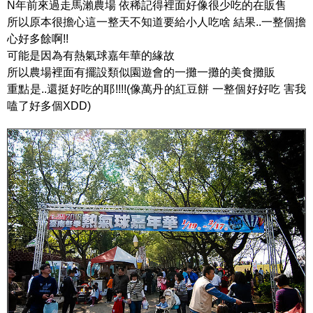
N年前來過走馬瀨農場 依稀記得裡面好像很少吃的在販售
所以原本很擔心這一整天不知道要給小人吃啥 結果..一整個擔
心好多餘啊!!
可能是因為有熱氣球嘉年華的緣故
所以農場裡面有擺設類似園遊會的一攤一攤的美食攤販
重點是..還挺好吃的耶!!!!(像萬丹的紅豆餅 一整個好好吃 害我
嗑了好多個XDD)