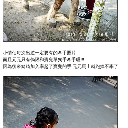
小情侶每次出遊一定要有的牽手照片
而且元元只有侷限和寶兒單獨手牽手喔!!!
因為後來綺綺加入牽起了寶兒的手 元元馬上就跑掉不牽了