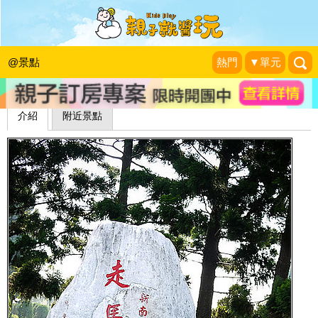
走馬瀨農場
小寶貝兒，"龍"爭"虎"鬥的恩愛生活
|
2013-01-23
@景點
熱門
▼單元
介紹
附近景點