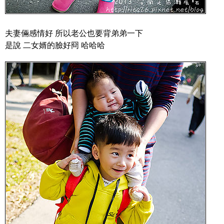
夫妻倆感情好 所以老公也要背弟弟一下
是說 二女婿的臉好冏 哈哈哈