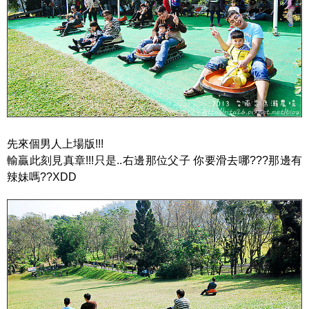
先來個男人上場版!!!
輸贏此刻見真章!!!只是..右邊那位父子 你要滑去哪???那邊有
辣妹嗎??XDD