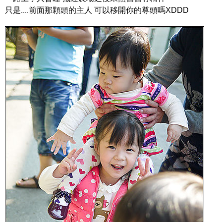
只是....前面那顆頭的主人 可以移開你的尊頭嗎XDDD