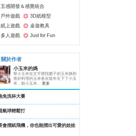
五感開發＆感覺統合
戶外遊戲
3D紙模型
紙上遊戲
桌遊教具
多人遊戲
Just for Fun
關於作者
小玉米的媽
幫小玉米在文字裡找樂子的玉米媽和
善於料理的玉米爸在龍年生下了小玉
米，盼小玉米...
更多
跑免洗杯大賽
棍氣球輕鬆打
要會摺紙飛機，你也能摺出可愛的娃娃