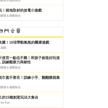
感開發＆感覺統合
玩！就地取材的放電小遊戲
感開發＆感覺統合
收藏！10項帶動氣氛的團康遊戲
人遊戲
計迷宮一點也不難！和孩子創造好玩迷
，訓練觀察力與耐性
感開發＆感覺統合
紙巾蓋不要丟！訓練小手、翻翻樂就靠
感開發＆感覺統合
土的15種創意玩法大集合
 for Fun