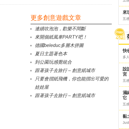
五
來
更多創意遊戲文章
五
連續吹泡泡，歡樂不間斷
來開個紙風車PARTY吧！
德國beleduc多層木拼圖
快
夏日主題著色本
多
到公園玩感覺統合
設
跟著孩子去旅行 – 創意紙城市
宮
只要會摺紙飛機，你也能摺出可愛的
五
娃娃屋
濕
跟著孩子去旅行 – 創意紙城市
它
五
黏
Just