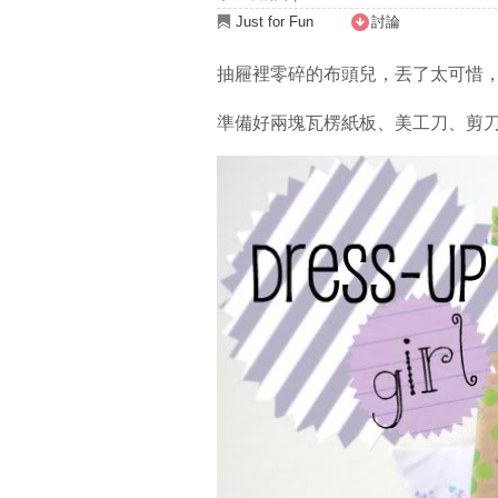
Just for Fun
討論
抽屜裡零碎的布頭兒，丟了太可惜
準備好兩塊瓦楞紙板、美工刀、剪