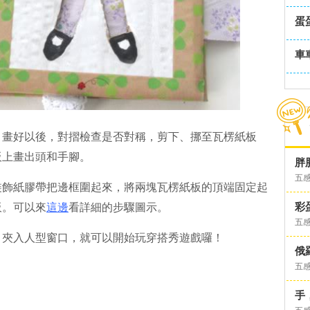
蛋
車
，畫好以後，對摺檢查是否對稱，剪下、挪至瓦楞紙板
板上畫出頭和手腳。
胖
五
裝飾紙膠帶把邊框圍起來，將兩塊瓦楞紙板的頂端固定起
彩
板。可以來
這邊
看詳細的步驟圖示。
五
，夾入人型窗口，就可以開始玩穿搭秀遊戲囉！
俄
五
手