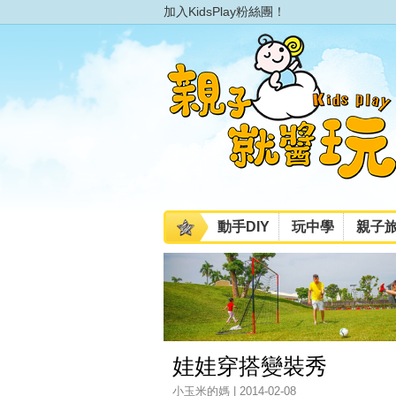
加入KidsPlay粉絲團！
動手DIY
玩中學
親子
娃娃穿搭變裝秀
小玉米的媽 | 2014-02-08