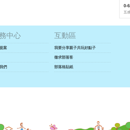
0
五
務中心
互動區
提案
我要分享親子共玩好點子
徵求部落客
我們
部落格貼紙