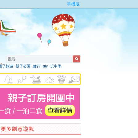
手機版
親子旅遊
親子公園
健行
diy
玩中學