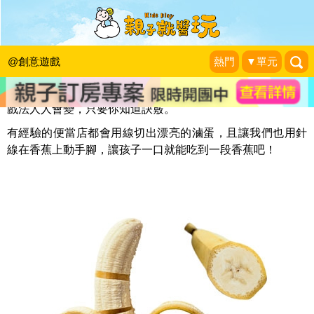
針線化骨棉蕉
小玉米的媽
|
2013-09-15
@創意遊戲
熱門
▼單元
戲法人人會變，只要你知道訣竅。
有經驗的便當店都會用線切出漂亮的滷蛋，且讓我們也用針
線在香蕉上動手腳，讓孩子一口就能吃到一段香蕉吧！