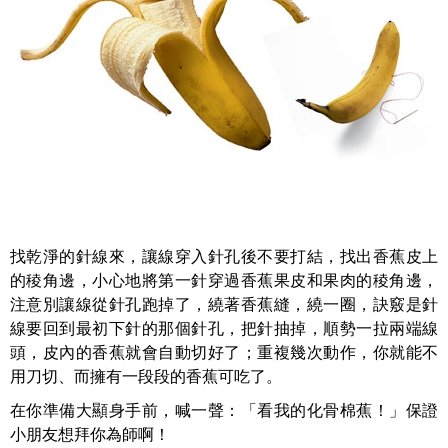
找乾淨的針線來，讓線穿入針孔後不要打結，找出香蕉皮上
的稜角邊，小心地將第一針穿過香蕉果皮和果肉的稜角邊，
注意別讓線從針孔跑掉了，繞著香蕉縫，繞一圈，訣竅是針
線要回到最初下針的那個針孔，把針抽掉，順勢一拉兩端線
頭，皮內的香蕉就會自動切好了；重複幾次動作，你就能不
用刀切、而擁有一段段的香蕉可吃了。
在你準備大顯身手前，喊一聲：「看我的化骨棉蕉！」保證
小朋友想拜你為師啊！