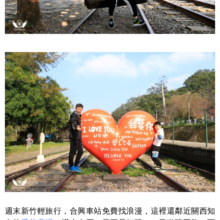
週末新竹輕旅行，合興車站免費找浪漫，這裡還鄰近關西知