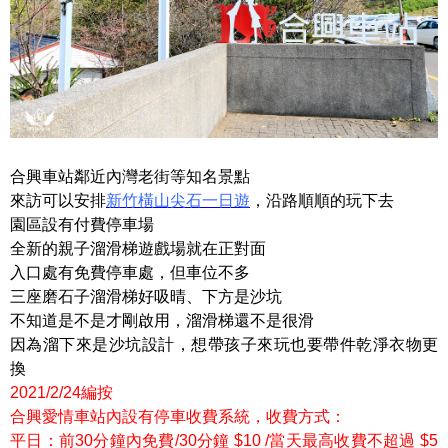
合興車站鄰近內灣老街等知名景點
來訪可以安排
新竹橫山尖石一日遊
，沿路順順的玩下去
園區設有付費停車場
全新的親子溜滑梯遊戲場就在正對面
入口處有免費停車處，但車位不多
三座磨石子溜滑梯好吸晴、下方是沙坑
不知道是不是才剛啟用，溜滑梯還不是很滑
因為溜下來是沙坑設計，想帶孩子來玩也要帶件乾淨衣物更
換
2021/2/24編按
合興愛情車站內設有停車收費系統，收費方式：
平日：前30分鐘內免費/30分鐘 $10 /當天最高收費不超過 $5