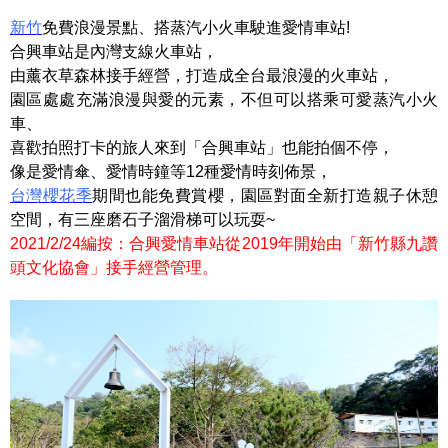
新竹
免費浪漫景點、搭蒸汽小火車駛進愛情車站!
合興車站是內灣支線火車站，
由薰衣草森林接手經營，打造成全台最浪漫的火車站，
園區處處充滿浪漫與愛的元素，不但可以搭乘可愛蒸汽小火
車、
喜歡拍照打卡的旅人來到「合興車站」也能拍個不停，
像是愛情傘、愛情時鐘等12種愛情時刻佈景，
台灣櫻花季
期間也能免費賞櫻，園區對面全新打造親子休憩
空間，有三座磨石子溜滑梯可以玩耍~
2021/2/24編按：合興愛情車站從2019年開始由「新竹縣九讚
頭文化協會」接手經營管理。