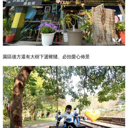
園區後方還有大樹下盪鞦韆、必拍愛心佈景