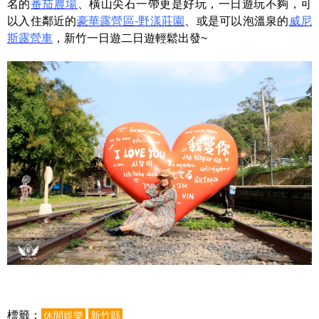
名的
番茄農場
、橫山尖石一帶更是好玩，一日遊玩不夠，可
以入住鄰近的
豪華露營區-野漾莊園
、或是可以泡溫泉的
威尼
斯露營車
，新竹一日遊二日遊輕鬆出發~
標籤：
休閒娛樂
新竹縣