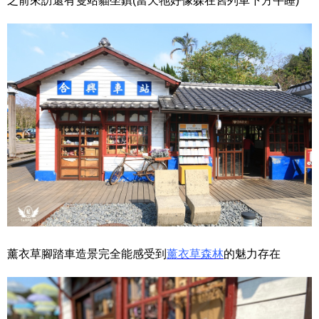
之前來訪還有隻站貓坐鎮(當天牠好像躲在舊列車下方午睡)
薰衣草腳踏車造景完全能感受到
薰衣草森林
的魅力存在