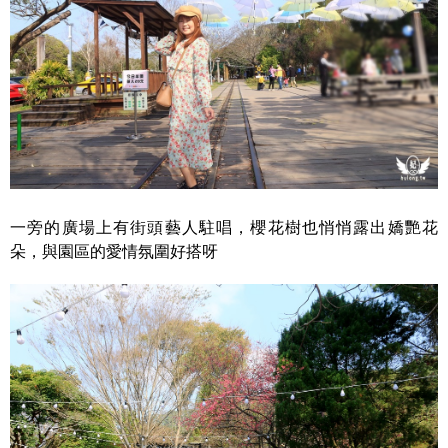
一旁的廣場上有街頭藝人駐唱，櫻花樹也悄悄露出嬌艷花
朵，與園區的愛情氛圍好搭呀