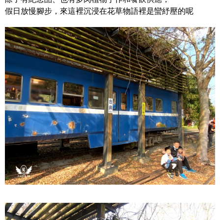
假日放慢腳步，來這裡沉浸在花草物語裡是蠻紓壓的呢