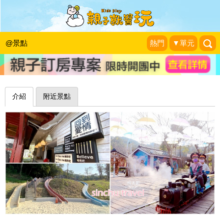
蒸汽小火車遊愛情車站，浪漫、童心兼
具～新竹合興車站
@景點
熱門
▼單元
珍太妃旅遊親子生活
|
2021-02-02
介紹
附近景點