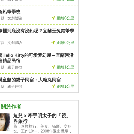
兔鉛筆學校
|
距離0公里
蘭縣
文創體驗
筆裡到底沒有沒鉛呢？宜蘭玉兔鉛筆學
|
距離0公里
蘭縣
文創體驗
著Hello Kitty的可愛夢幻屋～宜蘭河沿
舍精品民宿
|
距離1公里
蘭縣
親子住宿
滿童趣的親子民宿：大粒丸民宿
|
距離1公里
蘭縣
親子住宿
關於作者
魚兒 x 牽手明太子的「視」
界旅行
我，喜歡旅行、美食、攝影、交朋
友。工作10年，2008年退出職場，