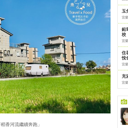
玉
宜
鉛
校
宜
住
悅
宜
充
宜
著稻香河流繼續奔跑」