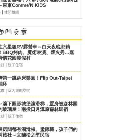
東京Comme’N KIDS
|
外
休閒娛樂
住六星級RV露營車～白天夜晚都精
！BBQ烤肉、魔術表演、煙火秀…嘉
詩情花園渡假村
|
義縣
親子住宿
第一跳跳床樂園！Flip Out-Taipei
翻床
|
北市
室內遊戲空間
～溜下圓形城堡溜滑梯，置身被森林圍
的玻璃屋！南投日月潭原森林民宿
|
投縣
親子住宿
個房間都有溜滑梯、盪鞦韆，孩子們的
叫旅社～宜蘭松之墅民宿