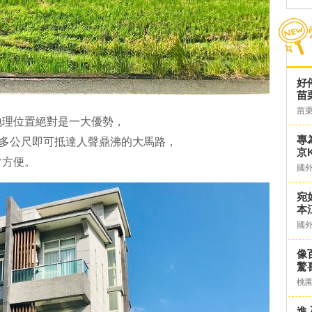
好
苗
苗
地理位置絕對是一大優勢，
專
0多公尺即可抵達人聲鼎沸的大馬路，
京K
常方便。
國
宛
本
國
像
驚
桃
進