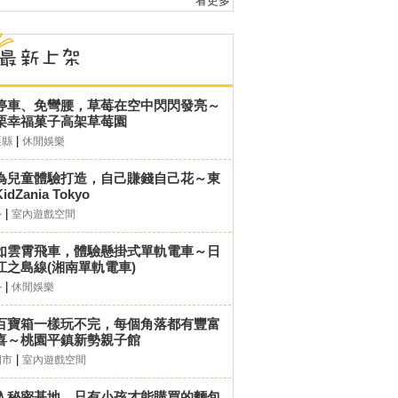
看更多
停車、免彎腰，草莓在空中閃閃發亮～
栗幸福菓子高架草莓園
|
栗縣
休閒娛樂
為兒童體驗打造，自己賺錢自己花～東
idZania Tokyo
|
外
室內遊戲空間
如雲霄飛車，體驗懸掛式單軌電車～日
江之島線(湘南單軌電車)
|
外
休閒娛樂
百寶箱一樣玩不完，每個角落都有豐富
喜～桃園平鎮新勢親子館
|
園市
室內遊戲空間
入秘密基地，只有小孩才能購買的麵包