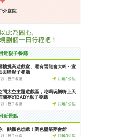
戶外庭院
附近親子餐廳
層樓挑高遊戲室、還有雷龍會大叫～宜
丟丟噹親子餐廳
|
距離1公里
蘭縣
親子餐廳
空間太空主題遊戲區，吃喝玩樂嗨上天
宜蘭夢幻BABY親子餐廳
|
距離1公里
蘭縣
親子餐廳
附近景點
你一點顏色瞧瞧！調色盤築夢會館
|
距離0公里
蘭縣
親子住宿