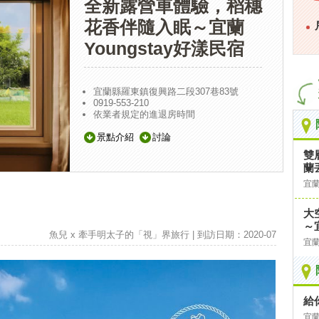
全新露營車體驗，稻穗
花香伴隨入眠～宜蘭
Youngstay好漾民宿
宜蘭縣羅東鎮復興路二段307巷83號
0919-553-210
依業者規定的進退房時間
景點介紹
討論
雙
蘭
宜
大
～
魚兒 x 牽手明太子的「視」界旅行 | 到訪日期：2020-07
宜
給
宜