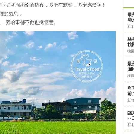
時哼唱著周杰倫的稻香，多麼有默契，多麼應景啊！
出年輕的氣息，
最
淡
坐一旁啥事都不做也挺愜意。
新
坐
桃
桃
最
園N
桃
單
前
新
臨
～
新