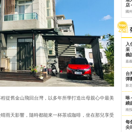
店～
國
入
采
義
嘉
台灣
彈
新
咻
專程從舊金山飛回台灣，以多年所學打造出母親心中最美
繞
南
受晴雨天影響，隨時都能來一杯茶或咖啡，坐在那兒享受
每
尖