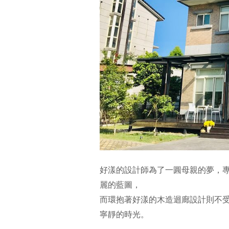
好漾的設計師為了一圓母親的夢，
麗的藍圖，
而環抱著好漾的木造迴廊設計則不
寧靜的時光。