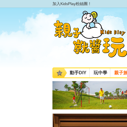
加入KidsPlay粉絲團！
動手DIY
玩中學
親子