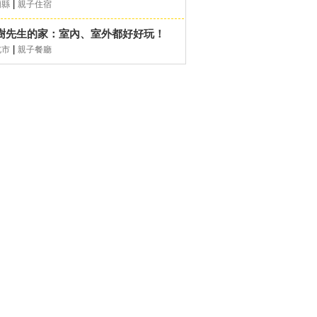
|
蘭縣
親子住宿
樹先生的家：室內、室外都好好玩！
|
北市
親子餐廳