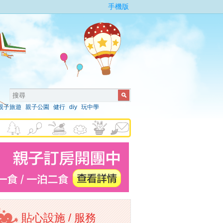
手機版
親子旅遊
親子公園
健行
diy
玩中學
貼心設施 / 服務