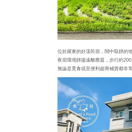
位於羅東的好漾民宿，鬧中取靜的
夜宿環境靜謐遠離塵囂，步行約20
無論是覓食或至便利超商補貨都非