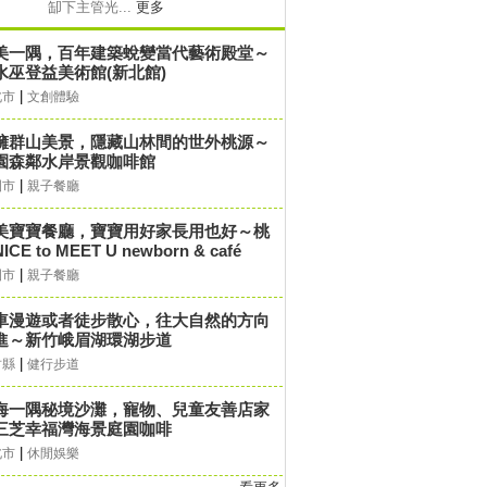
缷下主管光...
更多
美一隅，百年建築蛻變當代藝術殿堂～
水巫登益美術館(新北館)
|
北市
文創體驗
擁群山美景，隱藏山林間的世外桃源～
園森鄰水岸景觀咖啡館
|
園市
親子餐廳
美寶寶餐廳，寶寶用好家長用也好～桃
ICE to MEET U newborn & café
|
園市
親子餐廳
車漫遊或者徒步散心，往大自然的方向
進～新竹峨眉湖環湖步道
|
竹縣
健行步道
海一隅秘境沙灘，寵物、兒童友善店家
三芝幸福灣海景庭園咖啡
|
北市
休閒娛樂